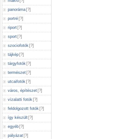
makró
[
?
]
panoráma
[
?
]
portré
[
?
]
riport
[
?
]
sport
[
?
]
szociofotók
[
?
]
tájkép
[
?
]
tárgyfotók
[
?
]
természet
[
?
]
utcaifotók
[
?
]
város, építészet
[
?
]
vízalatti fotók
[
?
]
feldolgozott fotók
[
?
]
így készült
[
?
]
egyéb
[
?
]
pályázat
[
?
]