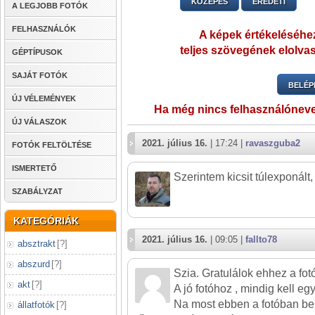
KÖZEPES
EREDETI
A LEGJOBB FOTÓK
FELHASZNÁLÓK
A képek értékeléséhez
teljes szövegének elolvas
GÉPTÍPUSOK
SAJÁT FOTÓK
BELÉP
ÚJ VÉLEMÉNYEK
Ha még nincs felhasználónev
ÚJ VÁLASZOK
2021. július 16.
| 17:24 |
ravaszguba2
FOTÓK FELTÖLTÉSE
ISMERTETŐ
Szerintem kicsit túlexponált
SZABÁLYZAT
KATEGÓRIÁK
2021. július 16.
| 09:05 |
fallto78
absztrakt
[
?
]
abszurd
[
?
]
Szia. Gratulálok ehhez a fot
akt
[
?
]
A jó fotóhoz , mindig kell egy
Na most ebben a fotóban be
állatfotók
[
?
]