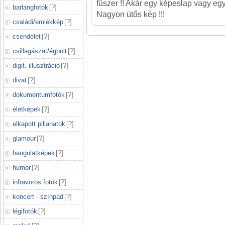
fűszer !! Akár egy képeslap vagy egy
barlangfotók
[
?
]
Nagyon ütős kép !!!
családi/emlékkép
[
?
]
csendélet
[
?
]
csillagászat/égbolt
[
?
]
digit. illusztráció
[
?
]
divat
[
?
]
dokumentumfotók
[
?
]
életképek
[
?
]
elkapott pillanatok
[
?
]
glamour
[
?
]
hangulatképek
[
?
]
humor
[
?
]
infravörös fotók
[
?
]
koncert - színpad
[
?
]
légifotók
[
?
]