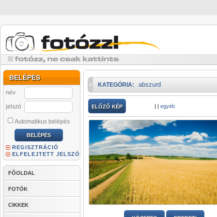
BELÉPÉS
abszurd
KATEGÓRIA:
név
jelszó
|
|
egyéb
ELŐZŐ KÉP
Automatikus belépés
REGISZTRÁCIÓ
ELFELEJTETT JELSZÓ
FŐOLDAL
FOTÓK
CIKKEK