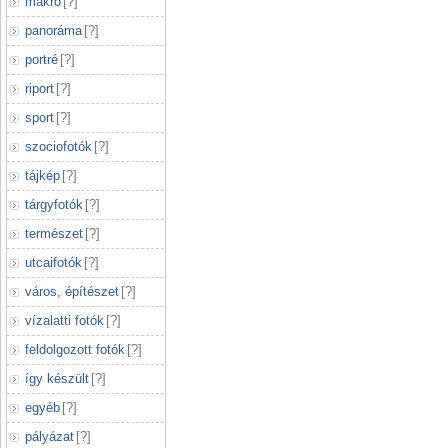
makró
[
?
]
panoráma
[
?
]
portré
[
?
]
riport
[
?
]
sport
[
?
]
szociofotók
[
?
]
tájkép
[
?
]
tárgyfotók
[
?
]
természet
[
?
]
utcaifotók
[
?
]
város, építészet
[
?
]
vízalatti fotók
[
?
]
feldolgozott fotók
[
?
]
így készült
[
?
]
egyéb
[
?
]
pályázat
[
?
]