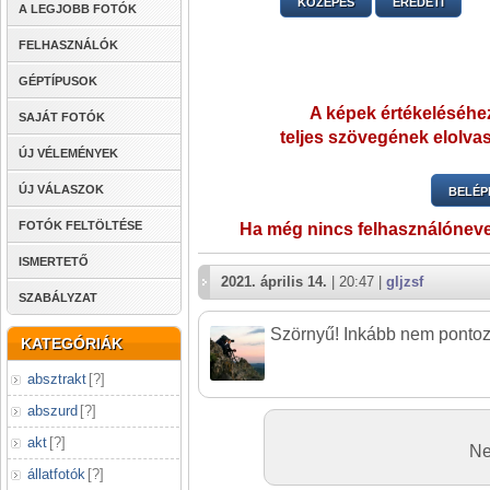
KÖZEPES
EREDETI
A LEGJOBB FOTÓK
FELHASZNÁLÓK
GÉPTÍPUSOK
A képek értékeléséhez
SAJÁT FOTÓK
teljes szövegének elolvas
ÚJ VÉLEMÉNYEK
ÚJ VÁLASZOK
BELÉP
FOTÓK FELTÖLTÉSE
Ha még nincs felhasználónev
ISMERTETŐ
2021. április 14.
| 20:47 |
gljzsf
SZABÁLYZAT
Szörnyű! Inkább nem ponto
KATEGÓRIÁK
absztrakt
[
?
]
abszurd
[
?
]
akt
[
?
]
Ne
állatfotók
[
?
]