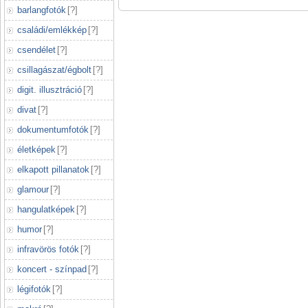
barlangfotók
[
?
]
családi/emlékkép
[
?
]
csendélet
[
?
]
csillagászat/égbolt
[
?
]
digit. illusztráció
[
?
]
divat
[
?
]
dokumentumfotók
[
?
]
életképek
[
?
]
elkapott pillanatok
[
?
]
glamour
[
?
]
hangulatképek
[
?
]
humor
[
?
]
infravörös fotók
[
?
]
koncert - színpad
[
?
]
légifotók
[
?
]