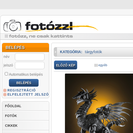
BELÉPÉS
tárgyfotók
KATEGÓRIA:
név
jelszó
|
|
egyéb
ELŐZŐ KÉP
Automatikus belépés
REGISZTRÁCIÓ
ELFELEJTETT JELSZÓ
FŐOLDAL
FOTÓK
CIKKEK