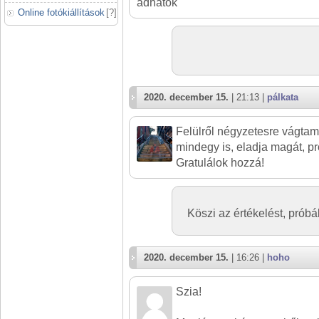
adhatok
Online fotókiállítások
[
?
]
2020. december 15.
| 21:13 |
pálkata
Felülről négyzetesre vágtam
mindegy is, eladja magát, pro
Gratulálok hozzá!
Köszi az értékelést, próbá
2020. december 15.
| 16:26 |
hoho
Szia!