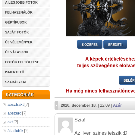
A LEGJOBB FOTÓK
FELHASZNÁLÓK
GÉPTÍPUSOK
SAJÁT FOTÓK
ÚJ VÉLEMÉNYEK
KÖZEPES
EREDETI
ÚJ VÁLASZOK
A képek értékeléséhez
FOTÓK FELTÖLTÉSE
teljes szövegének elolvas
ISMERTETŐ
BELÉP
SZABÁLYZAT
Ha még nincs felhasználónev
KATEGÓRIÁK
absztrakt
[
?
]
2020. december 18.
| 22:09 |
Azúr
abszurd
[
?
]
Szia!
akt
[
?
]
állatfotók
[
?
]
Az ilyen színes tetszik :D