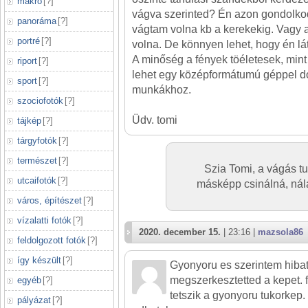
makró
[
?
]
vágva szerinted? Én azon gondolko
panoráma
[
?
]
vágtam volna kb a kerekekig. Vagy a
portré
[
?
]
volna. De könnyen lehet, hogy én lá
A minőség a fények töéletesek, min
riport
[
?
]
lehet egy középformátumú géppel do
sport
[
?
]
munkákhoz.
szociofotók
[
?
]
Üdv. tomi
tájkép
[
?
]
tárgyfotók
[
?
]
természet
[
?
]
Szia Tomi, a vágás t
utcaifotók
[
?
]
másképp csinálná, ná
város, építészet
[
?
]
vízalatti fotók
[
?
]
2020. december 15.
| 23:16 |
mazsola86
feldolgozott fotók
[
?
]
így készült
[
?
]
Gyonyoru es szerintem hiba
megszerkesztetted a kepet.
egyéb
[
?
]
tetszik a gyonyoru tukorkep
pályázat
[
?
]