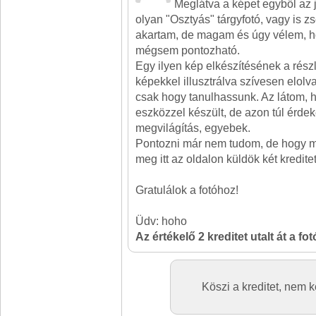
Meglátva a képet egyből az 
olyan "Osztyás" tárgyfotó, vagy is zs
akartam, de magam és úgy vélem, 
mégsem pontozható.
Egy ilyen kép elkészítésének a részl
képekkel illusztrálva szívesen elol
csak hogy tanulhassunk. Az látom, 
eszközzel készült, de azon túl érdeke
megvilágítás, egyebek.
Pontozni már nem tudom, de hogy mé
meg itt az oldalon küldök két kreditet
Gratulálok a fotóhoz!
Üdv: hoho
Az értékelő 2 kreditet utalt át a fo
Köszi a kreditet, nem k