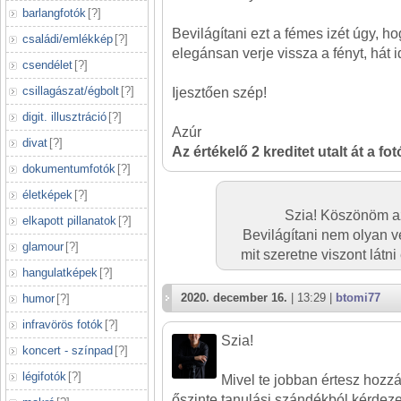
barlangfotók
[
?
]
Bevilágítani ezt a fémes izét úgy, ho
családi/emlékkép
[
?
]
elegánsan verje vissza a fényt, hát i
csendélet
[
?
]
csillagászat/égbolt
[
?
]
Ijesztően szép!
digit. illusztráció
[
?
]
Azúr
divat
[
?
]
Az értékelő 2 kreditet utalt át a fo
dokumentumfotók
[
?
]
életképek
[
?
]
Szia! Köszönöm az 
elkapott pillanatok
[
?
]
Bevilágítani nem olyan v
glamour
[
?
]
mit szeretne viszont látni
hangulatképek
[
?
]
2020. december 16.
| 13:29 |
btomi77
humor
[
?
]
infravörös fotók
[
?
]
Szia!
koncert - színpad
[
?
]
légifotók
[
?
]
Mivel te jobban értesz hozzá
őszinte tanulási szándékból kérdeze