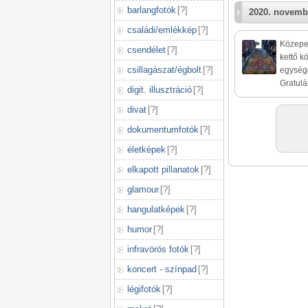
barlangfotók
[
?
]
2020. novemb
családi/emlékkép
[
?
]
Közepes
csendélet
[
?
]
kettő k
csillagászat/égbolt
[
?
]
egységé
Gratulá
digit. illusztráció
[
?
]
divat
[
?
]
dokumentumfotók
[
?
]
életképek
[
?
]
elkapott pillanatok
[
?
]
glamour
[
?
]
hangulatképek
[
?
]
humor
[
?
]
infravörös fotók
[
?
]
koncert - színpad
[
?
]
légifotók
[
?
]