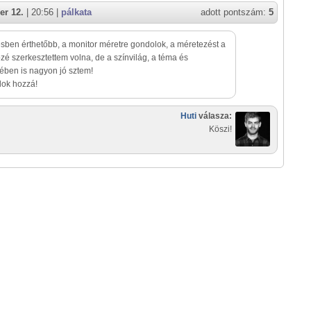
er 12.
| 20:56 |
pálkata
adott pontszám:
5
ben érthetőbb, a monitor méretre gondolok, a méretezést a
özé szerkesztettem volna, de a színvilág, a téma és
ben is nagyon jó sztem!
lok hozzá!
Huti
válasza:
Köszi!