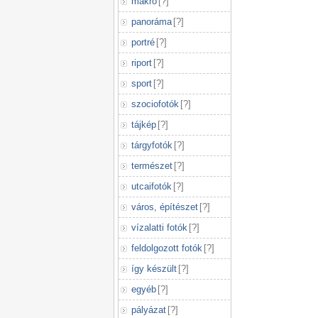
makró
[
?
]
panoráma
[
?
]
portré
[
?
]
riport
[
?
]
sport
[
?
]
szociofotók
[
?
]
tájkép
[
?
]
tárgyfotók
[
?
]
természet
[
?
]
utcaifotók
[
?
]
város, építészet
[
?
]
vízalatti fotók
[
?
]
feldolgozott fotók
[
?
]
így készült
[
?
]
egyéb
[
?
]
pályázat
[
?
]