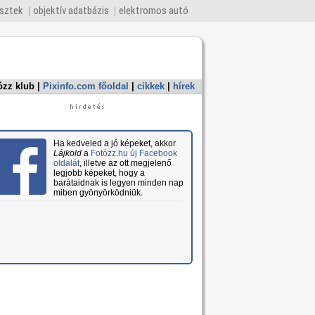
esztek
objektív adatbázis
elektromos autó
ózz klub
|
Pixinfo.com főoldal
|
cikkek
|
hírek
Ha kedveled a jó képeket, akkor
Lájkold
a
Fotózz.hu új Facebook
oldalát
, illetve az ott megjelenő
legjobb képeket, hogy a
barátaidnak is legyen minden nap
miben gyönyörködniük.