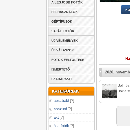
A LEGJOBB FOTÓK
KÖ
FELHASZNÁLÓK
GÉPTÍPUSOK
SAJÁT FOTÓK
ÚJ VÉLEMÉNYEK
ÚJ VÁLASZOK
Ha
FOTÓK FELTÖLTÉSE
ISMERTETŐ
2020. novemb
SZABÁLYZAT
Jól néz 
KATEGÓRIÁK
Jók a s
absztrakt
[
?
]
abszurd
[
?
]
akt
[
?
]
állatfotók
[
?
]