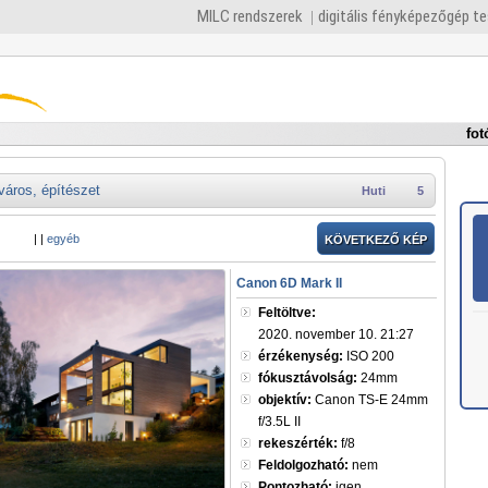
MILC rendszerek
digitális fényképezőgép t
fot
város, építészet
Huti
5
|
|
egyéb
KÖVETKEZŐ KÉP
Canon 6D Mark II
Feltöltve:
2020. november 10. 21:27
érzékenység:
ISO 200
fókusztávolság:
24mm
objektív:
Canon TS-E 24mm
f/3.5L II
rekeszérték:
f/8
Feldolgozható:
nem
Pontozható:
igen