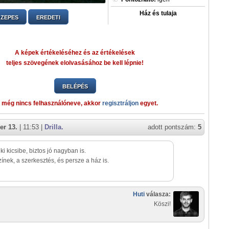
Ház és tulaja
ZEPES
EREDETI
A képek értékeléséhez és az értékelések
teljes szövegének elolvasásához be kell lépnie!
BELÉPÉS
 még nincs felhasználóneve, akkor
regisztráljon
egyet.
er 13.
| 11:53 |
Drilla.
adott pontszám:
5
ki kicsibe, biztos jó nagyban is.
zínek, a szerkesztés, és persze a ház is.
Huti
válasza:
Köszi!