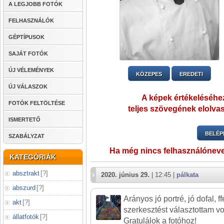
A LEGJOBB FOTÓK
FELHASZNÁLÓK
GÉPTÍPUSOK
SAJÁT FOTÓK
ÚJ VÉLEMÉNYEK
KÖZEPES
EREDETI
ÚJ VÁLASZOK
A képek értékeléséhez
FOTÓK FELTÖLTÉSE
teljes szövegének elolvas
ISMERTETŐ
BELÉP
SZABÁLYZAT
Ha még nincs felhasználónev
KATEGÓRIÁK
absztrakt
[
?
]
2020. június 29.
| 12:45 |
pálkata
abszurd
[
?
]
Arányos jó portré, jó dofal, f
akt
[
?
]
szerkesztést választottam vo
állatfotók
[
?
]
Gratulálok a fotóhoz!