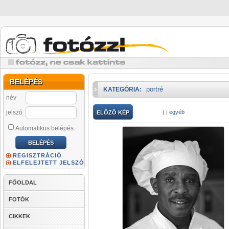
BELÉPÉS
portré
KATEGÓRIA:
név
jelszó
|
|
egyéb
ELŐZŐ KÉP
Automatikus belépés
REGISZTRÁCIÓ
ELFELEJTETT JELSZÓ
FŐOLDAL
FOTÓK
CIKKEK