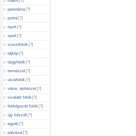
makró
[
?
]
panoráma
[
?
]
portré
[
?
]
riport
[
?
]
sport
[
?
]
szociofotók
[
?
]
tájkép
[
?
]
tárgyfotók
[
?
]
természet
[
?
]
utcaifotók
[
?
]
város, építészet
[
?
]
vízalatti fotók
[
?
]
feldolgozott fotók
[
?
]
így készült
[
?
]
egyéb
[
?
]
pályázat
[
?
]