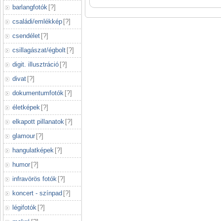
barlangfotók
[
?
]
családi/emlékkép
[
?
]
csendélet
[
?
]
csillagászat/égbolt
[
?
]
digit. illusztráció
[
?
]
divat
[
?
]
dokumentumfotók
[
?
]
életképek
[
?
]
elkapott pillanatok
[
?
]
glamour
[
?
]
hangulatképek
[
?
]
humor
[
?
]
infravörös fotók
[
?
]
koncert - színpad
[
?
]
légifotók
[
?
]