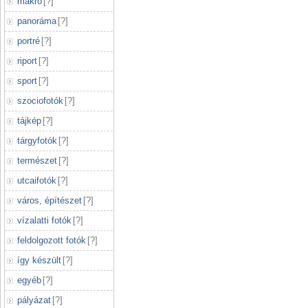
makró
[
?
]
panoráma
[
?
]
portré
[
?
]
riport
[
?
]
sport
[
?
]
szociofotók
[
?
]
tájkép
[
?
]
tárgyfotók
[
?
]
természet
[
?
]
utcaifotók
[
?
]
város, építészet
[
?
]
vízalatti fotók
[
?
]
feldolgozott fotók
[
?
]
így készült
[
?
]
egyéb
[
?
]
pályázat
[
?
]