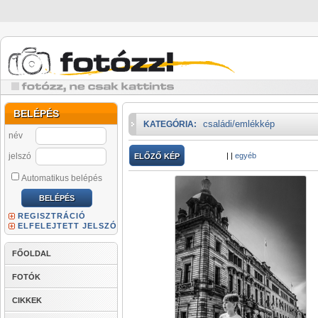
BELÉPÉS
családi/emlékkép
KATEGÓRIA:
név
jelszó
|
|
egyéb
ELŐZŐ KÉP
Automatikus belépés
REGISZTRÁCIÓ
ELFELEJTETT JELSZÓ
FŐOLDAL
FOTÓK
CIKKEK