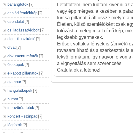
barlangfotók
[
?
]
Letöltöttem, nem tudtam kivenni az ar
vagy épp mérges, a kezében a palac
családi/emlékkép
[
?
]
furcsa pillanattá áll össze melyre a 
csendélet
[
?
]
Életlen, külső szemlélőként csak e
csillagászat/égbolt
[
?
]
fotózást a meleg miatt című kép, mi
legkisebb gyermekek.
digit. illusztráció
[
?
]
Erősek voltak a fények is (árnyék) 
divat
[
?
]
rovására írható és a szerkesztés is e
dokumentumfotók
[
?
]
fekvő formátum, így nagyon elvonja a
a vignyettálás sem szerencsés!
életképek
[
?
]
Gratulálok a fotóhoz!
elkapott pillanatok
[
?
]
glamour
[
?
]
hangulatképek
[
?
]
humor
[
?
]
infravörös fotók
[
?
]
koncert - színpad
[
?
]
légifotók
[
?
]