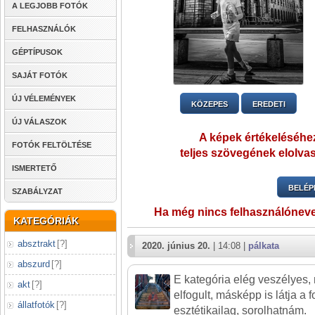
A LEGJOBB FOTÓK
FELHASZNÁLÓK
GÉPTÍPUSOK
SAJÁT FOTÓK
ÚJ VÉLEMÉNYEK
KÖZEPES
EREDETI
ÚJ VÁLASZOK
A képek értékeléséhez
FOTÓK FELTÖLTÉSE
teljes szövegének elolvas
ISMERTETŐ
BELÉP
SZABÁLYZAT
Ha még nincs felhasználónev
KATEGÓRIÁK
absztrakt
[
?
]
2020. június 20.
| 14:08 |
pálkata
abszurd
[
?
]
E kategória elég veszélyes, m
akt
[
?
]
elfogult, másképp is látja a f
állatfotók
[
?
]
esztétikailag, sorolhatnám.