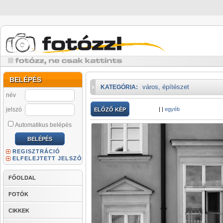
BELÉPÉS
város, építészet
KATEGÓRIA:
név
jelszó
|
|
egyéb
ELŐZŐ KÉP
Automatikus belépés
REGISZTRÁCIÓ
ELFELEJTETT JELSZÓ
FŐOLDAL
FOTÓK
CIKKEK