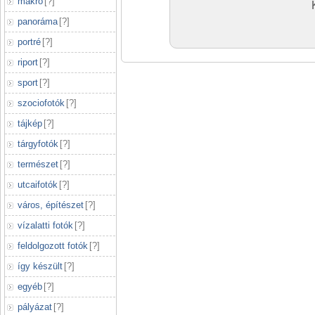
makró
[
?
]
panoráma
[
?
]
portré
[
?
]
riport
[
?
]
sport
[
?
]
szociofotók
[
?
]
tájkép
[
?
]
tárgyfotók
[
?
]
természet
[
?
]
utcaifotók
[
?
]
város, építészet
[
?
]
vízalatti fotók
[
?
]
feldolgozott fotók
[
?
]
így készült
[
?
]
egyéb
[
?
]
pályázat
[
?
]