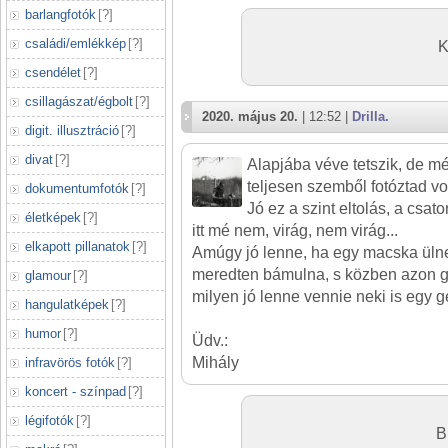
barlangfotók
[
?
]
családi/emlékkép
[
?
]
K
csendélet
[
?
]
csillagászat/égbolt
[
?
]
2020. május 20.
| 12:52 |
Drilla.
digit. illusztráció
[
?
]
divat
[
?
]
Alapjába véve tetszik, de m
teljesen szemből fotóztad vo
dokumentumfotók
[
?
]
Jó ez a szint eltolás, a csator
életképek
[
?
]
itt mé nem, virág, nem virág...
elkapott pillanatok
[
?
]
Amúgy jó lenne, ha egy macska ülne 
meredten bámulna, s közben azon 
glamour
[
?
]
milyen jó lenne vennie neki is egy gé
hangulatképek
[
?
]
humor
[
?
]
Üdv.:
Mihály
infravörös fotók
[
?
]
koncert - színpad
[
?
]
légifotók
[
?
]
B