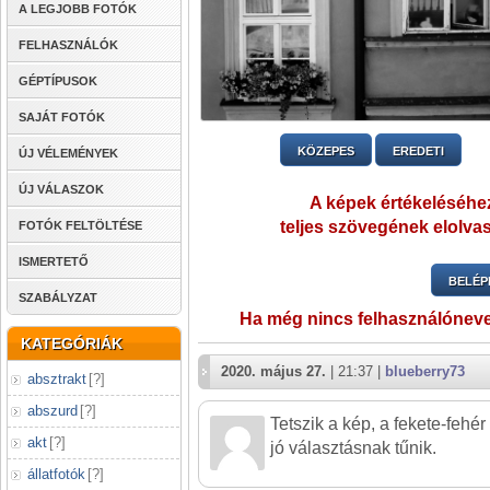
A LEGJOBB FOTÓK
FELHASZNÁLÓK
GÉPTÍPUSOK
SAJÁT FOTÓK
KÖZEPES
EREDETI
ÚJ VÉLEMÉNYEK
ÚJ VÁLASZOK
A képek értékeléséhez
teljes szövegének elolvas
FOTÓK FELTÖLTÉSE
ISMERTETŐ
BELÉP
SZABÁLYZAT
Ha még nincs felhasználónev
KATEGÓRIÁK
2020. május 27.
| 21:37 |
blueberry73
absztrakt
[
?
]
abszurd
[
?
]
Tetszik a kép, a fekete-fehé
akt
[
?
]
jó választásnak tűnik.
állatfotók
[
?
]