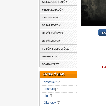
A LEGJOBB FOTÓK
FELHASZNÁLÓK
GÉPTÍPUSOK
SAJÁT FOTÓK
KÖ
ÚJ VÉLEMÉNYEK
ÚJ VÁLASZOK
FOTÓK FELTÖLTÉSE
ISMERTETŐ
SZABÁLYZAT
Ha
KATEGÓRIÁK
absztrakt
[
?
]
abszurd
[
?
]
akt
[
?
]
állatfotók
[
?
]