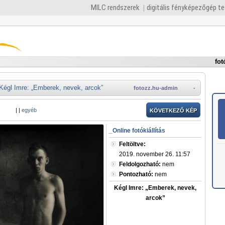
MILC rendszerek
digitális fényképezőgép t
fot
Kégl Imre: „Emberek, nevek, arcok”
fotozz.hu-admin
-
|
|
egyéb
KÖVETKEZŐ KÉP
_Online fotókiállítás
Feltöltve:
2019. november 26. 11:57
Feldolgozható:
nem
Pontozható:
nem
Kégl Imre: „Emberek, nevek,
arcok”