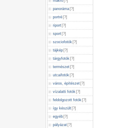
makró
[
?
]
panoráma
[
?
]
portré
[
?
]
riport
[
?
]
sport
[
?
]
szociofotók
[
?
]
tájkép
[
?
]
tárgyfotók
[
?
]
természet
[
?
]
utcaifotók
[
?
]
város, építészet
[
?
]
vízalatti fotók
[
?
]
feldolgozott fotók
[
?
]
így készült
[
?
]
egyéb
[
?
]
pályázat
[
?
]