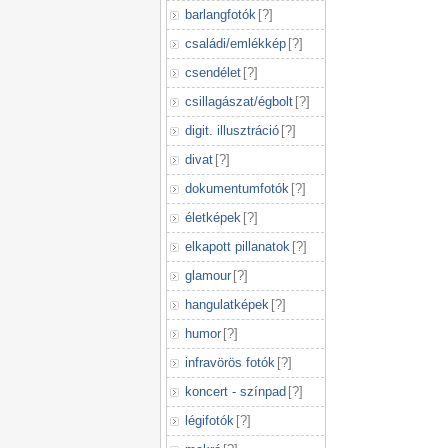
barlangfotók
[
?
]
családi/emlékkép
[
?
]
csendélet
[
?
]
csillagászat/égbolt
[
?
]
digit. illusztráció
[
?
]
divat
[
?
]
dokumentumfotók
[
?
]
életképek
[
?
]
elkapott pillanatok
[
?
]
glamour
[
?
]
hangulatképek
[
?
]
humor
[
?
]
infravörös fotók
[
?
]
koncert - színpad
[
?
]
légifotók
[
?
]