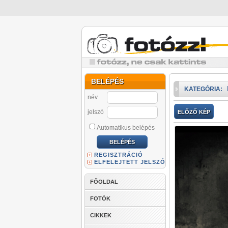
BELÉPÉS
KATEGÓRIA:
név
jelszó
ELŐZŐ KÉP
Automatikus belépés
REGISZTRÁCIÓ
ELFELEJTETT JELSZÓ
FŐOLDAL
FOTÓK
CIKKEK