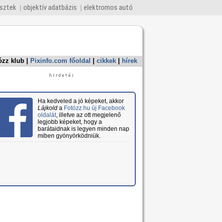
esztek
objektív adatbázis
elektromos autó
ózz klub
|
Pixinfo.com főoldal
|
cikkek
|
hírek
Ha kedveled a jó képeket, akkor
Lájkold
a
Fotózz.hu új Facebook
oldalát
, illetve az ott megjelenő
legjobb képeket, hogy a
barátaidnak is legyen minden nap
miben gyönyörködniük.