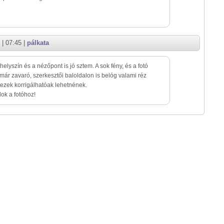
| 07:45 |
pálkata
helyszín és a nézőpont is jó sztem. A sok fény, és a fotó
már zavaró, szerkesztői baloldalon is belóg valami réz
 ezek korrigálhatóak lehetnének.
lok a fotóhoz!