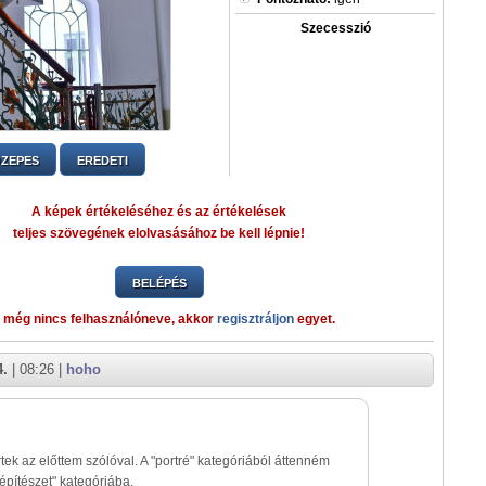
Szecesszió
ZEPES
EREDETI
A képek értékeléséhez és az értékelések
teljes szövegének elolvasásához be kell lépnie!
BELÉPÉS
 még nincs felhasználóneve, akkor
regisztráljon
egyet.
4.
| 08:26 |
hoho
tek az előttem szólóval. A "portré" kategóriából áttenném
 építészet" kategóriába.