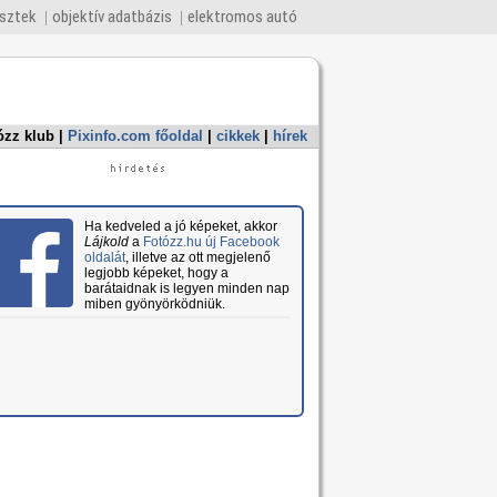
esztek
objektív adatbázis
elektromos autó
ózz klub
|
Pixinfo.com főoldal
|
cikkek
|
hírek
Ha kedveled a jó képeket, akkor
Lájkold
a
Fotózz.hu új Facebook
oldalát
, illetve az ott megjelenő
legjobb képeket, hogy a
barátaidnak is legyen minden nap
miben gyönyörködniük.