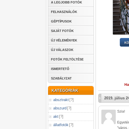
A LEGJOBB FOTÓK
FELHASZNÁLÓK
GÉPTÍPUSOK
SAJÁT FOTÓK
ÚJ VÉLEMÉNYEK
KÖ
ÚJ VÁLASZOK
FOTÓK FELTÖLTÉSE
ISMERTETŐ
SZABÁLYZAT
Ha
KATEGÓRIÁK
2019. július 2
absztrakt
[
?
]
abszurd
[
?
]
Szia!
akt
[
?
]
Egyetér
állatfotók
[
?
]
"város,