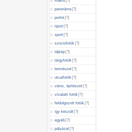
makró
[
?
]
panoráma
[
?
]
portré
[
?
]
riport
[
?
]
sport
[
?
]
szociofotók
[
?
]
tájkép
[
?
]
tárgyfotók
[
?
]
természet
[
?
]
utcaifotók
[
?
]
város, építészet
[
?
]
vízalatti fotók
[
?
]
feldolgozott fotók
[
?
]
így készült
[
?
]
egyéb
[
?
]
pályázat
[
?
]