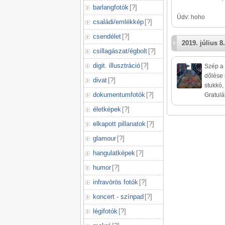
barlangfotók
[
?
]
Üdv: hoho
családi/emlékkép
[
?
]
csendélet
[
?
]
2019. július 8.
csillagászat/égbolt
[
?
]
digit. illusztráció
[
?
]
Szép a 
dőlése 
divat
[
?
]
stukkó,
dokumentumfotók
[
?
]
Gratulá
életképek
[
?
]
elkapott pillanatok
[
?
]
glamour
[
?
]
hangulatképek
[
?
]
humor
[
?
]
infravörös fotók
[
?
]
koncert - színpad
[
?
]
légifotók
[
?
]