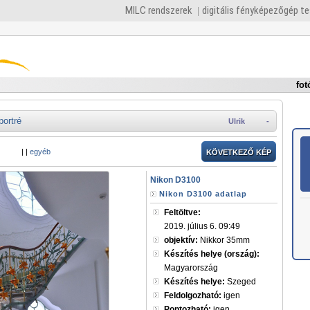
MILC rendszerek
digitális fényképezőgép t
fot
portré
Ulrik
-
|
|
egyéb
KÖVETKEZŐ KÉP
Nikon D3100
Nikon D3100 adatlap
Feltöltve:
2019. július 6. 09:49
objektív:
Nikkor 35mm
Készítés helye (ország):
Magyarország
Készítés helye:
Szeged
Feldolgozható:
igen
Pontozható:
igen