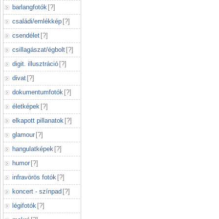
barlangfotók
[
?
]
családi/emlékkép
[
?
]
csendélet
[
?
]
csillagászat/égbolt
[
?
]
digit. illusztráció
[
?
]
divat
[
?
]
dokumentumfotók
[
?
]
életképek
[
?
]
elkapott pillanatok
[
?
]
glamour
[
?
]
hangulatképek
[
?
]
humor
[
?
]
infravörös fotók
[
?
]
koncert - színpad
[
?
]
légifotók
[
?
]