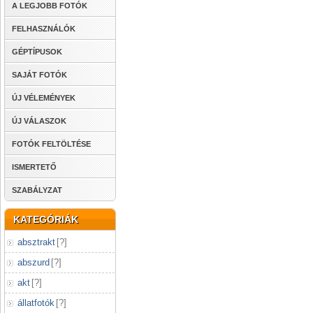
A LEGJOBB FOTÓK
FELHASZNÁLÓK
GÉPTÍPUSOK
SAJÁT FOTÓK
ÚJ VÉLEMÉNYEK
ÚJ VÁLASZOK
FOTÓK FELTÖLTÉSE
ISMERTETŐ
SZABÁLYZAT
KATEGÓRIÁK
absztrakt
[
?
]
abszurd
[
?
]
akt
[
?
]
állatfotók
[
?
]