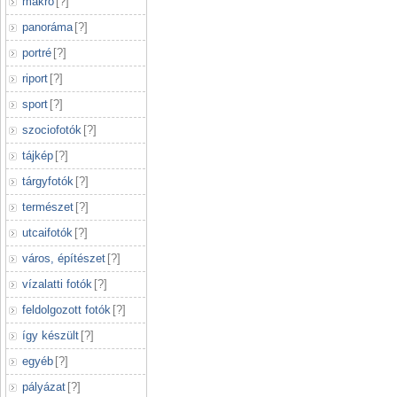
makró
[
?
]
panoráma
[
?
]
portré
[
?
]
riport
[
?
]
sport
[
?
]
szociofotók
[
?
]
tájkép
[
?
]
tárgyfotók
[
?
]
természet
[
?
]
utcaifotók
[
?
]
város, építészet
[
?
]
vízalatti fotók
[
?
]
feldolgozott fotók
[
?
]
így készült
[
?
]
egyéb
[
?
]
pályázat
[
?
]