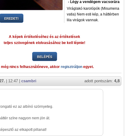
- Légy a vendégem vacsorára
Viráglakó karolópók (Misumena
vatia) Nem esti kép, a háttérben
EREDETI
lila virágok vannak.
A képek értékeléséhez és az értékelések
teljes szövegének elolvasásához be kell lépnie!
BELÉPÉS
 még nincs felhasználóneve, akkor
regisztráljon
egyet.
27.
| 12:47 |
csambri
adott pontszám:
4,8
ongató ez az albínó szörnyeteg.
áttér színe nagyon nem jön át.
képesztő az elkapott pillanat!