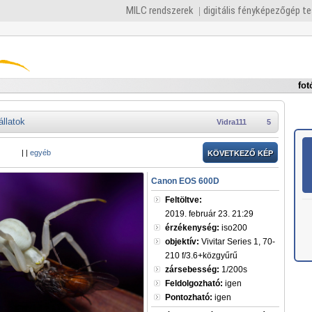
MILC rendszerek
digitális fényképezőgép t
fot
állatok
Vidra111
5
|
|
egyéb
KÖVETKEZŐ KÉP
Canon EOS 600D
Feltöltve:
2019. február 23. 21:29
érzékenység:
iso200
objektív:
Vivitar Series 1, 70-
210 f/3.6+közgyűrű
zársebesség:
1/200s
Feldolgozható:
igen
Pontozható:
igen