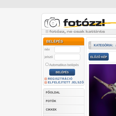
BELÉPÉS
KATEGÓRIA:
név
jelszó
ELŐZŐ KÉP
Automatikus belépés
REGISZTRÁCIÓ
ELFELEJTETT JELSZÓ
FŐOLDAL
FOTÓK
CIKKEK