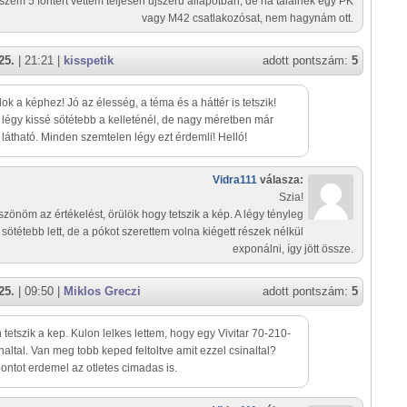
zem 5 fontért vettem teljesen újszerű állapotban, de ha találnék egy PK
vagy M42 csatlakozósat, nem hagynám ott.
25.
| 21:21 |
kisspetik
adott pontszám:
5
lok a képhez! Jó az élesség, a téma és a háttér is tetszik!
 légy kissé sötétebb a kelleténél, de nagy méretben már
látható. Minden szemtelen légy ezt érdemli! Helló!
Vidra111
válasza:
Szia!
zönöm az értékelést, örülök hogy tetszik a kép. A légy tényleg
sötétebb lett, de a pókot szerettem volna kiégett részek nélkül
exponálni, így jött össze.
25.
| 09:50 |
Miklos Greczi
adott pontszám:
5
tetszik a kep. Kulon lelkes lettem, hogy egy Vivitar 70-210-
naltal. Van meg tobb keped feltoltve amit ezzel csinaltal?
ontot erdemel az otletes cimadas is.