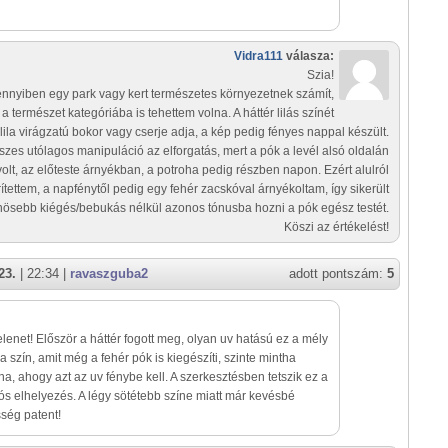
Vidra111
válasza:
Szia!
nnyiben egy park vagy kert természetes környezetnek számít,
 a természet kategóriába is tehettem volna. A háttér lilás színét
lila virágzatú bokor vagy cserje adja, a kép pedig fényes nappal készült.
szes utólagos manipuláció az elforgatás, mert a pók a levél alsó oldalán
volt, az előteste árnyékban, a potroha pedig részben napon. Ezért alulról
ítettem, a napfénytől pedig egy fehér zacskóval árnyékoltam, így sikerült
nösebb kiégés/bebukás nélkül azonos tónusba hozni a pók egész testét.
Köszi az értékelést!
23.
| 22:34 |
ravaszguba2
adott pontszám:
5
jelenet! Először a háttér fogott meg, olyan uv hatású ez a mély
la szín, amit még a fehér pók is kiegészíti, szinte mintha
ana, ahogy azt az uv fénybe kell. A szerkesztésben tetszik ez a
ós elhelyezés. A légy sötétebb színe miatt már kevésbé
sség patent!