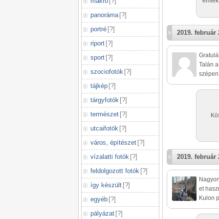
makró
[
?
]
emléks
panoráma
[
?
]
portré
[
?
]
2019. február 
riport
[
?
]
Gratulá
sport
[
?
]
Talán a
szociofotók
[
?
]
szépen 
tájkép
[
?
]
tárgyfotók
[
?
]
természet
[
?
]
Kös
utcaifotók
[
?
]
város, építészet
[
?
]
vízalatti fotók
[
?
]
2019. február 
feldolgozott fotók
[
?
]
Nagyon 
így készült
[
?
]
et hasz
Kulon p
egyéb
[
?
]
pályázat
[
?
]