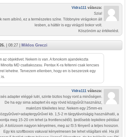
Vidra111
válasza:
Szia!
k nem albínó, ez a természetes színe. Többnyire virágokon áll
lesben, a háttér is egy virágzó bokor volt.
Köszönöm az értékelést.
26.
| 08:27 |
Miklos Greczi
 az objektivet. Nekem is van. A fonokom ajandekozta
Minolta MD csatlakozasu. Pentax K-ra feltenni csak lencses
rel lehetne. Tervezem ellenben, hogy en is beszerzek egy
 is.
Vidra111
válasza:
csés adapter eléggé lutri, szinte biztos hogy ront a minőségen.
De ha egy sima adaptert és egy rövid közgyűrűt használsz,
makrózni tökéletes lesz. Nekem egy 25mm-es
közgyűrűvel+adaptergyűrűvel kb. 1,5-2 m tárgytávolságig használható, a
ontja meg 15-20 cm lehet (a frontlencsétől). Ijedősebb lepkékre például
 jó. A tolózoom nagyon kényelmes, meg az f3.5 fényerő a teljes hosszon.
Egy kis szoftboxos vakuval kényelmesen be lehet világítani elé. Ha jól