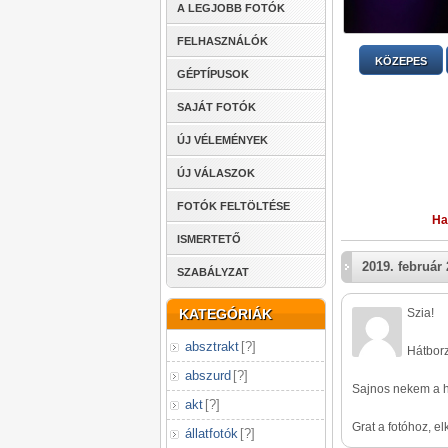
A LEGJOBB FOTÓK
FELHASZNÁLÓK
KÖZEPES
GÉPTÍPUSOK
SAJÁT FOTÓK
ÚJ VÉLEMÉNYEK
ÚJ VÁLASZOK
FOTÓK FELTÖLTÉSE
Ha
ISMERTETŐ
2019. február 
SZABÁLYZAT
KATEGÓRIÁK
Szia!
absztrakt
[
?
]
Hátborz
abszurd
[
?
]
Sajnos nekem a h
akt
[
?
]
Grat a fotóhoz, el
állatfotók
[
?
]