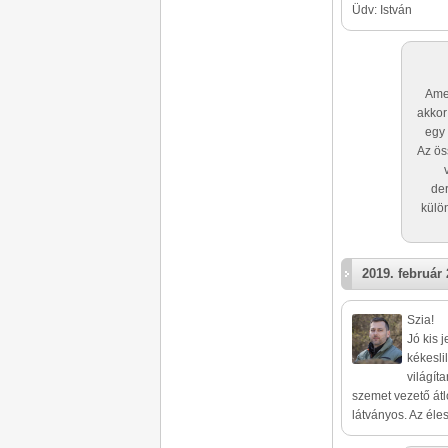
Üdv: István
Ame
akkor
egy 
Az ös
der
külö
2019. február 
Szia!
Jó kis 
kékesli
világít
szemet vezető átl
látványos. Az éle