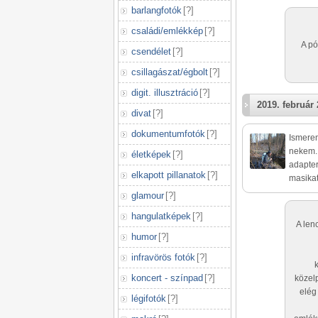
barlangfotók
[
?
]
családi/emlékkép
[
?
]
A pó
csendélet
[
?
]
csillagászat/égbolt
[
?
]
digit. illusztráció
[
?
]
2019. február 
divat
[
?
]
dokumentumfotók
[
?
]
Ismerem
nekem. 
életképek
[
?
]
adapter
elkapott pillanatok
[
?
]
masikat
glamour
[
?
]
hangulatképek
[
?
]
A len
humor
[
?
]
infravörös fotók
[
?
]
koncert - színpad
[
?
]
közelp
elég
légifotók
[
?
]