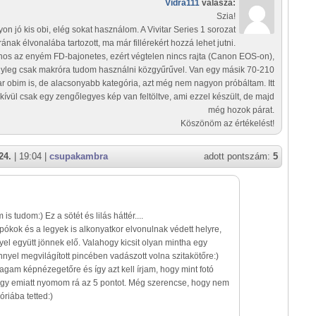
Vidra111
válasza:
Szia!
on jó kis obi, elég sokat használom. A Vivitar Series 1 sorozat
rának élvonalába tartozott, ma már fillérekért hozzá lehet jutni.
nos az enyém FD-bajonetes, ezért végtelen nincs rajta (Canon EOS-on),
nyleg csak makróra tudom használni közgyűrűvel. Van egy másik 70-210
tar obim is, de alacsonyabb kategória, azt még nem nagyon próbáltam. Itt
kívül csak egy zengőlegyes kép van feltöltve, ami ezzel készült, de majd
még hozok párat.
Köszönöm az értékelést!
24.
| 19:04 |
csupakambra
adott pontszám:
5
is tudom:) Ez a sötét és lilás háttér....
pókok és a legyek is alkonyatkor elvonulnak védett helyre,
yel együtt jönnek elő. Valahogy kicsit olyan mintha egy
énnyel megvilágított pincében vadászott volna szitakötőre:)
gam képnézegetőre és így azt kell írjam, hogy mint fotó
gy emiatt nyomom rá az 5 pontot. Még szerencse, hogy nem
óriába tetted:)