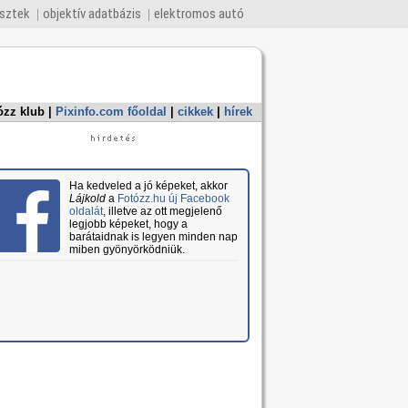
esztek
objektív adatbázis
elektromos autó
ózz klub
|
Pixinfo.com főoldal
|
cikkek
|
hírek
Ha kedveled a jó képeket, akkor
Lájkold
a
Fotózz.hu új Facebook
oldalát
, illetve az ott megjelenő
legjobb képeket, hogy a
barátaidnak is legyen minden nap
miben gyönyörködniük.