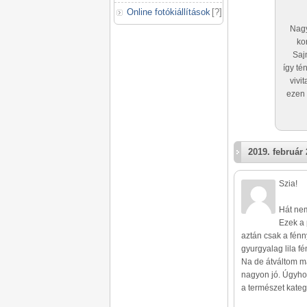
Online fotókiállítások
[
?
]
Nagy
ko
Saj
így té
vivi
ezen 
2019. február 
Szia!
Hát nem 
Ezek a 
aztán csak a fénn
gyurgyalag lila f
Na de átváltom ma
nagyon jó. Úgyho
a természet kateg