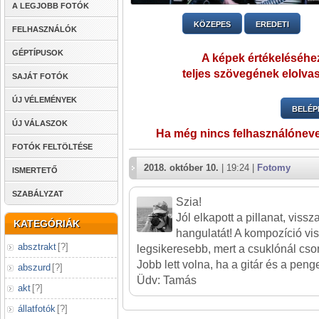
A LEGJOBB FOTÓK
KÖZEPES
EREDETI
FELHASZNÁLÓK
GÉPTÍPUSOK
A képek értékeléséhez
teljes szövegének elolvas
SAJÁT FOTÓK
ÚJ VÉLEMÉNYEK
BELÉP
ÚJ VÁLASZOK
Ha még nincs felhasználónev
FOTÓK FELTÖLTÉSE
2018. október 10.
| 19:24 |
Fotomy
ISMERTETŐ
SZABÁLYZAT
Szia!
Jól elkapott a pillanat, viss
KATEGÓRIÁK
hangulatát! A kompozíció vi
absztrakt
[
?
]
legsikeresebb, mert a csuklónál cso
Jobb lett volna, ha a gitár és a penge
abszurd
[
?
]
Üdv: Tamás
akt
[
?
]
állatfotók
[
?
]