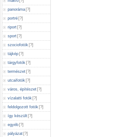
makró
[
?
]
panoráma
[
?
]
portré
[
?
]
riport
[
?
]
sport
[
?
]
szociofotók
[
?
]
tájkép
[
?
]
tárgyfotók
[
?
]
természet
[
?
]
utcaifotók
[
?
]
város, építészet
[
?
]
vízalatti fotók
[
?
]
feldolgozott fotók
[
?
]
így készült
[
?
]
egyéb
[
?
]
pályázat
[
?
]