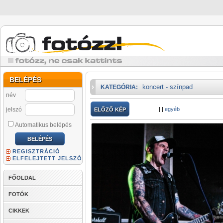
BELÉPÉS
koncert - színpad
KATEGÓRIA:
név
jelszó
|
|
egyéb
ELŐZŐ KÉP
Automatikus belépés
REGISZTRÁCIÓ
ELFELEJTETT JELSZÓ
FŐOLDAL
FOTÓK
CIKKEK