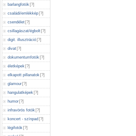
barlangfotók
[
?
]
családi/emlékkép
[
?
]
csendélet
[
?
]
csillagászat/égbolt
[
?
]
digit. illusztráció
[
?
]
divat
[
?
]
dokumentumfotók
[
?
]
életképek
[
?
]
elkapott pillanatok
[
?
]
glamour
[
?
]
hangulatképek
[
?
]
humor
[
?
]
infravörös fotók
[
?
]
koncert - színpad
[
?
]
légifotók
[
?
]