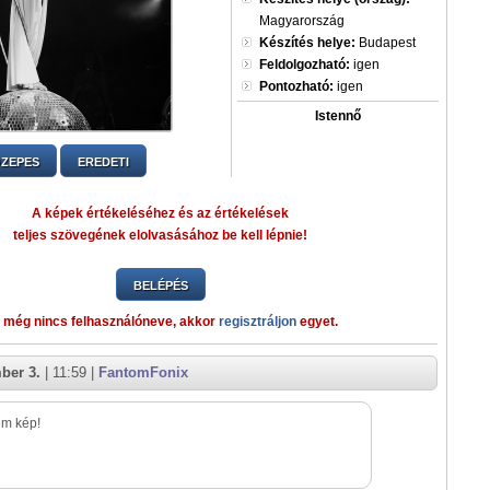
Magyarország
Készítés helye:
Budapest
Feldolgozható:
igen
Pontozható:
igen
Istennő
ZEPES
EREDETI
A képek értékeléséhez és az értékelések
teljes szövegének elolvasásához be kell lépnie!
BELÉPÉS
 még nincs felhasználóneve, akkor
regisztráljon
egyet.
ber 3.
| 11:59 |
FantomFonix
em kép!