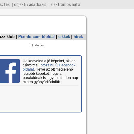
esztek
objektív adatbázis
elektromos autó
ózz klub
|
Pixinfo.com főoldal
|
cikkek
|
hírek
Ha kedveled a jó képeket, akkor
Lájkold
a
Fotózz.hu új Facebook
oldalát
, illetve az ott megjelenő
legjobb képeket, hogy a
barátaidnak is legyen minden nap
miben gyönyörködniük.