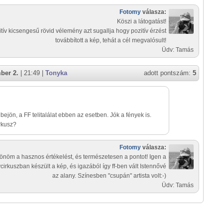
Fotomy
válasza:
Köszi a látogatást!
tív kicsengesű rövid vélemény azt sugallja hogy pozitív érzést
továbbított a kép, tehát a cél megvalósult!
Üdv: Tamás
ber 2.
| 21:49 |
Tonyka
adott pontszám:
5
ejön, a FF telitalálat ebben az esetben. Jók a fények is.
rkusz?
Fotomy
válasza:
önöm a hasznos értékelést, és természetesen a pontot! Igen a
irkuszban készült a kép, és igazából így ff-ben vált Istennővé
az alany. Színesben "csupán" artista volt:-)
Üdv: Tamás