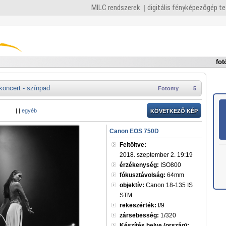
MILC rendszerek
digitális fényképezőgép t
fot
koncert - színpad
Fotomy
5
|
|
egyéb
KÖVETKEZŐ KÉP
Canon EOS 750D
Feltöltve:
2018. szeptember 2. 19:19
érzékenység:
ISO800
fókusztávolság:
64mm
objektív:
Canon 18-135 IS
STM
rekeszérték:
f/9
zársebesség:
1/320
Készítés helye (ország):