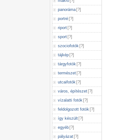
makró
[
?
]
panoráma
[
?
]
portré
[
?
]
riport
[
?
]
sport
[
?
]
szociofotók
[
?
]
tájkép
[
?
]
tárgyfotók
[
?
]
természet
[
?
]
utcaifotók
[
?
]
város, építészet
[
?
]
vízalatti fotók
[
?
]
feldolgozott fotók
[
?
]
így készült
[
?
]
egyéb
[
?
]
pályázat
[
?
]