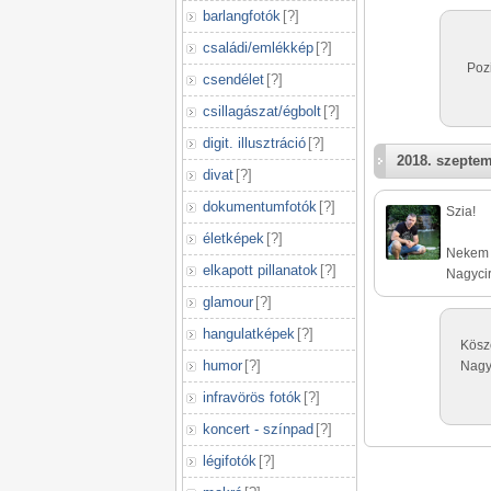
barlangfotók
[
?
]
családi/emlékkép
[
?
]
Pozi
csendélet
[
?
]
csillagászat/égbolt
[
?
]
digit. illusztráció
[
?
]
2018. szeptem
divat
[
?
]
dokumentumfotók
[
?
]
Szia!
életképek
[
?
]
Nekem b
elkapott pillanatok
[
?
]
Nagyci
glamour
[
?
]
hangulatképek
[
?
]
Kösz
humor
[
?
]
Nagyc
infravörös fotók
[
?
]
koncert - színpad
[
?
]
légifotók
[
?
]