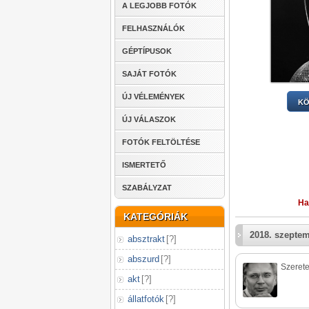
A LEGJOBB FOTÓK
FELHASZNÁLÓK
GÉPTÍPUSOK
SAJÁT FOTÓK
ÚJ VÉLEMÉNYEK
KÖ
ÚJ VÁLASZOK
FOTÓK FELTÖLTÉSE
ISMERTETŐ
SZABÁLYZAT
Ha
KATEGÓRIÁK
2018. szeptem
absztrakt
[
?
]
abszurd
[
?
]
Szeret
akt
[
?
]
állatfotók
[
?
]