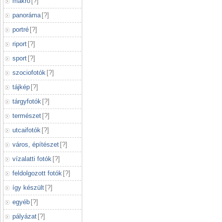
makró
[
?
]
panoráma
[
?
]
portré
[
?
]
riport
[
?
]
sport
[
?
]
szociofotók
[
?
]
tájkép
[
?
]
tárgyfotók
[
?
]
természet
[
?
]
utcaifotók
[
?
]
város, építészet
[
?
]
vízalatti fotók
[
?
]
feldolgozott fotók
[
?
]
így készült
[
?
]
egyéb
[
?
]
pályázat
[
?
]