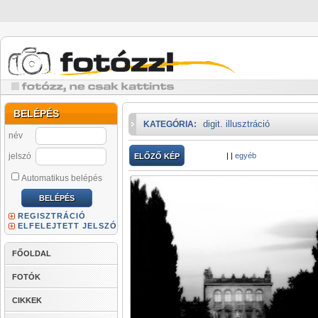
BELÉPÉS
digit. illusztráció
KATEGÓRIA:
név
jelszó
|
|
egyéb
ELŐZŐ KÉP
Automatikus belépés
REGISZTRÁCIÓ
ELFELEJTETT JELSZÓ
FŐOLDAL
FOTÓK
CIKKEK