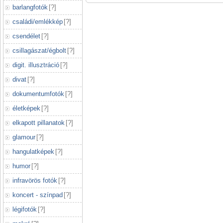
barlangfotók
[
?
]
családi/emlékkép
[
?
]
csendélet
[
?
]
csillagászat/égbolt
[
?
]
digit. illusztráció
[
?
]
divat
[
?
]
dokumentumfotók
[
?
]
életképek
[
?
]
elkapott pillanatok
[
?
]
glamour
[
?
]
hangulatképek
[
?
]
humor
[
?
]
infravörös fotók
[
?
]
koncert - színpad
[
?
]
légifotók
[
?
]