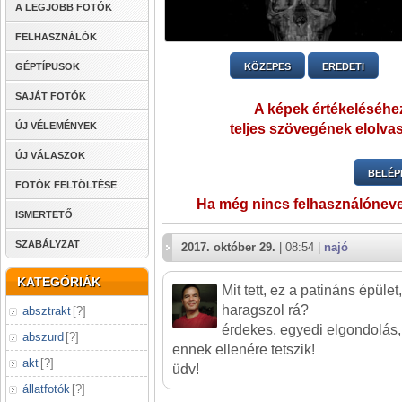
A LEGJOBB FOTÓK
FELHASZNÁLÓK
GÉPTÍPUSOK
KÖZEPES
EREDETI
SAJÁT FOTÓK
A képek értékeléséhez
ÚJ VÉLEMÉNYEK
teljes szövegének elolvas
ÚJ VÁLASZOK
BELÉP
FOTÓK FELTÖLTÉSE
Ha még nincs felhasználónev
ISMERTETŐ
SZABÁLYZAT
2017. október 29.
| 08:54 |
najó
KATEGÓRIÁK
Mit tett, ez a patináns épüle
haragszol rá?
absztrakt
[
?
]
érdekes, egyedi elgondolás,
abszurd
[
?
]
ennek ellenére tetszik!
akt
[
?
]
üdv!
állatfotók
[
?
]