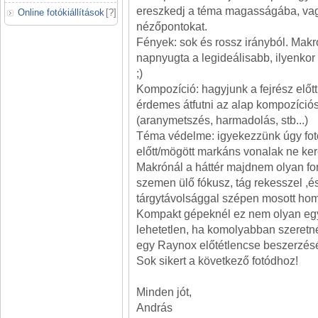
ereszkedj a téma magasságába, vag
Online fotókiállítások
[
?
]
nézőpontokat.
Fények: sok és rossz irányból. Makr
napnyugta a legideálisabb, ilyenkor 
;)
Kompozíció: hagyjunk a fejrész előtt 
érdemes átfutni az alap kompozíciós
(aranymetszés, harmadolás, stb...)
Téma védelme: igyekezzünk úgy fot
előtt/mögött markáns vonalak ne ke
Makrónál a háttér majdnem olyan fon
szemen ülő fókusz, tág rekesszel ,é
tárgytávolsággal szépen mosott homo
Kompakt gépeknél ez nem olyan eg
lehetetlen, ha komolyabban szeretn
egy Raynox előtétlencse beszerzésé
Sok sikert a következő fotódhoz!
Minden jót,
András