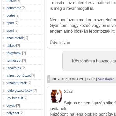
makró
[
?
]
- mosd el az előteret és a hátteret m
panoráma
[
?
]
is meg a rovar mögött is.
portré
[
?
]
Nem pontozom mert nem szeretném l
riport
[
?
]
Gyanítom, hogy kezdő vagy én is vo
sport
[
?
]
engem annó jócskán lepontoztak itt 
szociofotók
[
?
]
Üdv: István
tájkép
[
?
]
tárgyfotók
[
?
]
természet
[
?
]
Köszönöm a hasznos tan
utcaifotók
[
?
]
város, építészet
[
?
]
2017. augusztus 29.
| 17:02 |
Sunslayer
vízalatti fotók
[
?
]
feldolgozott fotók
[
?
]
Szia!
így készült
[
?
]
Sajnos ez nem igazán sikerü
egyéb
[
?
]
javítanék.
pályázat
[
?
]
Nézőpont: ha lehajolok kb pont így 