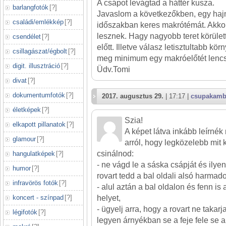
A csápot levágtad a háttér kusza.
barlangfotók
[
?
]
Javaslom a következőkben, egy hajn
családi/emlékkép
[
?
]
időszakban keres makrótémát. Akkor
lesznek. Hagy nagyobb teret körülett
csendélet
[
?
]
előtt. Illetve válasz letisztultabb kö
csillagászat/égbolt
[
?
]
meg minimum egy makróelőtét lencse
digit. illusztráció
[
?
]
Üdv.Tomi
divat
[
?
]
dokumentumfotók
[
?
]
2017. augusztus 29.
| 17:17 |
csupakamb
életképek
[
?
]
Szia!
elkapott pillanatok
[
?
]
A képet látva inkább leírnék
glamour
[
?
]
arról, hogy legközelebb mit
csinálnod:
hangulatképek
[
?
]
- ne vágd le a sáska csápját és ily
humor
[
?
]
rovart tedd a bal oldali alsó harmad
infravörös fotók
[
?
]
- alul aztán a bal oldalon és fenn is a
koncert - színpad
[
?
]
helyet,
- ügyelj arra, hogy a rovart ne takar
légifotók
[
?
]
legyen árnyékban se a feje fele se a