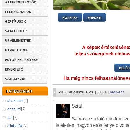
A LEGJOBB FOTÓK
FELHASZNÁLÓK
KÖZEPES
EREDETI
GÉPTÍPUSOK
SAJÁT FOTÓK
ÚJ VÉLEMÉNYEK
A képek értékeléséhez
ÚJ VÁLASZOK
teljes szövegének elolvas
FOTÓK FELTÖLTÉSE
BELÉP
ISMERTETŐ
Ha még nincs felhasználónev
SZABÁLYZAT
KATEGÓRIÁK
2017. augusztus 29.
| 21:31 |
btomi77
absztrakt
[
?
]
Szia!
abszurd
[
?
]
akt
[
?
]
Sajnos ez a fotó minden sze
is életlen, nagyon erős fényeid volt
állatfotók
[
?
]