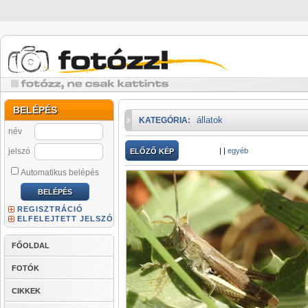
BELÉPÉS
állatok
KATEGÓRIA:
név
jelszó
|
|
egyéb
ELŐZŐ KÉP
Automatikus belépés
REGISZTRÁCIÓ
ELFELEJTETT JELSZÓ
FŐOLDAL
FOTÓK
CIKKEK