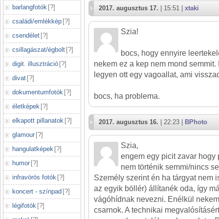
barlangfotók
[
?
]
2017. augusztus 17.
| 15:51 |
xtaki
családi/emlékkép
[
?
]
Szia!
csendélet
[
?
]
csillagászat/égbolt
[
?
]
bocs, hogy ennyire leertek
nekem ez a kep nem mond semmit. 
digit. illusztráció
[
?
]
legyen ott egy vagoallat, ami visszad
divat
[
?
]
dokumentumfotók
[
?
]
bocs, ha problema.
életképek
[
?
]
elkapott pillanatok
[
?
]
2017. augusztus 16.
| 22:23 |
BPhoto
glamour
[
?
]
Szia,
hangulatképek
[
?
]
engem egy picit zavar hogy
humor
[
?
]
nem történik semmi/nincs s
infravörös fotók
[
?
]
Személy szerint én ha tárgyat nem is
az egyik böllér) állítanék oda, így 
koncert - színpad
[
?
]
vágóhídnak nevezni. Enélkül nekem
légifotók
[
?
]
csarnok. A technikai megvalósításért 