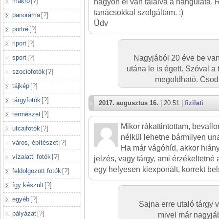
makró
[
?
]
nagyon el van találva a hangulata
tanácsokkal szolgáltam. :)
panoráma
[
?
]
Üdv
portré
[
?
]
riport
[
?
]
sport
[
?
]
Nagyjából 20 éve be van
utána le is égett. Szóval a 
szociofotók
[
?
]
megoldható. Csoda
tájkép
[
?
]
tárgyfotók
[
?
]
2017. augusztus 16.
| 20:51 |
fizilati
természet
[
?
]
Mikor rákattintottam, bevall
utcaifotók
[
?
]
nélkül lehetne bármilyen u
város, építészet
[
?
]
Ha már vágóhíd, akkor hiány
vízalatti fotók
[
?
]
jelzés, vagy tárgy, ami érzékeltetné 
egy helyesen kiexponált, korrekt bel
feldolgozott fotók
[
?
]
így készült
[
?
]
egyéb
[
?
]
Sajna erre utaló tárgy 
pályázat
[
?
]
mivel már nagyjá