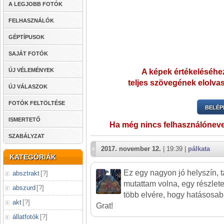
A LEGJOBB FOTÓK
FELHASZNÁLÓK
GÉPTÍPUSOK
SAJÁT FOTÓK
ÚJ VÉLEMÉNYEK
A képek értékeléséhez
teljes szövegének elolvas
ÚJ VÁLASZOK
FOTÓK FELTÖLTÉSE
BELÉP
ISMERTETŐ
Ha még nincs felhasználónev
SZABÁLYZAT
2017. november 12.
| 19:39 |
pálkata
KATEGÓRIÁK
Ez egy nagyon jó helyszín, 
absztrakt
[
?
]
mutattam volna, egy részlet
abszurd
[
?
]
több elvére, hogy hatásosab
akt
[
?
]
Grat!
állatfotók
[
?
]