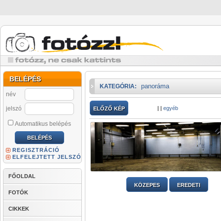
BELÉPÉS
panoráma
KATEGÓRIA:
név
jelszó
|
|
egyéb
ELŐZŐ KÉP
Automatikus belépés
REGISZTRÁCIÓ
ELFELEJTETT JELSZÓ
FŐOLDAL
KÖZEPES
EREDETI
FOTÓK
CIKKEK