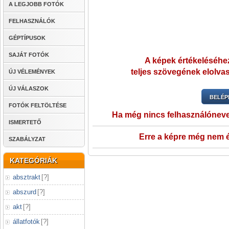
A LEGJOBB FOTÓK
FELHASZNÁLÓK
GÉPTÍPUSOK
SAJÁT FOTÓK
A képek értékeléséhez
teljes szövegének elolvas
ÚJ VÉLEMÉNYEK
ÚJ VÁLASZOK
BELÉP
FOTÓK FELTÖLTÉSE
Ha még nincs felhasználónev
ISMERTETŐ
Erre a képre még nem é
SZABÁLYZAT
KATEGÓRIÁK
absztrakt
[
?
]
abszurd
[
?
]
akt
[
?
]
állatfotók
[
?
]