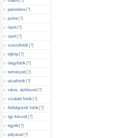
makró
[
?
]
panoráma
[
?
]
portré
[
?
]
riport
[
?
]
sport
[
?
]
szociofotók
[
?
]
tájkép
[
?
]
tárgyfotók
[
?
]
természet
[
?
]
utcaifotók
[
?
]
város, építészet
[
?
]
vízalatti fotók
[
?
]
feldolgozott fotók
[
?
]
így készült
[
?
]
egyéb
[
?
]
pályázat
[
?
]