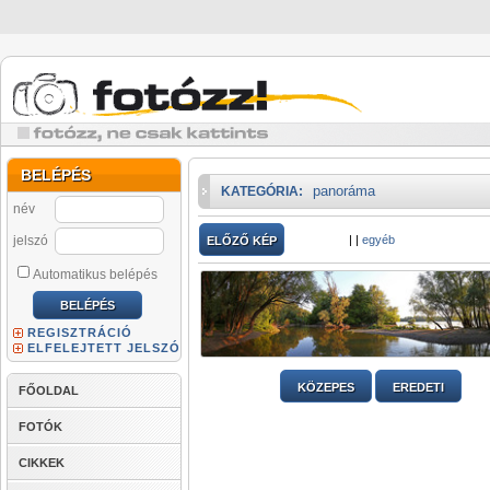
BELÉPÉS
panoráma
KATEGÓRIA:
név
jelszó
|
|
egyéb
ELŐZŐ KÉP
Automatikus belépés
REGISZTRÁCIÓ
ELFELEJTETT JELSZÓ
KÖZEPES
EREDETI
FŐOLDAL
FOTÓK
CIKKEK