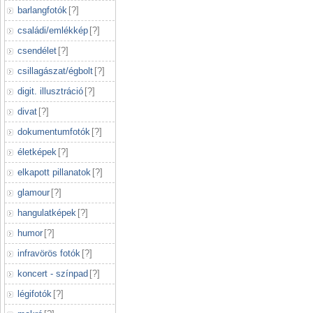
barlangfotók
[
?
]
családi/emlékkép
[
?
]
csendélet
[
?
]
csillagászat/égbolt
[
?
]
digit. illusztráció
[
?
]
divat
[
?
]
dokumentumfotók
[
?
]
életképek
[
?
]
elkapott pillanatok
[
?
]
glamour
[
?
]
hangulatképek
[
?
]
humor
[
?
]
infravörös fotók
[
?
]
koncert - színpad
[
?
]
légifotók
[
?
]