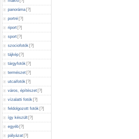
makró
[
?
]
panoráma
[
?
]
portré
[
?
]
riport
[
?
]
sport
[
?
]
szociofotók
[
?
]
tájkép
[
?
]
tárgyfotók
[
?
]
természet
[
?
]
utcaifotók
[
?
]
város, építészet
[
?
]
vízalatti fotók
[
?
]
feldolgozott fotók
[
?
]
így készült
[
?
]
egyéb
[
?
]
pályázat
[
?
]