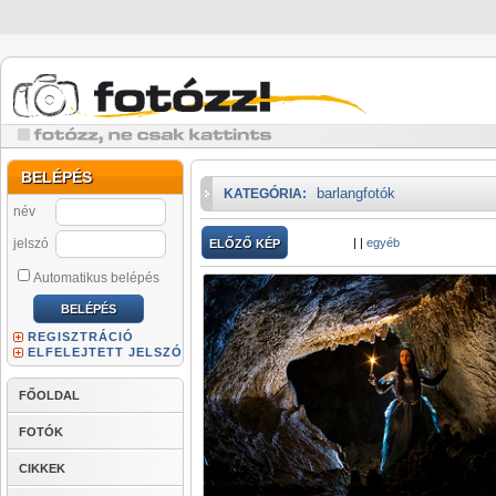
BELÉPÉS
barlangfotók
KATEGÓRIA:
név
jelszó
|
|
egyéb
ELŐZŐ KÉP
Automatikus belépés
REGISZTRÁCIÓ
ELFELEJTETT JELSZÓ
FŐOLDAL
FOTÓK
CIKKEK