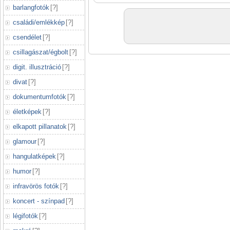
barlangfotók
[
?
]
családi/emlékkép
[
?
]
csendélet
[
?
]
csillagászat/égbolt
[
?
]
digit. illusztráció
[
?
]
divat
[
?
]
dokumentumfotók
[
?
]
életképek
[
?
]
elkapott pillanatok
[
?
]
glamour
[
?
]
hangulatképek
[
?
]
humor
[
?
]
infravörös fotók
[
?
]
koncert - színpad
[
?
]
légifotók
[
?
]