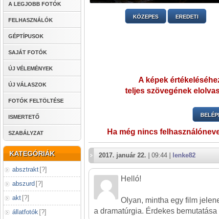
A LEGJOBB FOTÓK
KÖZEPES
EREDETI
FELHASZNÁLÓK
GÉPTÍPUSOK
SAJÁT FOTÓK
ÚJ VÉLEMÉNYEK
A képek értékeléséhez
ÚJ VÁLASZOK
teljes szövegének elolvas
FOTÓK FELTÖLTÉSE
BELÉP
ISMERTETŐ
Ha még nincs felhasználónev
SZABÁLYZAT
KATEGÓRIÁK
2017. január 22.
| 09:44 |
lenke82
absztrakt
[
?
]
Helló!
abszurd
[
?
]
akt
[
?
]
Olyan, mintha egy film jelen
a dramatúrgia. Érdekes bemutatása 
állatfotók
[
?
]