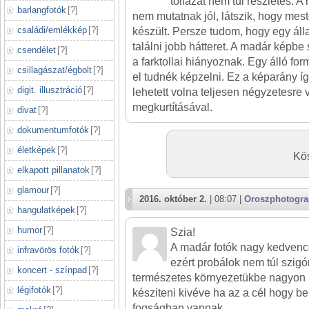
tollazat nem túl részletes. A
barlangfotók
[
?
]
nem mutatnak jól, látszik, hogy me
családi/emlékkép
[
?
]
készült. Persze tudom, hogy egy ál
találni jobb hátteret. A madár képbe 
csendélet
[
?
]
a farktollai hiányoznak. Egy álló fo
csillagászat/égbolt
[
?
]
el tudnék képzelni. Ez a képarány íg
digit. illusztráció
[
?
]
lehetett volna teljesen négyzetesre 
megkurtításával.
divat
[
?
]
dokumentumfotók
[
?
]
életképek
[
?
]
Kö
elkapott pillanatok
[
?
]
glamour
[
?
]
2016. október 2.
| 08:07 |
Oroszphotogr
hangulatképek
[
?
]
humor
[
?
]
Szia!
A madár fotók nagy kedvenc
infravörös fotók
[
?
]
ezért probálok nem túl szig
koncert - színpad
[
?
]
természetes környezetükbe nagyon 
légifotók
[
?
]
késziteni kivéve ha az a cél hogy 
fogságban vannak.