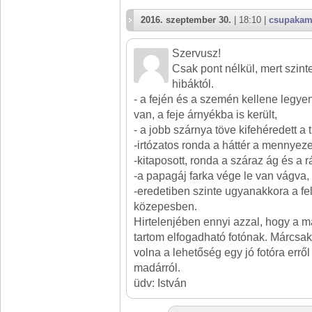
2016. szeptember 30.
| 18:10 |
csupakam
Szervusz!
Csak pont nélkül, mert szin
hibáktól.
- a fején és a szemén kellene legyen
van, a feje árnyékba is került,
- a jobb szárnya töve kifehéredett a 
-irtózatos ronda a háttér a mennyeze
-kitaposott, ronda a száraz ág és a rá
-a papagáj farka vége le van vágva,
-eredetiben szinte ugyanakkora a fel
közepesben.
Hirtelenjében ennyi azzal, hogy a 
tartom elfogadható fotónak. Márcsak
volna a lehetőség egy jó fotóra erről
madárról.
üdv: István