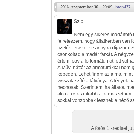
2016. szeptember 30.
| 20:09 |
btomi77
Szia!
Nem egy sikeres madárfotó le
félreteszem, hogy állatkertben van 
fizetős leseket se annyira díjazom.
csonkoltad a madár farkát. A négyze
értem, egy álló formátumot lett vol
A Művi háttér az armatúrákkal nem i
képeden. Lehet finom az alma, mint 
visszataszító a látványa. A fények 
neonosak. Szerintem, ha állatot, mad
akkor keres inkább a természetben,
sokkal vonzóbbak lesznek a néző s
A fotós 1 kredittel 