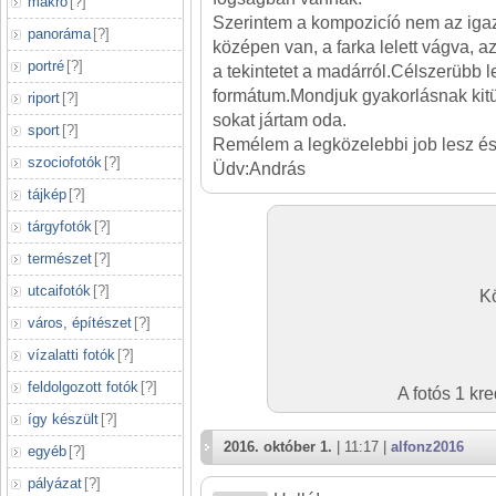
makró
[
?
]
Szerintem a kompozicíó nem az igaz
panoráma
[
?
]
középen van, a farka lelett vágva, a
portré
[
?
]
a tekintetet a madárról.Célszerübb l
formátum.Mondjuk gyakorlásnak kitün
riport
[
?
]
sokat jártam oda.
sport
[
?
]
Remélem a legközelebbi job lesz és 
szociofotók
[
?
]
Üdv:András
tájkép
[
?
]
tárgyfotók
[
?
]
természet
[
?
]
utcaifotók
[
?
]
Kö
város, építészet
[
?
]
vízalatti fotók
[
?
]
feldolgozott fotók
[
?
]
A fotós 1 kr
így készült
[
?
]
2016. október 1.
| 11:17 |
alfonz2016
egyéb
[
?
]
pályázat
[
?
]