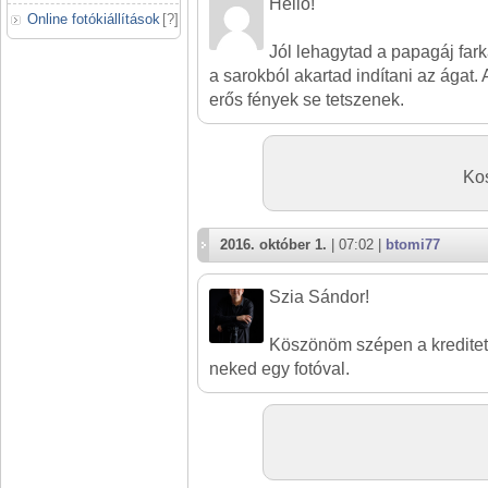
Helló!
Online fotókiállítások
[
?
]
Jól lehagytad a papagáj far
a sarokból akartad indítani az ágat. A
erős fények se tetszenek.
Ko
2016. október 1.
| 07:02 |
btomi77
Szia Sándor!
Köszönöm szépen a kredite
neked egy fotóval.