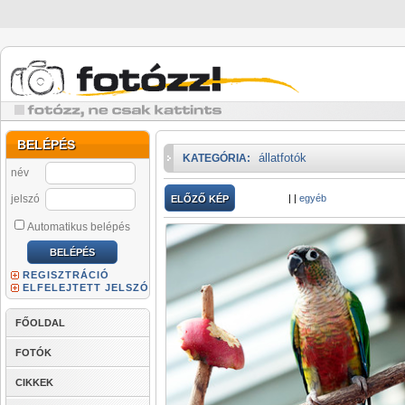
BELÉPÉS
állatfotók
KATEGÓRIA:
név
jelszó
|
|
egyéb
ELŐZŐ KÉP
Automatikus belépés
REGISZTRÁCIÓ
ELFELEJTETT JELSZÓ
FŐOLDAL
FOTÓK
CIKKEK