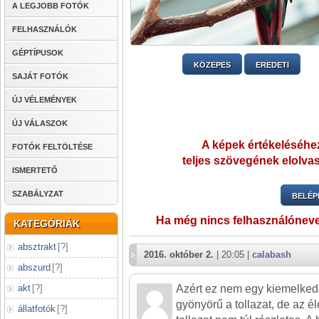
A LEGJOBB FOTÓK
FELHASZNÁLÓK
GÉPTÍPUSOK
KÖZEPES
EREDETI
SAJÁT FOTÓK
ÚJ VÉLEMÉNYEK
ÚJ VÁLASZOK
A képek értékeléséhez
FOTÓK FELTÖLTÉSE
teljes szövegének elolvas
ISMERTETŐ
SZABÁLYZAT
BELÉP
Ha még nincs felhasználónev
KATEGÓRIÁK
absztrakt
[
?
]
2016. október 2.
| 20:05 |
calabash
abszurd
[
?
]
akt
[
?
]
Azért ez nem egy kiemelked
gyönyörű a tollazat, de az é
állatfotók
[
?
]