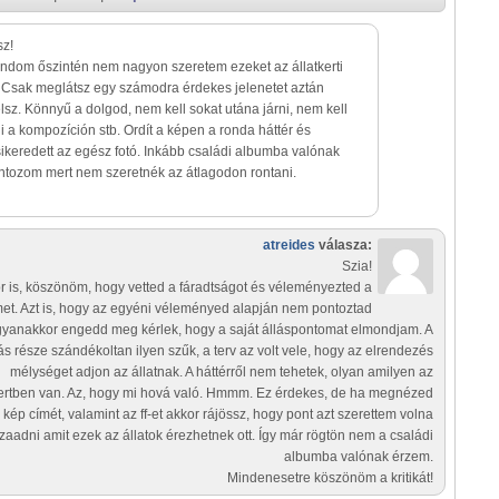
sz!
dom őszintén nem nagyon szeretem ezeket az állatkerti
. Csak meglátsz egy számodra érdekes jelenetet aztán
elsz. Könnyű a dolgod, nem kell sokat utána járni, nem kell
 a kompozíción stb. Ordít a képen a ronda háttér és
ikeredett az egész fotó. Inkább családi albumba valónak
ntozom mert nem szeretnék az átlagodon rontani.
atreides
válasza:
Szia!
r is, köszönöm, hogy vetted a fáradtságot és véleményezted a
et. Azt is, hogy az egyéni véleményed alapján nem pontoztad
gyanakkor engedd meg kérlek, hogy a saját álláspontomat elmondjam. A
s része szándékoltan ilyen szűk, a terv az volt vele, hogy az elrendezés
mélységet adjon az állatnak. A háttérről nem tehetek, olyan amilyen az
kertben van. Az, hogy mi hová való. Hmmm. Ez érdekes, de ha megnézed
 kép címét, valamint az ff-et akkor rájössz, hogy pont azt szerettem volna
zaadni amit ezek az állatok érezhetnek ott. Így már rögtön nem a családi
albumba valónak érzem.
Mindenesetre köszönöm a kritikát!