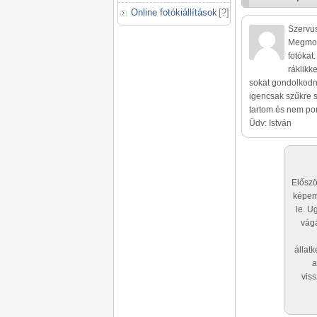
Online fotókiállítások
[
?
]
Szervu
Megmon
fotókat
ráklikk
sokat gondolkodni
igencsak szűkre s
tartom és nem po
Üdv: István
Előszö
képem
le. U
vágá
állat
a
viss