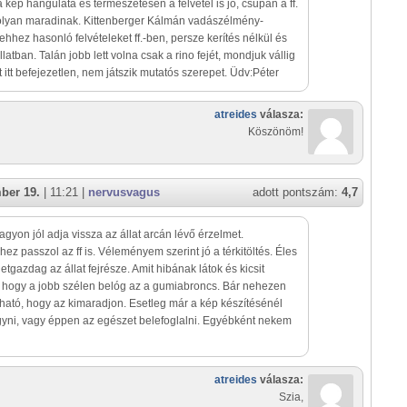
 a kép hangulata és természetesen a felvétel is jó, csupán a ff.
 olyan maradinak. Kittenberger Kálmán vadászélmény-
ehhez hasonló felvételeket ff.-ben, persze kerítés nélkül és
latban. Talán jobb lett volna csak a rino fejét, mondjuk vállig
 itt befejezetlen, nem játszik mutatós szerepet. Üdv:Péter
atreides
válasza:
Köszönöm!
ber 19.
| 11:21 |
nervusvagus
adott pontszám:
4,7
agyon jól adja vissza az állat arcán lévő érzelmet.
ez passzol az ff is. Véleményem szerint jó a térkitöltés. Éles
letgazdag az állat fejrésze. Amit hibának látok és kicsit
 hogy a jobb szélen belóg az a gumiabroncs. Bár nehezen
gható, hogy az kimaradjon. Esetleg már a kép készítésénél
agyni, vagy éppen az egészet belefoglalni. Egyébként nekem
atreides
válasza:
Szia,