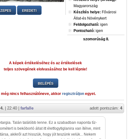
Magyarország
ZEPES
EREDETI
Készítés helye:
Fővárosi
Állat-és Növénykert
Feldolgozható:
igen
Pontozható:
igen
szomorúság II.
A képek értékeléséhez és az értékelések
teljes szövegének elolvasásához be kell lépnie!
BELÉPÉS
 még nincs felhasználóneve, akkor
regisztráljon
egyet.
4.
| 22:40 |
farfalle
adott pontszám:
4
etargia. Talán találóbb lenne. Ez a szabadban naponta tíz-
ométert is bekóborló állat itt életfogytiglanira van ítélve, mint
 társa, akikről azt hisszük, hogy jót teszünk velük... Nekem