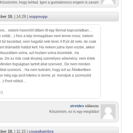
Köszönöm, hogy leírtad. Igen a gumiabroncs engem is zavart.
ber 18.
| 14:29 |
suppsupp
nos... valami hasonlót láttam itt egy fánival kapcsolatban...
e voltál...:) Nos a kép önmagában nem lenne rossz, nekem
t túl bezártad, nem hagytál neki teret. A ff jól áll neki, de csak
ert drámaibb hatást kelt. Ha nekem jutna ilyen eszbe, akkor
ókuszáltam volna, azt hoztam volna közelebb...ha
e. De ez már csak tényleg személyes vélemény: nem értek
 Minden fogságban tartott állat szenved.. De nem minden
 állat szomorú... Ha nem tudnám, hogy ezt az Állatkertben
r még egy picit hiteles is lenne, pl. mondjuk a szomszéd
 :) Pont nélkül...
:)
atreides
válasza:
Köszönöm, ez is egy meglátás!
ber 18.
| 11:15 |
csupakambra