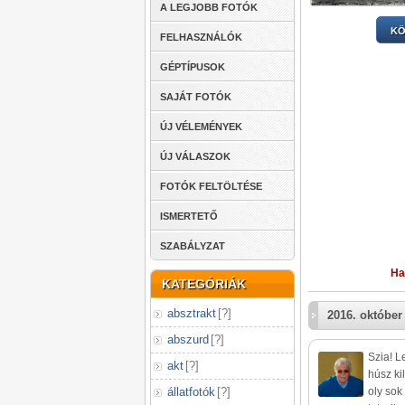
A LEGJOBB FOTÓK
KÖ
FELHASZNÁLÓK
GÉPTÍPUSOK
SAJÁT FOTÓK
ÚJ VÉLEMÉNYEK
ÚJ VÁLASZOK
FOTÓK FELTÖLTÉSE
ISMERTETŐ
SZABÁLYZAT
Ha
KATEGÓRIÁK
absztrakt
[
?
]
2016. október 
abszurd
[
?
]
Szia! L
akt
[
?
]
húsz kil
állatfotók
[
?
]
oly sok