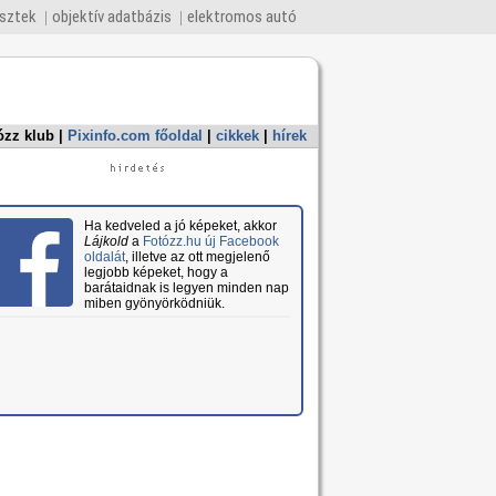
esztek
objektív adatbázis
elektromos autó
ózz klub
|
Pixinfo.com főoldal
|
cikkek
|
hírek
Ha kedveled a jó képeket, akkor
Lájkold
a
Fotózz.hu új Facebook
oldalát
, illetve az ott megjelenő
legjobb képeket, hogy a
barátaidnak is legyen minden nap
miben gyönyörködniük.