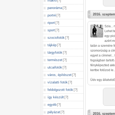
makró
[
?
]
panoráma
[
?
]
2016. szeptem
portré
[
?
]
riport
[
?
]
Szia... 
sport
[
?
]
Lehet t
egy pici
szociofotók
[
?
]
azért m
tájkép
[
?
]
talán a szemére f
szomorúság a cím
tárgyfotók
[
?
]
egyet a címmel...
természet
[
?
]
fogságban tartott
fényképezted akko
utcaifotók
[
?
]
kertbe fotózod le...
város, építészet
[
?
]
Üdv egy állatvédő
vízalatti fotók
[
?
]
feldolgozott fotók
[
?
]
így készült
[
?
]
egyéb
[
?
]
pályázat
[
?
]
2016. szeptem