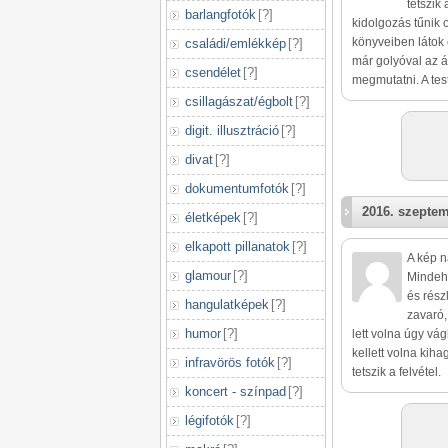
tetszik
barlangfotók
[
?
]
kidolgozás tűnik
könyveiben látok 
családi/emlékkép
[
?
]
már golyóval az ál
csendélet
[
?
]
megmutatni. A test
csillagászat/égbolt
[
?
]
digit. illusztráció
[
?
]
divat
[
?
]
dokumentumfotók
[
?
]
2016. szeptem
életképek
[
?
]
elkapott pillanatok
[
?
]
A kép n
glamour
[
?
]
Mindehh
és rész
hangulatképek
[
?
]
zavaró,
humor
[
?
]
lett volna úgy vá
kellett volna kih
infravörös fotók
[
?
]
tetszik a felvétel.
koncert - színpad
[
?
]
légifotók
[
?
]