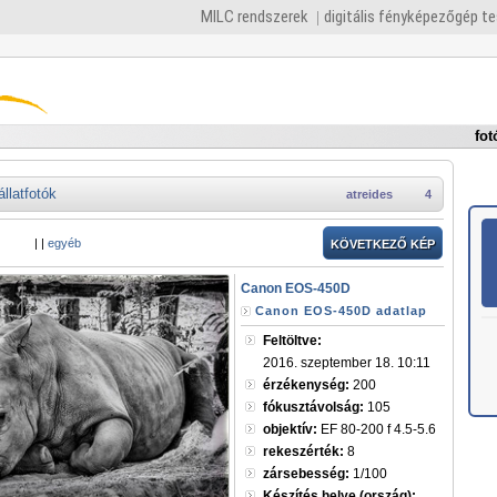
MILC rendszerek
digitális fényképezőgép t
fot
állatfotók
atreides
4
|
|
egyéb
KÖVETKEZŐ KÉP
Canon EOS-450D
Canon EOS-450D adatlap
Feltöltve:
2016. szeptember 18. 10:11
érzékenység:
200
fókusztávolság:
105
objektív:
EF 80-200 f 4.5-5.6
rekeszérték:
8
zársebesség:
1/100
Készítés helye (ország):