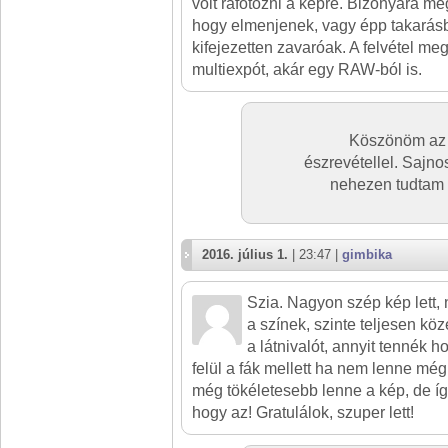
volt ráfotózni a képre. Bizonyára meg
hogy elmenjenek, vagy épp takarásb
kifejezetten zavaróak. A felvétel me
multiexpót, akár egy RAW-ból is.
Köszönöm az é
észrevétellel. Sajno
nehezen tudtam 
2016. július 1.
| 23:47 |
gimbika
Szia. Nagyon szép kép lett, 
a színek, szinte teljesen köz
a látnivalót, annyit tennék h
felül a fák mellett ha nem lenne mé
még tökéletesebb lenne a kép, de íg
hogy az! Gratulálok, szuper lett!