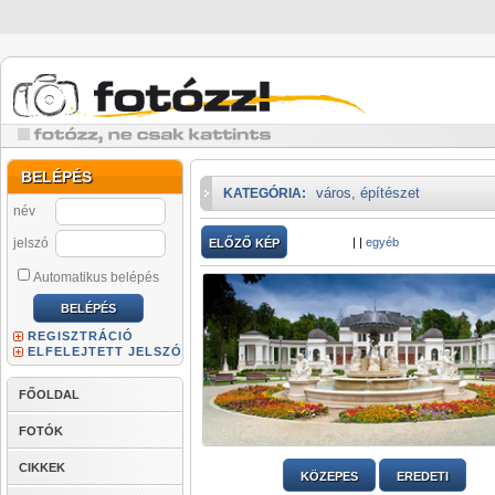
BELÉPÉS
város, építészet
KATEGÓRIA:
név
jelszó
|
|
egyéb
ELŐZŐ KÉP
Automatikus belépés
REGISZTRÁCIÓ
ELFELEJTETT JELSZÓ
FŐOLDAL
FOTÓK
CIKKEK
KÖZEPES
EREDETI