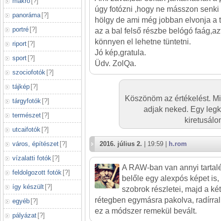
makró
[
?
]
úgy fotózni ,hogy ne másszon senki 
panoráma
[
?
]
hölgy de ami még jobban elvonja a t
portré
[
?
]
az a bal felső részbe belógó faág,az
könnyen el lehetne tüntetni.
riport
[
?
]
Jó kép,gratula.
sport
[
?
]
Üdv. ZolQa.
szociofotók
[
?
]
tájkép
[
?
]
Köszönöm az értékelést. Mi
tárgyfotók
[
?
]
adjak neked. Egy leg
természet
[
?
]
kiretusálo
utcaifotók
[
?
]
város, építészet
[
?
]
2016. július 2.
| 19:59 |
h.rom
vízalatti fotók
[
?
]
A RAW-ban van annyi tartalé
feldolgozott fotók
[
?
]
belőle egy alexpós képet is, 
így készült
[
?
]
szobrok részletei, majd a ké
rétegben egymásra pakolva, radírra
egyéb
[
?
]
ez a módszer remekül bevált.
pályázat
[
?
]