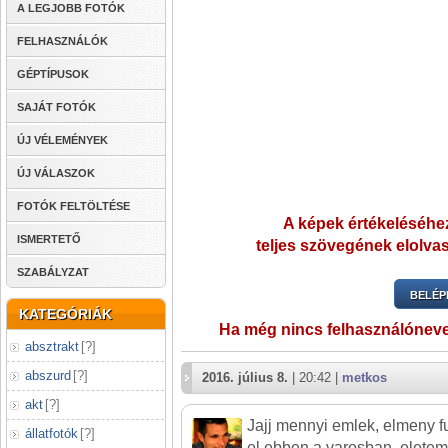
A LEGJOBB FOTÓK
FELHASZNÁLÓK
GÉPTÍPUSOK
SAJÁT FOTÓK
ÚJ VÉLEMÉNYEK
ÚJ VÁLASZOK
FOTÓK FELTÖLTÉSE
A képek értékeléséhez
ISMERTETŐ
teljes szövegének elolvas
SZABÁLYZAT
BELÉP
KATEGÓRIÁK
Ha még nincs felhasználónev
absztrakt
[
?
]
abszurd
[
?
]
2016. július 8.
| 20:42 |
metkos
akt
[
?
]
Jajj mennyi emlek, elmeny fu
állatfotók
[
?
]
el ebben a varosban, eletem