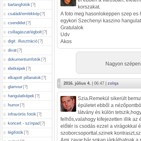
barlangfotók
[
?
]
korszakat.
A foto meg hasonlokeppen szep es 
családi/emlékkép
[
?
]
egykori Szechenyi kaszino hangulata
csendélet
[
?
]
Gratulalok
csillagászat/égbolt
[
?
]
Udv
digit. illusztráció
[
?
]
Akos
divat
[
?
]
dokumentumfotók
[
?
]
Nagyon szépen 
életképek
[
?
]
elkapott pillanatok
[
?
]
2016. július 4.
| 06:47 |
zolqa
glamour
[
?
]
hangulatképek
[
?
]
Szia.Remekül sikerült bemut
humor
[
?
]
épületet ebből a nézőpontb
látvány és külön tetszik,hogy
infravörös fotók
[
?
]
felhős,valahogy kifejezetten illik a
koncert - színpad
[
?
]
előtér is csodás ezzel a virágokkal 
légifotók
[
?
]
szoborcsoporttal,szinek kontraszt,s
Ami zavar,bár sokan járkálhatnak a