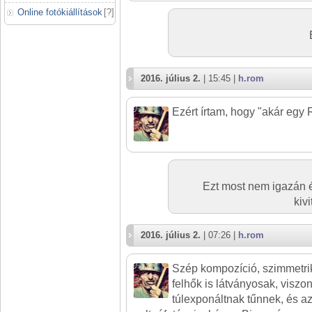
Online fotókiállítások
[
?
]
2016. július 2.
| 15:45 |
h.rom
Ezért írtam, hogy "akár egy 
Ezt most nem igazán 
kiv
2016. július 2.
| 07:26 |
h.rom
Szép kompozíció, szimmetriku
felhők is látványosak, viszo
túlexponáltnak tűnnek, és az