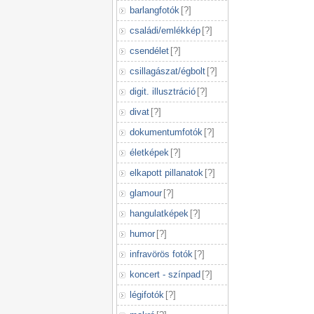
barlangfotók
[
?
]
családi/emlékkép
[
?
]
csendélet
[
?
]
csillagászat/égbolt
[
?
]
digit. illusztráció
[
?
]
divat
[
?
]
dokumentumfotók
[
?
]
életképek
[
?
]
elkapott pillanatok
[
?
]
glamour
[
?
]
hangulatképek
[
?
]
humor
[
?
]
infravörös fotók
[
?
]
koncert - színpad
[
?
]
légifotók
[
?
]