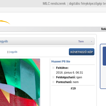
MILC rendszerek
digitális fényképezőgép t
fot
egyéb
Tern
-
|
|
egyéb
KÖVETKEZŐ KÉP
Huawei P8 lite
Feltöltve:
2016. június 6. 06:31
Feldolgozható:
igen
Pontozható:
nem
#19