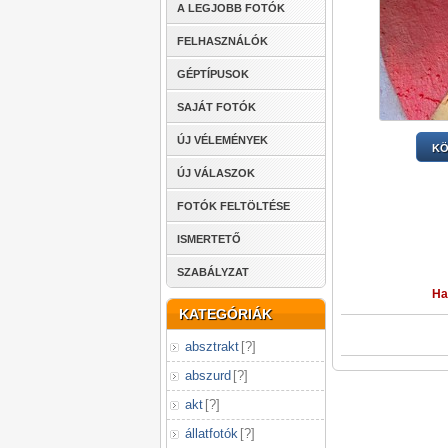
A LEGJOBB FOTÓK
FELHASZNÁLÓK
GÉPTÍPUSOK
SAJÁT FOTÓK
ÚJ VÉLEMÉNYEK
KÖ
ÚJ VÁLASZOK
FOTÓK FELTÖLTÉSE
ISMERTETŐ
SZABÁLYZAT
Ha
KATEGÓRIÁK
absztrakt
[
?
]
abszurd
[
?
]
akt
[
?
]
állatfotók
[
?
]