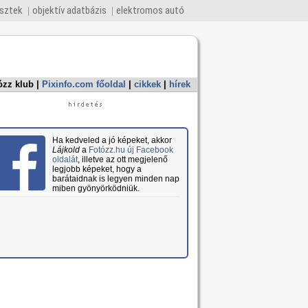
esztek
objektív adatbázis
elektromos autó
ózz klub
|
Pixinfo.com főoldal
|
cikkek
|
hírek
Ha kedveled a jó képeket, akkor
Lájkold
a
Fotózz.hu új Facebook
oldalát
, illetve az ott megjelenő
legjobb képeket, hogy a
barátaidnak is legyen minden nap
miben gyönyörködniük.