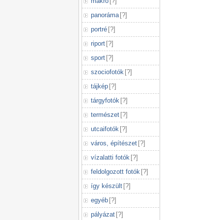
makró
[
?
]
panoráma
[
?
]
portré
[
?
]
riport
[
?
]
sport
[
?
]
szociofotók
[
?
]
tájkép
[
?
]
tárgyfotók
[
?
]
természet
[
?
]
utcaifotók
[
?
]
város, építészet
[
?
]
vízalatti fotók
[
?
]
feldolgozott fotók
[
?
]
így készült
[
?
]
egyéb
[
?
]
pályázat
[
?
]