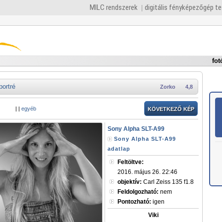
MILC rendszerek
digitális fényképezőgép t
fot
portré
Zorko
4,8
|
|
egyéb
KÖVETKEZŐ KÉP
Sony Alpha SLT-A99
Sony Alpha SLT-A99
adatlap
Feltöltve:
2016. május 26. 22:46
objektív:
Carl Zeiss 135 f1.8
Feldolgozható:
nem
Pontozható:
igen
Viki