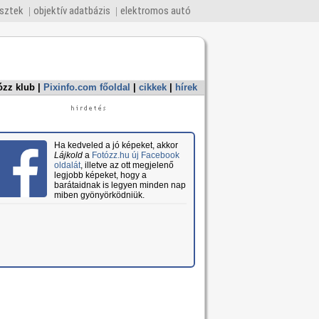
esztek
objektív adatbázis
elektromos autó
ózz klub
|
Pixinfo.com főoldal
|
cikkek
|
hírek
Ha kedveled a jó képeket, akkor
Lájkold
a
Fotózz.hu új Facebook
oldalát
, illetve az ott megjelenő
legjobb képeket, hogy a
barátaidnak is legyen minden nap
miben gyönyörködniük.