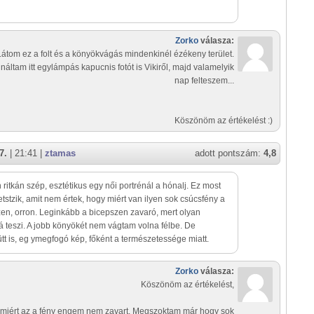
Zorko
válasza:
Látom ez a folt és a könyökvágás mindenkinél ézékeny terület.
náltam itt egylámpás kapucnis fotót is Vikiről, majd valamelyik
nap felteszem...
Köszönöm az értékelést :)
7.
| 21:41 |
ztamas
adott pontszám:
4,8
ritkán szép, esztétikus egy női portrénál a hónalj. Ez most
tetstzik, amit nem értek, hogy miért van ilyen sok csúcsfény a
en, orron. Leginkább a bicepszen zavaró, mert olyan
sá teszi. A jobb könyökét nem vágtam volna félbe. De
t is, eg ymegfogó kép, főként a természetessége miatt.
Zorko
válasza:
Köszönöm az értékelést,
miért az a fény engem nem zavart. Megszoktam már hogy sok