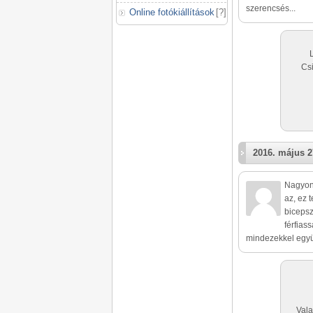
szerencsés...
Online fotókiállítások
[
?
]
Csi
2016. május 2
Nagyon 
az, ez 
bicepsz
férfias
mindezekkel együt
Vala