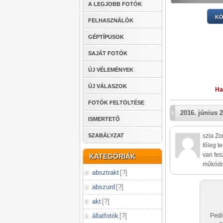
A LEGJOBB FOTÓK
KÖ
FELHASZNÁLÓK
GÉPTÍPUSOK
SAJÁT FOTÓK
ÚJ VÉLEMÉNYEK
ÚJ VÁLASZOK
Ha
FOTÓK FELTÖLTÉSE
2016. június 2
ISMERTETŐ
SZABÁLYZAT
szia Zo
főleg t
van fes
KATEGÓRIÁK
működn
absztrakt
[
?
]
abszurd
[
?
]
akt
[
?
]
állatfotók
[
?
]
Pedi