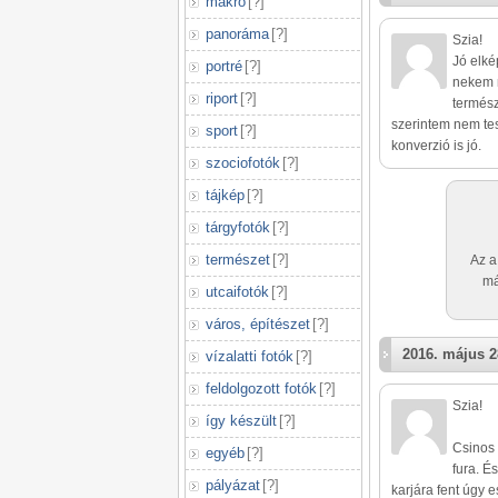
makró
[
?
]
panoráma
[
?
]
Szia!
Jó elké
portré
[
?
]
nekem n
riport
[
?
]
termész
szerintem nem tes
sport
[
?
]
konverzió is jó.
szociofotók
[
?
]
tájkép
[
?
]
tárgyfotók
[
?
]
természet
[
?
]
Az a
má
utcaifotók
[
?
]
város, építészet
[
?
]
2016. május 2
vízalatti fotók
[
?
]
feldolgozott fotók
[
?
]
Szia!
így készült
[
?
]
Csinos 
egyéb
[
?
]
fura. É
pályázat
[
?
]
karjára fent úgy 