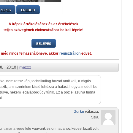
ZEPES
EREDETI
A képek értékeléséhez és az értékelések
teljes szövegének elolvasásához be kell lépnie!
BELÉPÉS
 még nincs felhasználóneve, akkor
regisztráljon
egyet.
0.
| 20:18 |
mazzz
rko, nem rossz kép, technikailag hozod amit kell, a vágás
etszik, ami szerintem kissé lehúzza a hatást, hogy a modell be
zülve, nekem legalábbik úgy tűnik. Ez a póz ellazulva tudna
i.
Zorko
válasza:
Szia,
g itt már a vége felé vagyunk és önmagához képest lazult volt.