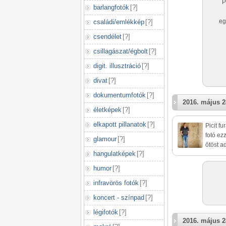
P
barlangfotók
[
?
]
eg
családi/emlékkép
[
?
]
csendélet
[
?
]
csillagászat/égbolt
[
?
]
digit. illusztráció
[
?
]
divat
[
?
]
dokumentumfotók
[
?
]
2016. május 2
életképek
[
?
]
elkapott pillanatok
[
?
]
Picit f
fotó ez
glamour
[
?
]
ötöst ad
hangulatképek
[
?
]
humor
[
?
]
infravörös fotók
[
?
]
koncert - színpad
[
?
]
légifotók
[
?
]
2016. május 2