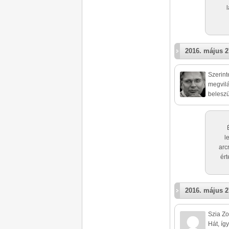
2016. május 2
Szerint
megvilá
beleszü
l
arc
ért
2016. május 2
Szia Zo
Hát, íg