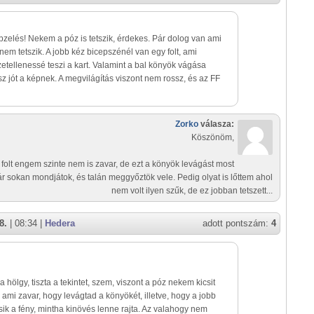
pzelés! Nekem a póz is tetszik, érdekes. Pár dolog van ami
em tetszik. A jobb kéz bicepszénél van egy folt, ami
etellenessé teszi a kart. Valamint a bal könyök vágása
z jót a képnek. A megvilágítás viszont nem rossz, és az FF
Zorko
válasza:
Köszönöm,
 folt engem szinte nem is zavar, de ezt a könyök levágást most
r sokan mondjátok, és talán meggyőztök vele. Pedig olyat is lőttem ahol
nem volt ilyen szűk, de ez jobban tetszett...
8.
| 08:34 |
Hedera
adott pontszám:
4
a hölgy, tiszta a tekintet, szem, viszont a póz nekem kicsit
s ami zavar, hogy levágtad a könyökét, illetve, hogy a jobb
esik a fény, mintha kinövés lenne rajta. Az valahogy nem