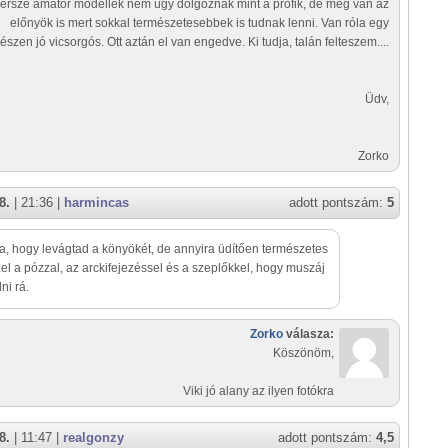
ersze amatőr modellek nem úgy dolgoznak mint a profik, de meg van az
előnyök is mert sokkal természetesebbek is tudnak lenni. Van róla egy
észen jó vicsorgós. Ott aztán el van engedve. Ki tudja, talán felteszem....
Üdv,
Zorko
8.
| 21:36 |
harmincas
adott pontszám:
5
ura, hogy levágtad a könyökét, de annyira üdítően természetes
zel a pózzal, az arckifejezéssel és a szeplőkkel, hogy muszáj
ni rá.
Zorko
válasza:
Köszönöm,
Viki jó alany az ilyen fotókra
8.
| 11:47 |
realgonzy
adott pontszám:
4,5