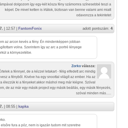
lámpával dolgozom így egy-két kósza fény számomra színesebbé teszi a
képet. De mivel ketten is írtátok, biztosan van benne valami ami miatt
odavonzza a tekintetet
7.
| 12:57 |
FantomFonix
adott pontszám:
4
em az arcon kevés a fény. Én mindenképpen jobban
gítottam volna. Szerintem így az arc a portré lényege
rkül a környezetébe.
Zorko
válasza:
Értelek a fénnyel, de a kézzel letakart - félig elfedett arc mindig
evesz a fényből. Kivéve ha egy snoottal világít az ember. Ha az
ra élezzük ki a fényeket akkor máshol meg már kiégne. Szóval
em, de az már egy másik project egy másik beállás, egy másik fényezés,
szóval minden más......
7.
| 08:55 |
kapka
rko.
y elsőre fura a póz, nem is igazán tudom mit szeretne