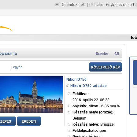
MILC rendszerek
digitális fényképezőgép t
fot
panoráma
Espíritu
4,5
|
|
egyéb
KÖVETKEZŐ KÉP
Nikon D750
Nikon D750 adatlap
Feltöltve:
2016. április 22. 08:33
objektív:
Nikon 16-35 mm f4
Készítés helye (ország):
Belgium
ZEPES
EREDETI
Készítés helye:
Brüsszel
Feldolgozható:
igen
Pontozható:
igen