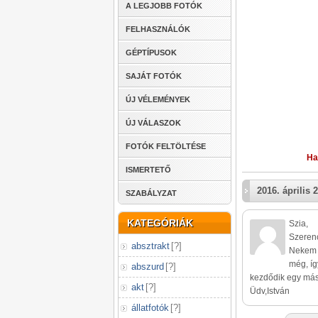
A LEGJOBB FOTÓK
FELHASZNÁLÓK
GÉPTÍPUSOK
SAJÁT FOTÓK
ÚJ VÉLEMÉNYEK
ÚJ VÁLASZOK
FOTÓK FELTÖLTÉSE
Ha
ISMERTETŐ
2016. április 2
SZABÁLYZAT
KATEGÓRIÁK
Szia,
Szerenc
absztrakt
[
?
]
Nekem a
még, íg
abszurd
[
?
]
kezdődik egy más
akt
[
?
]
Üdv,István
állatfotók
[
?
]