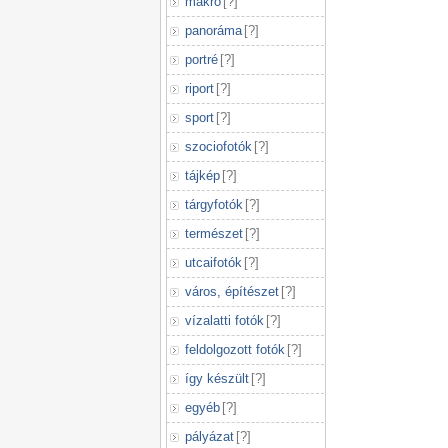
makró
[
?
]
panoráma
[
?
]
portré
[
?
]
riport
[
?
]
sport
[
?
]
szociofotók
[
?
]
tájkép
[
?
]
tárgyfotók
[
?
]
természet
[
?
]
utcaifotók
[
?
]
város, építészet
[
?
]
vízalatti fotók
[
?
]
feldolgozott fotók
[
?
]
így készült
[
?
]
egyéb
[
?
]
pályázat
[
?
]