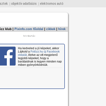
esztek
objektív adatbázis
elektromos autó
ózz klub
|
Pixinfo.com főoldal
|
cikkek
|
hírek
Ha kedveled a jó képeket, akkor
Lájkold
a
Fotózz.hu új Facebook
oldalát
, illetve az ott megjelenő
legjobb képeket, hogy a
barátaidnak is legyen minden nap
miben gyönyörködniük.