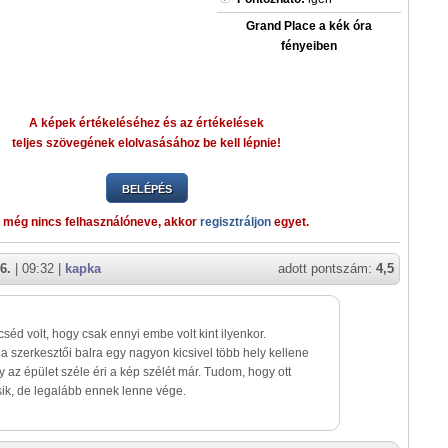
Grand Place a kék óra
fényeiben
A képek értékeléséhez és az értékelések
teljes szövegének elolvasásához be kell lépnie!
BELÉPÉS
 még nincs felhasználóneve, akkor
regisztráljon
egyet.
6.
| 09:32 |
kapka
adott pontszám:
4,5
séd volt, hogy csak ennyi embe volt kint ilyenkor.
 szerkesztői balra egy nagyon kicsivel több hely kellene
y az épület széle éri a kép szélét már. Tudom, hogy ott
ik, de legalább ennek lenne vége.