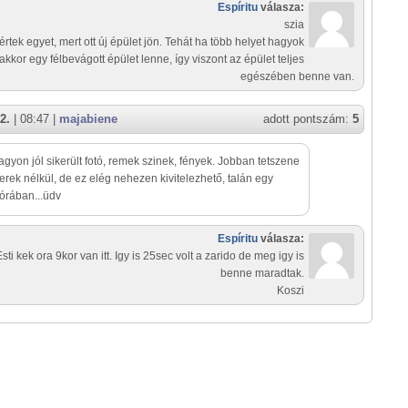
Espíritu
válasza:
szia
rtek egyet, mert ott új épület jön. Tehát ha több helyet hagyok
 akkor egy félbevágott épület lenne, így viszont az épület teljes
egészében benne van.
2.
| 08:47 |
majabiene
adott pontszám:
5
agyon jól sikerült fotó, remek szinek, fények. Jobban tetszene
rek nélkül, de ez elég nehezen kivitelezhető, talán egy
 órában...üdv
Espíritu
válasza:
Esti kek ora 9kor van itt. Igy is 25sec volt a zarido de meg igy is
benne maradtak.
Koszi