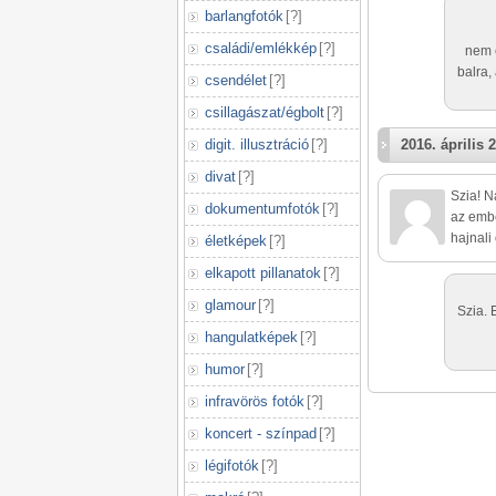
barlangfotók
[
?
]
családi/emlékkép
[
?
]
nem é
balra,
csendélet
[
?
]
csillagászat/égbolt
[
?
]
digit. illusztráció
[
?
]
2016. április 2
divat
[
?
]
Szia! N
dokumentumfotók
[
?
]
az embe
hajnali
életképek
[
?
]
elkapott pillanatok
[
?
]
glamour
[
?
]
Szia. 
hangulatképek
[
?
]
humor
[
?
]
infravörös fotók
[
?
]
koncert - színpad
[
?
]
légifotók
[
?
]