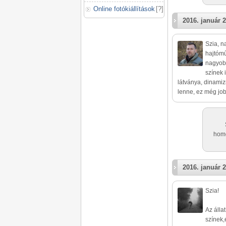
Online fotókiállítások
[
?
]
2016. január 2
Szia, n
hajtómű
nagyobb
színek 
látványa, dinamiz
lenne, ez még jo
homo
2016. január 2
Szia!
Az álla
színek,