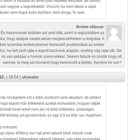
 látom a hibáikat és lehet jobb képeket készítek, de tudom,
ze vagyok a legjobbaktól. Viszont, ha nem látom a saját
ztosan nem fogok tudni fejlődni, mint ahogy Te sem.
Brehm
válasza:
 Én hasznosnak találtam azt amit írtál, azért is regisztráltam az
lra, hogy találjak valakit akivel megbeszélhetem a dolgokat. A
fotó technikai kivitelezésével felmerülő problémákat az ember
rzi, ha kell javít rajta a kapott tanácsok alapján, esetleg vág rajta stb. De
mi van például a homok szemcsékkel. Nekem tetszik és örülök hogy ott
vannak, te meg azt mondod hogy belerondít a képbe. Ilyenkor mi van?
12.
| 19:54 |
skywater
óta nézegetem ezt a fotót, pontozni nem akartam, de amikor
 hogy kapott már értékelést azokat elolvastam, hogyan látják
Emiatt mivel lehet nem jön rá több értékelés, szükséges
előtt tényleg azt gondolnánk, ez egy 4,9-es fotó. (az majdnem
 erényeit:
 egy olyan élőlény van rajt amit rajtunk kívül mások csak
y izgalmas pillanatban sikerült elkapni, van rajta viszonylag