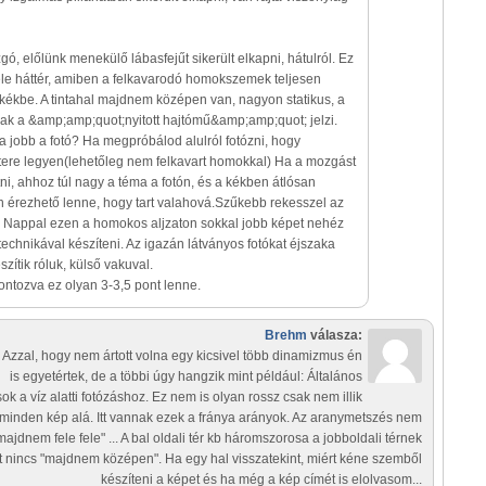
gó, előlünk menekülő lábasfejűt sikerült elkapni, hátulról. Ez
ele háttér, amiben a felkavarodó homokszemek teljesen
kékbe. A tintahal majdnem középen van, nagyon statikus, a
sak a &amp;amp;quot;nyitott hajtómű&amp;amp;quot; jelzi.
na jobb a fotó? Ha megpróbálod alulról fotózni, hogy
ere legyen(lehetőleg nem felkavart homokkal) Ha a mozgást
ni, ahhoz túl nagy a téma a fotón, és a kékben átlósan
n érezhető lenne, hogy tart valahová.Szűkebb rekesszel az
. Nappal ezen a homokos aljzaton sokkal jobb képet nehéz
 technikával készíteni. Az igazán látványos fotókat éjszaka
szítik róluk, külső vakuval.
ontozva ez olyan 3-3,5 pont lenne.
Brehm
válasza:
! Azzal, hogy nem ártott volna egy kicsivel több dinamizmus én
is egyetértek, de a többi úgy hangzik mint például: Általános
ok a víz alatti fotózáshoz. Ez nem is olyan rossz csak nem illik
minden kép alá. Itt vannak ezek a fránya arányok. Az aranymetszés nem
majdnem fele fele" ... A bal oldali tér kb háromszorosa a jobboldali térnek
t nincs "majdnem középen". Ha egy hal visszatekint, miért kéne szemből
készíteni a képet és ha még a kép címét is elolvasom...