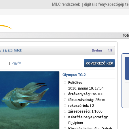
MILC rendszerek
digitális fényképezőgép t
fot
vízalatti fotók
Brehm
4,9
|
|
egyéb
KÖVETKEZŐ KÉP
Olympus TG-2
Feltöltve:
2016. január 19. 17:54
érzékenység:
iso-100
fókusztávolság:
25mm
rekeszérték:
f-2
zársebesség:
1/1600
Készítés helye (ország):
Egyiptom
Készítés helye:
Abu Dabab