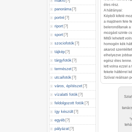
makró
[
?
]
éles rész.
panoráma
[
?
]
A hátrányai:
Képből kifelé moz
portré
[
?
]
a majdnem fele f
riport
[
?
]
belerondítanak a 
mozgást szinte c
sport
[
?
]
Mitől lehetett vol
szociofotók
[
?
]
homogén kék hátt
akarod szemléltet
tájkép
[
?
]
elhelyezve jobba
tárgyfotók
[
?
]
egész éles lenne
lett volna ezzel a
természet
[
?
]
fekete háttérrel ké
utcaifotók
[
?
]
Szóval reálisan p
város, építészet
[
?
]
vízalatti fotók
[
?
]
Szia
feldolgozott fotók
[
?
]
tanács
így készült
[
?
]
"
egyéb
[
?
]
tehá
pályázat
[
?
]