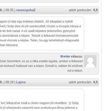
0.
| 09:35 |
ravaszguba2
adott pontszám:
4,9
agyon jó kép egy érdekes állatról. Jól elkaptad a nyitott
vet:) Szép éles és jól szerkesztett, hiszen a mozgás iránya a
 tér felé halad. A víz alatti képekre jellemzően gyönyörű
is dominálnak a képen. Tetszik a felkavart homokszemcsék
must visznek a képbe. Talán, ha egy lehelletnyit világosabb
bban látszana.
Brehm
válasza:
Szia! Szerintem, ez az a ritka esetek egyike, amikor a felkavart
k kedvező hatással van a képre. Emiatt is, raktam fel elsőnek
ezt a képet.
0.
| 09:19 |
Lajmo
adott pontszám:
4,5
t 'arc' kifejezése miatt a címen nagyon jót nevettem. :)) Szép
és jó elhelyezés valamint nem szokványos téma jellemzi a