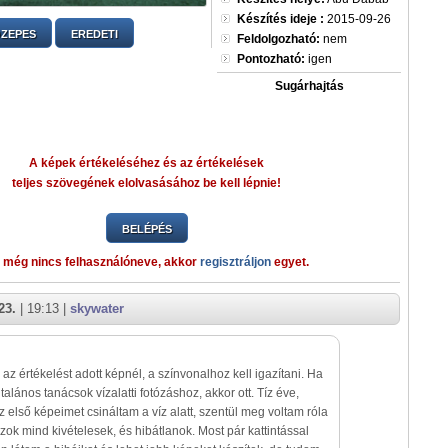
Készítés ideje :
2015-09-26
ZEPES
EREDETI
Feldolgozható:
nem
Pontozható:
igen
Sugárhajtás
A képek értékeléséhez és az értékelések
teljes szövegének elolvasásához be kell lépnie!
BELÉPÉS
 még nincs felhasználóneve, akkor
regisztráljon
egyet.
23.
| 19:13 |
skywater
 az értékelést adott képnél, a színvonalhoz kell igazítani. Ha
ltalános tanácsok vízalatti fotózáshoz, akkor ott. Tíz éve,
z első képeimet csináltam a víz alatt, szentül meg voltam róla
ok mind kivételesek, és hibátlanok. Most pár kattintással