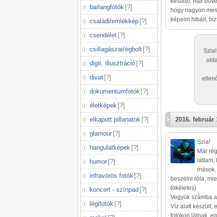
később, már bőven
barlangfotók
[
?
]
hogy nagyon mess
képeim hibáit, bi
családi/emlékkép
[
?
]
csendélet
[
?
]
csillagászat/égbolt
[
?
]
Szia!
olda
digit. illusztráció
[
?
]
divat
[
?
]
ellenő
dokumentumfotók
[
?
]
életképek
[
?
]
elkapott pillanatok
[
?
]
2016. február 
glamour
[
?
]
Szia!
hangulatképek
[
?
]
Már rég
láttam,
humor
[
?
]
mások. 
infravörös fotók
[
?
]
beszélni róla, mi
tökéletes)
koncert - színpad
[
?
]
Vegyük számba az
légifotók
[
?
]
Víz alatt készült,
fotókon látnak, eg