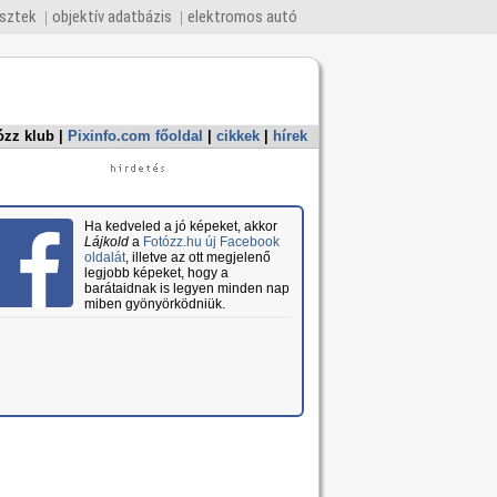
esztek
objektív adatbázis
elektromos autó
ózz klub
|
Pixinfo.com főoldal
|
cikkek
|
hírek
Ha kedveled a jó képeket, akkor
Lájkold
a
Fotózz.hu új Facebook
oldalát
, illetve az ott megjelenő
legjobb képeket, hogy a
barátaidnak is legyen minden nap
miben gyönyörködniük.