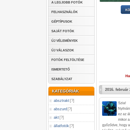
A LEGJOBB FOTÓK
KÖ
FELHASZNÁLÓK
GÉPTÍPUSOK
SAJÁT FOTÓK
ÚJ VÉLEMÉNYEK
ÚJ VÁLASZOK
FOTÓK FELTÖLTÉSE
ISMERTETŐ
Ha
SZABÁLYZAT
2016. február 
KATEGÓRIÁK
absztrakt
[
?
]
Szia!
Nyilván
abszurd
[
?
]
ez az á
akt
[
?
]
mikor a
győződve, hogy az
állatfotók
[
?
]