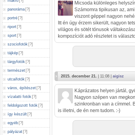
makró
[
?
]
Micsoda különleges helyszí
panoráma
[
?
]
Számomra tipikusan az, ami
viszont géppel nagyon nehé
portré
[
?
]
Itt én úgy érzem sikerült, nagyon tet
riport
[
?
]
világos és sötét tónusok váltakozása,
sport
[
?
]
kompozíciót adó részletet is választo
szociofotók
[
?
]
tájkép
[
?
]
tárgyfotók
[
?
]
természet
[
?
]
2015. december 21.
| 11:08 |
aigisz
utcaifotók
[
?
]
város, építészet
[
?
]
Káprázatos helyen jártál, gyö
vízalatti fotók
[
?
]
Nagyon szépen van megkom
szinkronban van a címmel. Bi
feldolgozott fotók
[
?
]
is illetni, de én nem tudom. :-)
így készült
[
?
]
egyéb
[
?
]
pályázat
[
?
]