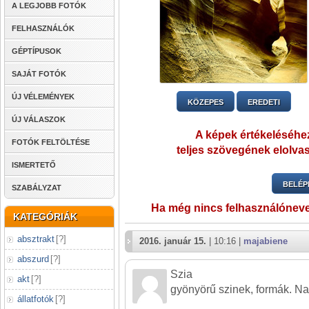
A LEGJOBB FOTÓK
FELHASZNÁLÓK
GÉPTÍPUSOK
SAJÁT FOTÓK
ÚJ VÉLEMÉNYEK
KÖZEPES
EREDETI
ÚJ VÁLASZOK
A képek értékeléséhez
FOTÓK FELTÖLTÉSE
teljes szövegének elolvas
ISMERTETŐ
BELÉP
SZABÁLYZAT
Ha még nincs felhasználónev
KATEGÓRIÁK
absztrakt
[
?
]
2016. január 15.
| 10:16 |
majabiene
abszurd
[
?
]
Szia
akt
[
?
]
gyönyörű szinek, formák. Na
állatfotók
[
?
]