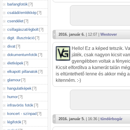
barlangfotók
[
?
]
családi/emlékkép
[
?
]
csendélet
[
?
]
csillagászat/égbolt
[
?
]
2016. január 6.
| 12:07 |
Westover
digit. illusztráció
[
?
]
divat
[
?
]
Hello! Ez a képed tetszik. V
játék, csak nagyon kicsit van
dokumentumfotók
[
?
]
gyengébben voltak a fényeid
életképek
[
?
]
Kicsit elfordítva a kamerát talán még
elkapott pillanatok
[
?
]
is eltüntethető lenne és akkor még a
glamour
[
?
]
kitenném. :-)
hangulatképek
[
?
]
humor
[
?
]
infravörös fotók
[
?
]
koncert - színpad
[
?
]
2016. január 5.
| 16:36 |
tündérbogár
légifotók
[
?
]