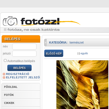
BELÉPÉS
természet
KATEGÓRIA:
név
jelszó
|
|
egyéb
ELŐZŐ KÉP
Automatikus belépés
REGISZTRÁCIÓ
ELFELEJTETT JELSZÓ
FŐOLDAL
FOTÓK
CIKKEK