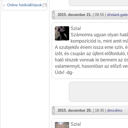
Online fotókiállítások
[
?
]
2015. december 21.
| 09:55 |
distant.gate
Szia!
Számomra ugyan olyan hatá
kompozíciód is, mint amit m
A szubjektív énem issza eme szín, é
ízét, és csupán az újfent előforduló,
ható részek vonnak le bennem az ö
valamennyit, hasonlóan az előző ve
Üdv! -dg-
2015. december 20.
| 18:45 |
dmcdmc
Szia!