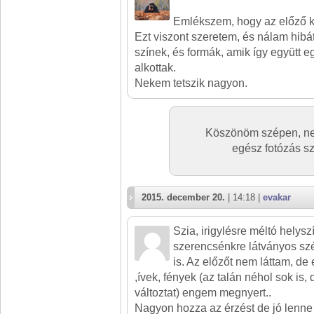
Emlékszem, hogy az előző k
Ezt viszont szeretem, és nálam hibát
színek, és formák, amik így együtt e
alkottak.
Nekem tetszik nagyon.
Köszönöm szépen, nem
egész fotózás s
2015. december 20.
| 14:18 |
evakar
Szia, irigylésre méltó helysz
szerencsénkre látványos szé
is. Az előzőt nem láttam, de
,ívek, fények (az talán néhol sok is
változtat) engem megnyert..
Nagyon hozza az érzést de jó lenne o