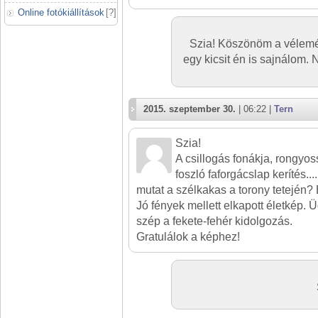
Online fotókiállítások
[
?
]
Szia! Köszönöm a vélemé
egy kicsit én is sajnálom. 
2015. szeptember 30.
| 06:22 |
Tern
Szia!
A csillogás fonákja, rongyo
foszló faforgácslap kerítés....
mutat a szélkakas a torony tetején?
Jó fények mellett elkapott életkép.
szép a fekete-fehér kidolgozás.
Gratulálok a képhez!