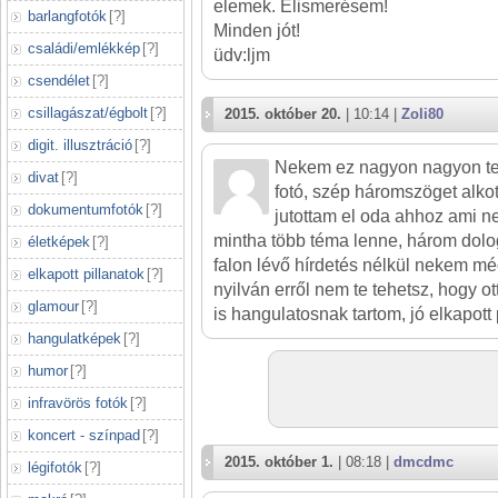
elemek. Elismerésem!
barlangfotók
[
?
]
Minden jót!
családi/emlékkép
[
?
]
üdv:ljm
csendélet
[
?
]
csillagászat/égbolt
[
?
]
2015. október 20.
| 10:14 |
Zoli80
digit. illusztráció
[
?
]
Nekem ez nagyon nagyon tet
divat
[
?
]
fotó, szép háromszöget alkot
dokumentumfotók
[
?
]
jutottam el oda ahhoz ami n
mintha több téma lenne, három dolog
életképek
[
?
]
falon lévő hírdetés nélkül nekem mé
elkapott pillanatok
[
?
]
nyilván erről nem te tehetsz, hogy ott
glamour
[
?
]
is hangulatosnak tartom, jó elkapott 
hangulatképek
[
?
]
humor
[
?
]
infravörös fotók
[
?
]
koncert - színpad
[
?
]
2015. október 1.
| 08:18 |
dmcdmc
légifotók
[
?
]