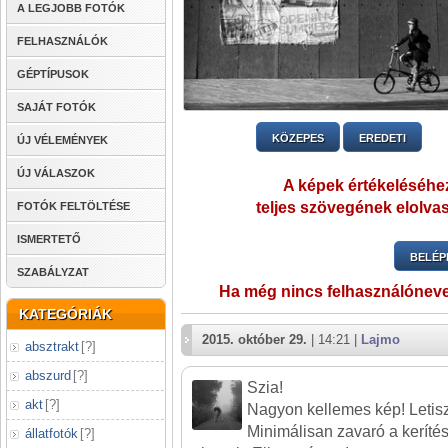
A LEGJOBB FOTÓK
FELHASZNÁLÓK
GÉPTÍPUSOK
SAJÁT FOTÓK
KÖZEPES
EREDETI
ÚJ VÉLEMÉNYEK
ÚJ VÁLASZOK
A képek értékeléséhez
teljes szövegének elolvas
FOTÓK FELTÖLTÉSE
ISMERTETŐ
BELÉP
SZABÁLYZAT
Ha még nincs felhasználónev
KATEGÓRIÁK
2015. október 29.
| 14:21 |
Lajmo
absztrakt
[
?
]
abszurd
[
?
]
Szia!
akt
[
?
]
Nagyon kellemes kép! Letisztu
Minimálisan zavaró a kerítés 
állatfotók
[
?
]