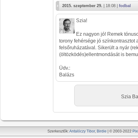
2015. szeptember 29.
| 18:08 |
fodbal
Szia!
Ez nagyon jó! Remek tónuso
torony fehérsége jó színkontrasztot 
felsőruházatával. Sikerült a nyár (r
(öltözködés)ellentmondását is bemu
Üdv.:
Balázs
Szia B
Szerkesztők:
Antalóczy Tibor
,
Birdie
| © 2003-2022
Pix