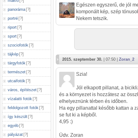
makró
[
?
]
Egészen egyszerű, de jól megl
panoráma
[
?
]
komponált kép, szép tónuso
Nekem tetszik.
portré
[
?
]
riport
[
?
]
sport
[
?
]
szociofotók
[
?
]
tájkép
[
?
]
2015. szeptember 30.
| 07:50 |
Zoran_2
tárgyfotók
[
?
]
természet
[
?
]
Szia!
utcaifotók
[
?
]
Jól elkapott pillanat, a bicik
város, építészet
[
?
]
és a környezet is hozzátesz az össz
vízalatti fotók
[
?
]
elhelyeznünk térben és időben.
feldolgozott fotók
[
?
]
Ha egy pillanattal később kattan a z
se fut ki a képből.
így készült
[
?
]
4,95 :)
egyéb
[
?
]
pályázat
[
?
]
Üdv. Zoran