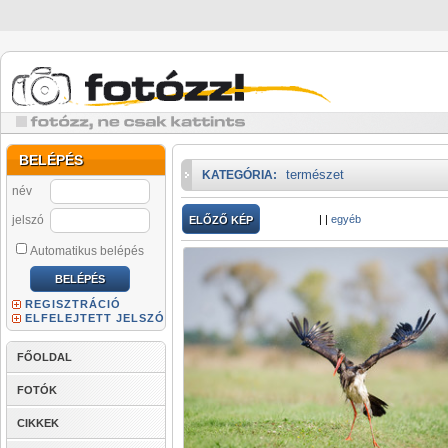
BELÉPÉS
természet
KATEGÓRIA:
név
jelszó
|
|
egyéb
ELŐZŐ KÉP
Automatikus belépés
REGISZTRÁCIÓ
ELFELEJTETT JELSZÓ
FŐOLDAL
FOTÓK
CIKKEK