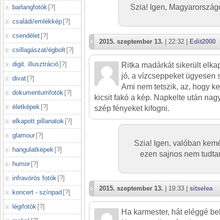
Szia! Igen, Magyarország
barlangfotók
[
?
]
családi/emlékkép
[
?
]
csendélet
[
?
]
2015. szeptember 13.
| 22:32 |
Edit2000
csillagászat/égbolt
[
?
]
digit. illusztráció
[
?
]
Ritka madárkát sikerült elk
jó, a vízcseppeket ügyesen s
divat
[
?
]
Ami nem tetszik, az, hogy k
dokumentumfotók
[
?
]
kicsit fakó a kép. Napkelte után nag
életképek
[
?
]
szép fényeket kifogni.
elkapott pillanatok
[
?
]
glamour
[
?
]
Szia! Igen, valóban kemé
hangulatképek
[
?
]
ezen sajnos nem tudta
humor
[
?
]
infravörös fotók
[
?
]
2015. szeptember 13.
| 19:33 |
sitselea
koncert - színpad
[
?
]
légifotók
[
?
]
Ha karmester, hát eléggé be