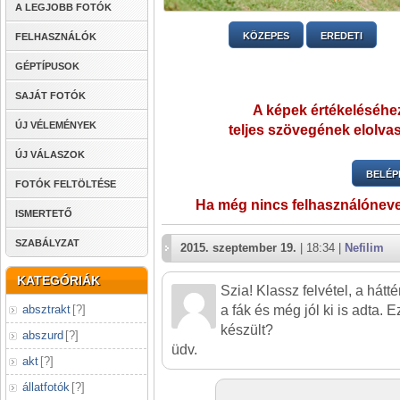
A LEGJOBB FOTÓK
KÖZEPES
EREDETI
FELHASZNÁLÓK
GÉPTÍPUSOK
SAJÁT FOTÓK
A képek értékeléséhez
ÚJ VÉLEMÉNYEK
teljes szövegének elolvas
ÚJ VÁLASZOK
BELÉP
FOTÓK FELTÖLTÉSE
Ha még nincs felhasználónev
ISMERTETŐ
SZABÁLYZAT
2015. szeptember 19.
| 18:34 |
Nefilim
KATEGÓRIÁK
Szia! Klassz felvétel, a hát
absztrakt
[
?
]
a fák és még jól ki is adta.
készült?
abszurd
[
?
]
üdv.
akt
[
?
]
állatfotók
[
?
]