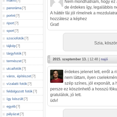
makró
[
?
]
Nem mondhatnám, hogy ez a
de érdekes így, legalábbis 
panoráma
[
?
]
A háttér fái jól rímelnek a mozdulatr
portré
[
?
]
hozzátesz a képhez
riport
[
?
]
Grat!
sport
[
?
]
szociofotók
[
?
]
Szia, köszön
tájkép
[
?
]
tárgyfotók
[
?
]
2015. szeptember 13.
| 12:48 |
najó
természet
[
?
]
utcaifotók
[
?
]
érdekes jelenet lett, erről a 
város, építészet
[
?
]
nem láttam, ilyen cselekmén
szép színes, jól exponált, a 
vízalatti fotók
[
?
]
persze ez köszönhető a hosszú fóku
feldolgozott fotók
[
?
]
gratulálok, jó lett.
így készült
[
?
]
üdv!
egyéb
[
?
]
pályázat
[
?
]