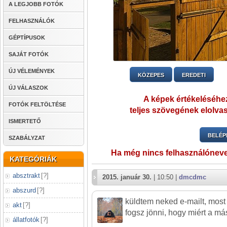
A LEGJOBB FOTÓK
FELHASZNÁLÓK
GÉPTÍPUSOK
SAJÁT FOTÓK
ÚJ VÉLEMÉNYEK
KÖZEPES
EREDETI
ÚJ VÁLASZOK
A képek értékeléséhez
FOTÓK FELTÖLTÉSE
teljes szövegének elolvas
ISMERTETŐ
BELÉP
SZABÁLYZAT
Ha még nincs felhasználónev
KATEGÓRIÁK
absztrakt
[
?
]
2015. január 30.
| 10:50 |
dmcdmc
abszurd
[
?
]
küldtem neked e-mailt, most 
akt
[
?
]
fogsz jönni, hogy miért a má
állatfotók
[
?
]