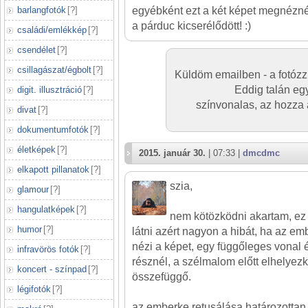
barlangfotók
[
?
]
egyébként ezt a két képet megnézn
a párduc kicserélődött! :)
családi/emlékkép
[
?
]
csendélet
[
?
]
csillagászat/égbolt
[
?
]
Küldöm emailben - a fotózz
Eddig talán eg
digit. illusztráció
[
?
]
színvonalas, az hozza a
divat
[
?
]
dokumentumfotók
[
?
]
életképek
[
?
]
2015. január 30.
| 07:33 |
dmcdmc
elkapott pillanatok
[
?
]
szia,
glamour
[
?
]
hangulatképek
[
?
]
nem kötözködni akartam, ez
humor
[
?
]
látni azért nagyon a hibát, ha az em
nézi a képet, egy függőleges vonal 
infravörös fotók
[
?
]
résznél, a szélmalom előtt elhelyezk
koncert - színpad
[
?
]
összefüggő.
légifotók
[
?
]
az emberke retusálása határozottan 