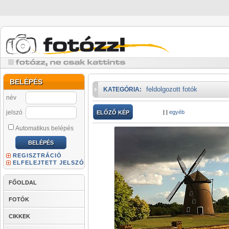
BELÉPÉS
feldolgozott fotók
KATEGÓRIA:
név
jelszó
|
|
egyéb
ELŐZŐ KÉP
Automatikus belépés
REGISZTRÁCIÓ
ELFELEJTETT JELSZÓ
FŐOLDAL
FOTÓK
CIKKEK