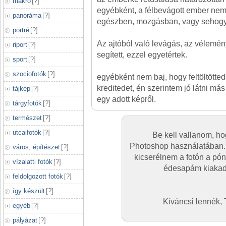
makró
[
?
]
egyébként, a félbevágott ember nem 
panoráma
[
?
]
egészben, mozgásban, vagy sehogy. 
portré
[
?
]
Az ajtóból való levágás, az vélemé
riport
[
?
]
segített, ezzel egyetértek.
sport
[
?
]
szociofotók
[
?
]
egyébként nem baj, hogy feltöltötted
kreditedet, én szerintem jó látni más
tájkép
[
?
]
egy adott képről.
tárgyfotók
[
?
]
természet
[
?
]
utcaifotók
[
?
]
Be kell vallanom, ho
Photoshop használatában. (
város, építészet
[
?
]
kicserélnem a fotón a póni
vízalatti fotók
[
?
]
édesapám kiakad
feldolgozott fotók
[
?
]
így készült
[
?
]
Kíváncsi lennék, 
egyéb
[
?
]
pályázat
[
?
]