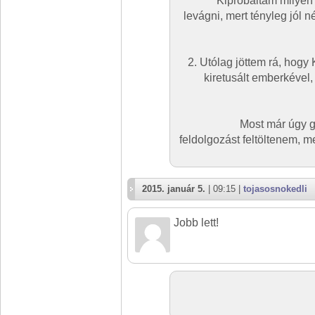
Kipróbáltam milyen
levágni, mert tényleg jól né
2. Utólag jöttem rá, hogy 
kiretusált emberkével, 
Most már úgy g
feldolgozást feltöltenem, 
2015. január 5.
| 09:15 |
tojasosnokedli
Jobb lett!