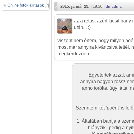
Online fotókiállítások
[
?
]
2015. január 29.
| 19:36 |
dmcdmc
az a retus, azért kicsit hagy
után... :)
viszont nem értem, hogy milyen poént
most már annyira kíváncsivá tettél,
megkérdeznem.
Egyetértek azzal, amit
annyira nagyon rossz nem
anno törölte, úgy látta, 
Szerintem két 'poént' is lelő
1. Általában bántja a szeme
hiányzik', pedig a nyi