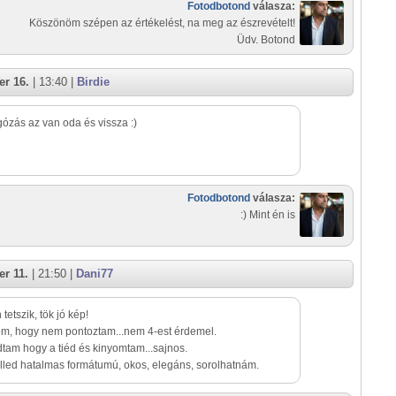
Fotodbotond
válasza:
Köszönöm szépen az értékelést, na meg az észrevételt!
Üdv. Botond
r 16.
| 13:40 |
Birdie
gózás az van oda és vissza :)
Fotodbotond
válasza:
:) Mint én is
r 11.
| 21:50 |
Dani77
tetszik, tök jó kép!
m, hogy nem pontoztam...nem 4-est érdemel.
dtam hogy a tiéd és kinyomtam...sajnos.
led hatalmas formátumú, okos, elegáns, sorolhatnám.