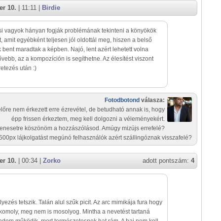
r 10.
| 11:11 |
Birdie
i vagyok hányan fogják problémának tekinteni a könyökök
, amit egyébként teljesen jól oldottál meg, hiszen a belső
k bent maradtak a képben. Najó, lent azért lehetett volna
bővebb, az a kompozíción is segíthetne. Az élesítést viszont
retezés után :)
Fotodbotond
válasza:
lőre nem érkezett erre ézrevétel, de betudható annak is, hogy
épp frissen érkeztem, meg kell dolgozni a véleményekért.
enesetre köszönöm a hozzászólásod. Amúgy mizújs errefelé?
500px lájkolgatást megúnó felhasználók azért szállingóznak visszafelé?
r 10.
| 00:34 |
Zorko
adott pontszám:
4
lyezés tetszik. Talán alul szűk picit. Az arc mimikája fura hogy
komoly, meg nem is mosolyog. Mintha a nevetést tartaná