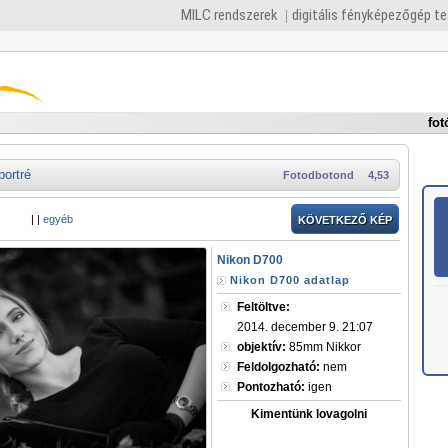
MILC rendszerek
digitális fényképezőgép t
fot
portré
Fotodbotond
4,53
|
|
egyéb
KÖVETKEZŐ KÉP
Nikon D700
Nikon D700 adatlap
Feltöltve:
2014. december 9. 21:07
objektív:
85mm Nikkor
Feldolgozható:
nem
Pontozható:
igen
Kimentünk lovagolni