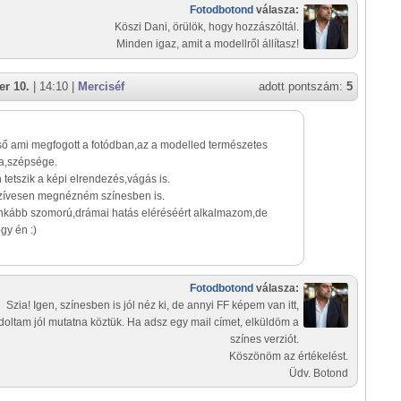
Fotodbotond
válasza:
Köszi Dani, örülök, hogy hozzászóltál.
Minden igaz, amit a modellről állítasz!
r 10.
| 14:10 |
Merciséf
adott pontszám:
5
ső ami megfogott a fotódban,az a modelled természetes
a,szépsége.
tetszik a képi elrendezés,vágás is.
zívesen megnézném színesben is.
 inkább szomorú,drámai hatás eléréséért alkalmazom,de
y én :)
Fotodbotond
válasza:
Szia! Igen, színesben is jól néz ki, de annyi FF képem van itt,
oltam jól mutatna köztük. Ha adsz egy mail címet, elküldöm a
színes verziót.
Köszönöm az értékelést.
Üdv. Botond