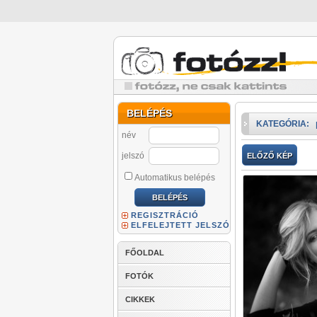
BELÉPÉS
KATEGÓRIA:
név
jelszó
ELŐZŐ KÉP
Automatikus belépés
REGISZTRÁCIÓ
ELFELEJTETT JELSZÓ
FŐOLDAL
FOTÓK
CIKKEK