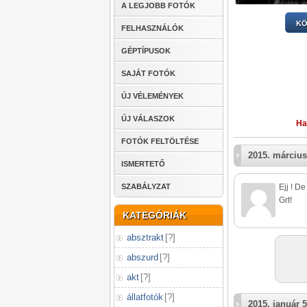
A LEGJOBB FOTÓK
KÖ
FELHASZNÁLÓK
GÉPTÍPUSOK
SAJÁT FOTÓK
ÚJ VÉLEMÉNYEK
ÚJ VÁLASZOK
Ha
FOTÓK FELTÖLTÉSE
2015. március
ISMERTETŐ
SZABÁLYZAT
Ejj ! De
Grt!
KATEGÓRIÁK
absztrakt
[
?
]
abszurd
[
?
]
akt
[
?
]
állatfotók
[
?
]
2015. január 5