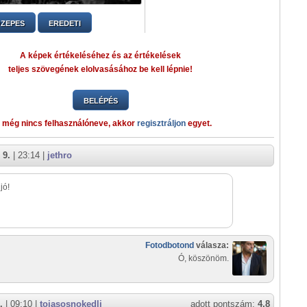
ZEPES
EREDETI
A képek értékeléséhez és az értékelések
teljes szövegének elolvasásához be kell lépnie!
BELÉPÉS
 még nincs felhasználóneve, akkor
regisztráljon
egyet.
 9.
| 23:14 |
jethro
 jó!
Fotodbotond
válasza:
Ó, köszönöm.
.
| 09:10 |
tojasosnokedli
adott pontszám:
4,8