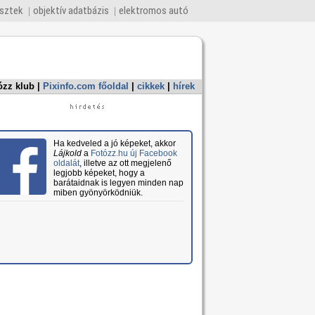
esztek
objektív adatbázis
elektromos autó
ózz klub
|
Pixinfo.com főoldal
|
cikkek
|
hírek
Ha kedveled a jó képeket, akkor
Lájkold
a
Fotózz.hu új Facebook
oldalát
, illetve az ott megjelenő
legjobb képeket, hogy a
barátaidnak is legyen minden nap
miben gyönyörködniük.