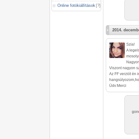
Online fotókiállítások
[
?
]
2014. decembe
Szia!
A legel
mosoly
Nagyon 
Viszont nagyon s
Az FF verziót én
hangsúlyozom,hog
Üdv:Merci
gond