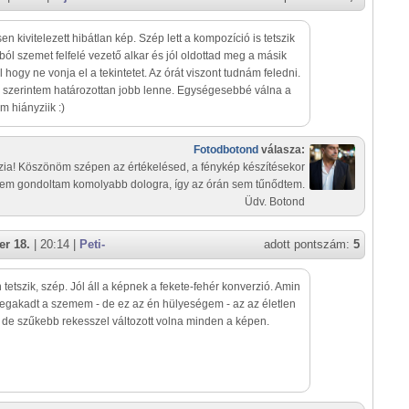
en kivitelezett hibátlan kép. Szép lett a kompozíció is tetszik
ból szemet felfelé vezető alkar és jól oldottad meg a másik
l hogy ne vonja el a tekintetet. Az órát viszont tudnám feledni.
 szerintem határozottan jobb lenne. Egységesebbé válna a
 hiányziik :)
Fotodbotond
válasza:
zia! Köszönöm szépen az értékelésed, a fénykép készítésekor
em gondoltam komolyabb dologra, így az órán sem tűnődtem.
Üdv. Botond
r 18.
| 20:14 |
Peti-
adott pontszám:
5
tetszik, szép. Jól áll a képnek a fekete-fehér konverzió. Amin
megakadt a szemem - de ez az én hülyeségem - az az életlen
 de szűkebb rekesszel változott volna minden a képen.