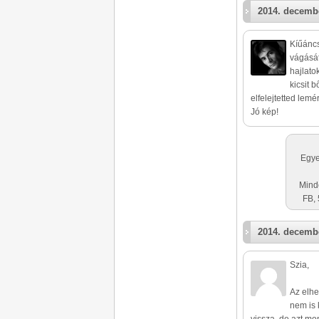
2014. decembe
Kíűáncs
vágását
hajlato
kicsit 
elfelejtetted lemé
Jó kép!
Egye
Mind
FB, 
2014. decembe
Szia,
Az elhe
nem is 