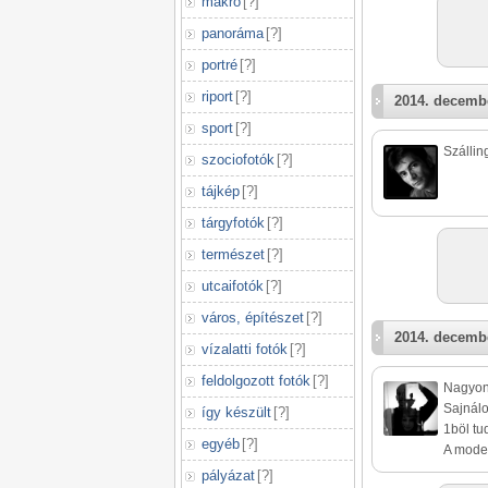
makró
[
?
]
panoráma
[
?
]
portré
[
?
]
riport
[
?
]
2014. decembe
sport
[
?
]
Szállin
szociofotók
[
?
]
tájkép
[
?
]
tárgyfotók
[
?
]
természet
[
?
]
utcaifotók
[
?
]
város, építészet
[
?
]
2014. decembe
vízalatti fotók
[
?
]
feldolgozott fotók
[
?
]
Nagyon 
Sajnálo
így készült
[
?
]
1böl tu
egyéb
[
?
]
A model
pályázat
[
?
]