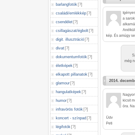
barlangfotók
[
?
]
Igényes
családi/emlékkép
[
?
]
a sarok
csendélet
[
?
]
alkarná
Anélkül
csillagászat/égbolt
[
?
]
kép. És amúgy sem
digit. illusztráció
[
?
]
divat
[
?
]
S
dokumentumfotók
[
?
]
még n
életképek
[
?
]
elkapott pillanatok
[
?
]
2014. decembe
glamour
[
?
]
hangulatképek
[
?
]
Nagyon 
humor
[
?
]
kicsit 
óra. Na
infravörös fotók
[
?
]
Üdv
koncert - színpad
[
?
]
Peti
légifotók
[
?
]