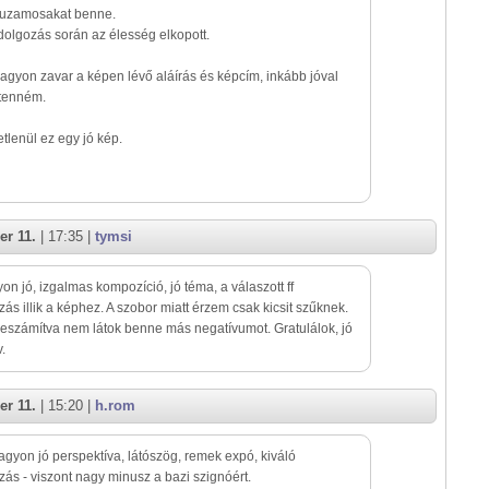
huzamosakat benne.
olgozás során az élesség elkopott.
gyon zavar a képen lévő aláírás és képcím, inkább jóval
tenném.
tlenül ez egy jó kép.
r 11.
| 17:35 |
tymsi
on jó, izgalmas kompozíció, jó téma, a válaszott ff
zás illik a képhez. A szobor miatt érzem csak kicsit szűknek.
leszámítva nem látok benne más negatívumot. Gratulálok, jó
v.
r 11.
| 15:20 |
h.rom
agyon jó perspektíva, látószög, remek expó, kiváló
zás - viszont nagy minusz a bazi szignóért.