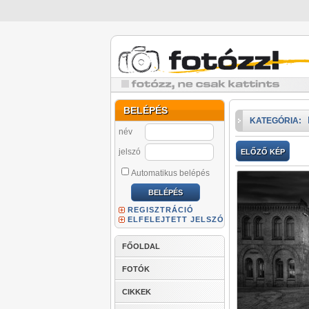
BELÉPÉS
KATEGÓRIA:
név
jelszó
ELŐZŐ KÉP
Automatikus belépés
REGISZTRÁCIÓ
ELFELEJTETT JELSZÓ
FŐOLDAL
FOTÓK
CIKKEK