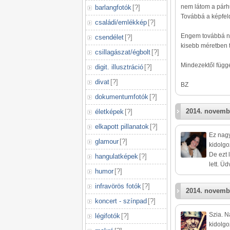
nem látom a pár
barlangfotók
[
?
]
Továbbá a képfeld
családi/emlékkép
[
?
]
Engem továbbá na
csendélet
[
?
]
kisebb méretben 
csillagászat/égbolt
[
?
]
Mindezektől függe
digit. illusztráció
[
?
]
divat
[
?
]
BZ
dokumentumfotók
[
?
]
2014. novembe
életképek
[
?
]
elkapott pillanatok
[
?
]
Ez nagy
glamour
[
?
]
kidolgo
De ezt 
hangulatképek
[
?
]
lett. Üd
humor
[
?
]
infravörös fotók
[
?
]
2014. novembe
koncert - színpad
[
?
]
Szia. N
légifotók
[
?
]
kidolgo