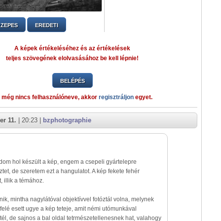
ZEPES
EREDETI
A képek értékeléséhez és az értékelések
teljes szövegének elolvasásához be kell lépnie!
BELÉPÉS
 még nincs felhasználóneve, akkor
regisztráljon
egyet.
r 11.
| 20:23 |
bzphotographie
om hol készült a kép, engem a csepeli gyártelepre
tet, de szeretem ezt a hangulatot. A kép fekete fehér
t, illik a témához.
k, mintha nagylátóval objektívvel fotóztál volna, melynek
elé esett ugye a kép teteje, amit némi utómunkával
ztél, de sajnos a bal oldal tetrmészetellenesnek hat, valahogy