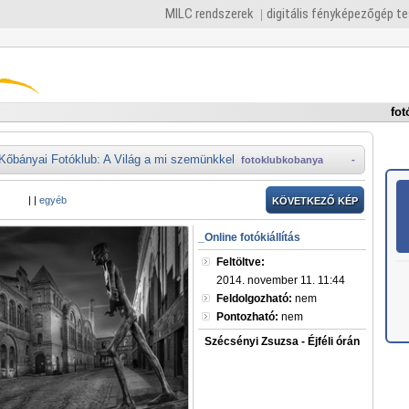
MILC rendszerek
digitális fényképezőgép t
fot
Kőbányai Fotóklub: A Világ a mi szemünkkel
fotoklubkobanya
-
|
|
egyéb
KÖVETKEZŐ KÉP
_Online fotókiállítás
Feltöltve:
2014. november 11. 11:44
Feldolgozható:
nem
Pontozható:
nem
Szécsényi Zsuzsa - Éjféli órán