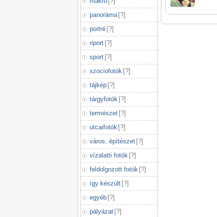
makró
[
?
]
panoráma
[
?
]
portré
[
?
]
riport
[
?
]
sport
[
?
]
szociofotók
[
?
]
tájkép
[
?
]
tárgyfotók
[
?
]
természet
[
?
]
utcaifotók
[
?
]
város, építészet
[
?
]
vízalatti fotók
[
?
]
feldolgozott fotók
[
?
]
így készült
[
?
]
egyéb
[
?
]
pályázat
[
?
]