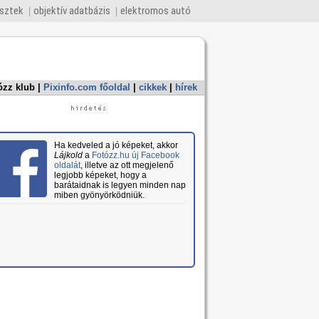
esztek
objektív adatbázis
elektromos autó
ózz klub
|
Pixinfo.com főoldal
|
cikkek
|
hírek
Ha kedveled a jó képeket, akkor
Lájkold
a
Fotózz.hu új Facebook
oldalát
, illetve az ott megjelenő
legjobb képeket, hogy a
barátaidnak is legyen minden nap
miben gyönyörködniük.