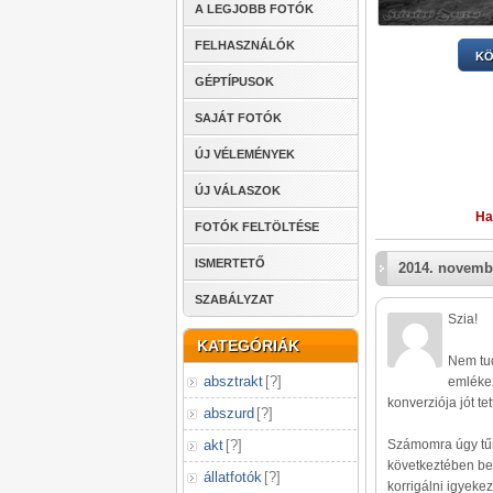
A LEGJOBB FOTÓK
FELHASZNÁLÓK
KÖ
GÉPTÍPUSOK
SAJÁT FOTÓK
ÚJ VÉLEMÉNYEK
ÚJ VÁLASZOK
Ha
FOTÓK FELTÖLTÉSE
ISMERTETŐ
2014. novembe
SZABÁLYZAT
Szia!
KATEGÓRIÁK
Nem tud
absztrakt
[
?
]
emlékez
konverziója jót tet
abszurd
[
?
]
Számomra úgy tűni
akt
[
?
]
következtében bef
állatfotók
[
?
]
korrigálni igyeke