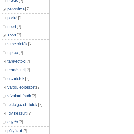
makró
[
?
]
panoráma
[
?
]
portré
[
?
]
riport
[
?
]
sport
[
?
]
szociofotók
[
?
]
tájkép
[
?
]
tárgyfotók
[
?
]
természet
[
?
]
utcaifotók
[
?
]
város, építészet
[
?
]
vízalatti fotók
[
?
]
feldolgozott fotók
[
?
]
így készült
[
?
]
egyéb
[
?
]
pályázat
[
?
]