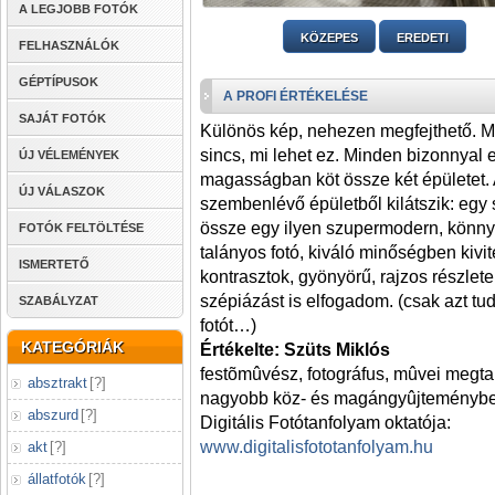
A LEGJOBB FOTÓK
KÖZEPES
EREDETI
FELHASZNÁLÓK
GÉPTÍPUSOK
A PROFI ÉRTÉKELÉSE
SAJÁT FOTÓK
Különös kép, nehezen megfejthető. 
sincs, mi lehet ez. Minden bizonnyal 
ÚJ VÉLEMÉNYEK
magasságban köt össze két épületet.
ÚJ VÁLASZOK
szembenlévő épületből kilátszik: egy 
össze egy ilyen szupermodern, könn
FOTÓK FELTÖLTÉSE
talányos fotó, kiváló minőségben kivi
ISMERTETŐ
kontrasztok, gyönyörű, rajzos részlete
szépiázást is elfogadom. (csak azt tu
SZABÁLYZAT
fotót…)
KATEGÓRIÁK
Értékelte: Szüts Miklós
festõmûvész, fotográfus, mûvei megta
absztrakt
[
?
]
nagyobb köz- és magángyûjteményb
abszurd
[
?
]
Digitális Fotótanfolyam oktatója:
www.digitalisfototanfolyam.hu
akt
[
?
]
állatfotók
[
?
]