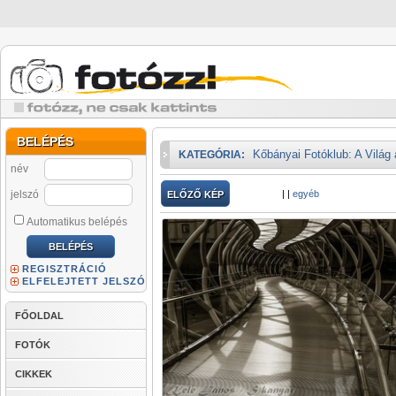
BELÉPÉS
Kőbányai Fotóklub: A Világ
KATEGÓRIA:
név
jelszó
|
|
egyéb
ELŐZŐ KÉP
Automatikus belépés
REGISZTRÁCIÓ
ELFELEJTETT JELSZÓ
FŐOLDAL
FOTÓK
CIKKEK