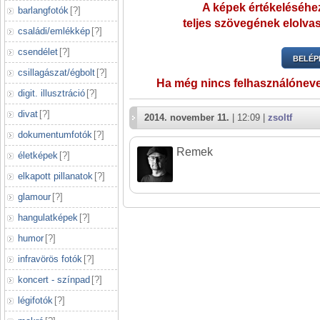
A képek értékeléséhez
barlangfotók
[
?
]
teljes szövegének elolvas
családi/emlékkép
[
?
]
csendélet
[
?
]
BELÉP
csillagászat/égbolt
[
?
]
Ha még nincs felhasználónev
digit. illusztráció
[
?
]
divat
[
?
]
2014. november 11.
| 12:09 |
zsoltf
dokumentumfotók
[
?
]
Remek
életképek
[
?
]
elkapott pillanatok
[
?
]
glamour
[
?
]
hangulatképek
[
?
]
humor
[
?
]
infravörös fotók
[
?
]
koncert - színpad
[
?
]
légifotók
[
?
]