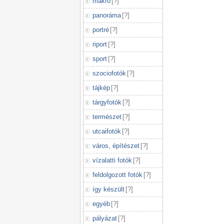
makró
[
?
]
panoráma
[
?
]
portré
[
?
]
riport
[
?
]
sport
[
?
]
szociofotók
[
?
]
tájkép
[
?
]
tárgyfotók
[
?
]
természet
[
?
]
utcaifotók
[
?
]
város, építészet
[
?
]
vízalatti fotók
[
?
]
feldolgozott fotók
[
?
]
így készült
[
?
]
egyéb
[
?
]
pályázat
[
?
]