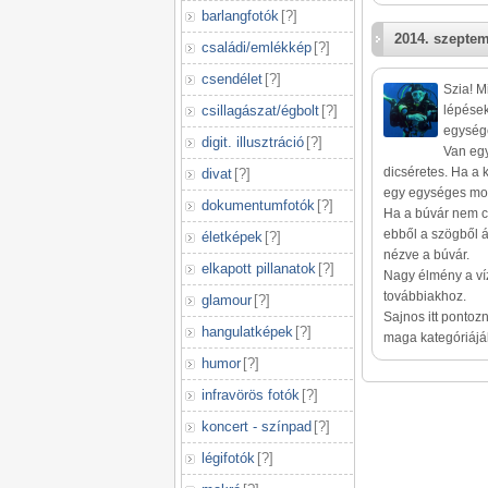
barlangfotók
[
?
]
2014. szeptem
családi/emlékkép
[
?
]
csendélet
[
?
]
Szia! Mi
csillagászat/égbolt
[
?
]
lépések
egysége
digit. illusztráció
[
?
]
Van egy
dicséretes. Ha a k
divat
[
?
]
egy egységes moz
dokumentumfotók
[
?
]
Ha a búvár nem cs
ebből a szögből á
életképek
[
?
]
nézve a búvár.
elkapott pillanatok
[
?
]
Nagy élmény a víz
továbbiakhoz.
glamour
[
?
]
Sajnos itt pontoz
hangulatképek
[
?
]
maga kategóriájáb
humor
[
?
]
infravörös fotók
[
?
]
koncert - színpad
[
?
]
légifotók
[
?
]