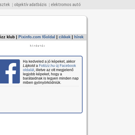
esztek
objektív adatbázis
elektromos autó
ózz klub
|
Pixinfo.com főoldal
|
cikkek
|
hírek
Ha kedveled a jó képeket, akkor
Lájkold
a
Fotózz.hu új Facebook
oldalát
, illetve az ott megjelenő
legjobb képeket, hogy a
barátaidnak is legyen minden nap
miben gyönyörködniük.