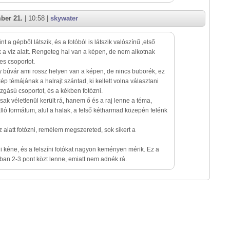
ber 21.
| 10:58 |
skywater
nt a gépből látszik, és a fotóból is látszik valószínű ,első
 a víz alatt. Rengeteg hal van a képen, de nem alkotnak
s csoportot.
 búvár ami rossz helyen van a képen, de nincs buborék, ez
ép témájának a halrajt szántad, ki kellett volna választani
gású csoportot, és a kékben fotózni.
ak véletlenül került rá, hanem ő és a raj lenne a téma,
lló formátum, alul a halak, a felső kétharmad közepén felénk
 alatt fotózni, remélem megszereted, sok sikert a
ni kéne, és a felszíni fotókat nagyon keményen mérik. Ez a
an 2-3 pont közt lenne, emiatt nem adnék rá.