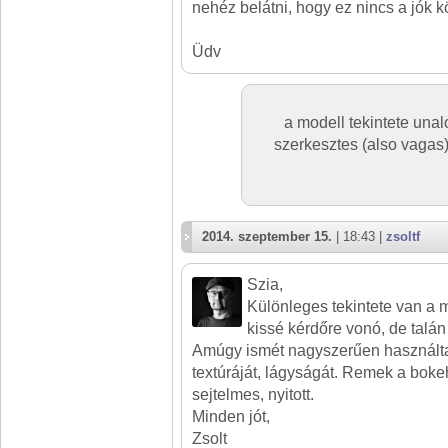
nehéz belátni, hogy ez nincs a jók k
Üdv
a modell tekintete unal
szerkesztes (also vagas
2014. szeptember 15.
| 18:43 |
zsoltf
Szia,
Különleges tekintete van a 
kissé kérdőre vonó, de talán
Amúgy ismét nagyszerűen használtad
textúráját, lágyságát. Remek a bokeh
sejtelmes, nyitott.
Minden jót,
Zsolt