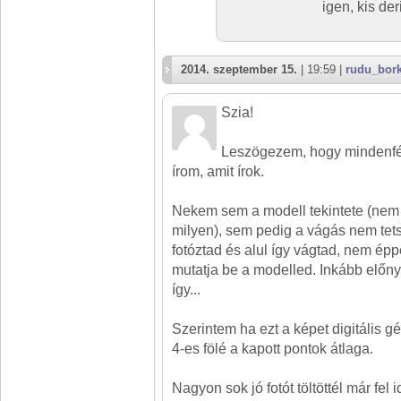
igen, kis der
2014. szeptember 15.
| 19:59 |
rudu_bor
Szia!
Leszögezem, hogy mindenfél
írom, amit írok.
Nekem sem a modell tekintete (nem 
milyen), sem pedig a vágás nem tet
fotóztad és alul így vágtad, nem é
mutatja be a modelled. Inkább előny
így...
Szerintem ha ezt a képet digitális 
4-es fölé a kapott pontok átlaga.
Nagyon sok jó fotót töltöttél már fel