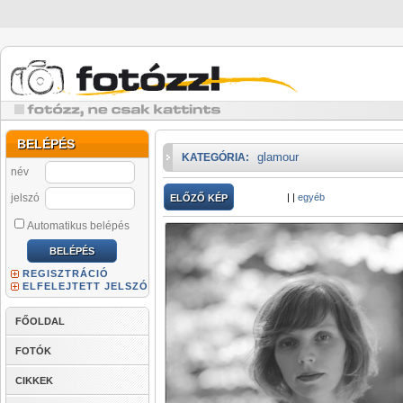
BELÉPÉS
glamour
KATEGÓRIA:
név
jelszó
|
|
egyéb
ELŐZŐ KÉP
Automatikus belépés
REGISZTRÁCIÓ
ELFELEJTETT JELSZÓ
FŐOLDAL
FOTÓK
CIKKEK