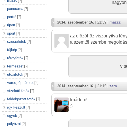
makró
[
?
]
nagyon 
panoráma
[
?
]
portré
[
?
]
2014. szeptember 16.
| 21:39 |
mazzz
riport
[
?
]
sport
[
?
]
az előzőhöz viszonyítva lé
szociofotók
[
?
]
a szemtől szembe megoldás,
tájkép
[
?
]
tárgyfotók
[
?
]
vit
természet
[
?
]
utcaifotók
[
?
]
város, építészet
[
?
]
2014. szeptember 16.
| 21:15 |
zero
vízalatti fotók
[
?
]
feldolgozott fotók
[
?
]
Imádom!
:)
így készült
[
?
]
egyéb
[
?
]
pályázat
[
?
]