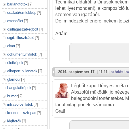
Technikai oldalról: a tónusok neke
barlangfotók
[
?
]
lehet ilyet mondani), a kompozíció 
családi/emlékkép
[
?
]
szemen van igazából.
De: mindezek ellenére, nekem tetszi
csendélet
[
?
]
csillagászat/égbolt
[
?
]
Ádám.
digit. illusztráció
[
?
]
divat
[
?
]
dokumentumfotók
[
?
]
életképek
[
?
]
elkapott pillanatok
[
?
]
2014. szeptember 17.
| 11:11 |
szódás lo
glamour
[
?
]
Légből kapott fényes, méla 
hangulatképek
[
?
]
Abszolút működik, jó nézeget
humor
[
?
]
belegondolni történeteket. M
tartalmilag pörfekt számomra.
infravörös fotók
[
?
]
Grat!
koncert - színpad
[
?
]
légifotók
[
?
]