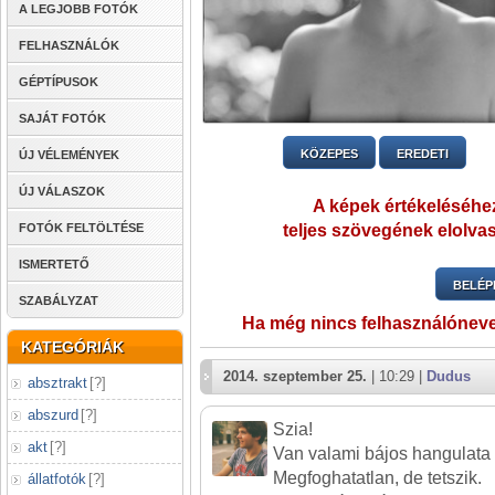
A LEGJOBB FOTÓK
FELHASZNÁLÓK
GÉPTÍPUSOK
SAJÁT FOTÓK
KÖZEPES
EREDETI
ÚJ VÉLEMÉNYEK
ÚJ VÁLASZOK
A képek értékeléséhez
teljes szövegének elolvas
FOTÓK FELTÖLTÉSE
ISMERTETŐ
BELÉP
SZABÁLYZAT
Ha még nincs felhasználónev
KATEGÓRIÁK
2014. szeptember 25.
| 10:29 |
Dudus
absztrakt
[
?
]
abszurd
[
?
]
Szia!
akt
[
?
]
Van valami bájos hangulata 
Megfoghatatlan, de tetszik.
állatfotók
[
?
]