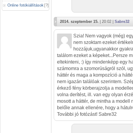
Online fotókiállítások
[
?
]
2014. szeptember 15.
| 20:02 |
Sabre32
Szia! Nem vagyok (még) egy
nem szoktam ezeket értékeln
hozzájuk,ugyanakkor gyakra
találom ezeket a képeket...Persze m
eltekinteni, :) így mindenképp egy h
számomra a szomorúságról szól, ug
háttér és maga a kompozíció a hátté
nem igazán találóak szerintem. Szép
érkező fény körberajzolja a modelled
volna derítést, ill. van egy olyan é
mosott a háttér, de mintha a modell
belőle annak ellenére, hogy a hátulró
További jó fotózást! Sabre32