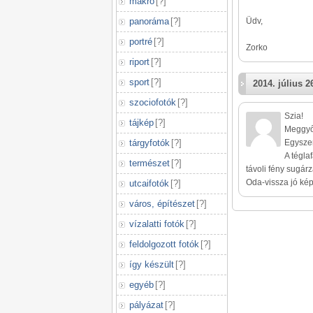
makró
[
?
]
panoráma
[
?
]
Üdv,
portré
[
?
]
Zorko
riport
[
?
]
sport
[
?
]
2014. július 2
szociofotók
[
?
]
Szia!
tájkép
[
?
]
Meggyőz
tárgyfotók
[
?
]
Egyszer
A tégla
természet
[
?
]
távoli fény sugár
Oda-vissza jó kép,
utcaifotók
[
?
]
város, építészet
[
?
]
vízalatti fotók
[
?
]
feldolgozott fotók
[
?
]
így készült
[
?
]
egyéb
[
?
]
pályázat
[
?
]