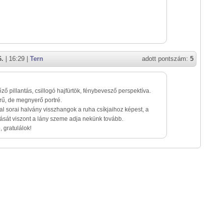
6.
| 16:29 |
Tern
adott pontszám:
5
ő pillantás, csillogó hajfürtök, fénybevesző perspektíva.
ű, de megnyerő portré.
fal sorai halvány visszhangok a ruha csíkjaihoz képest, a
zását viszont a lány szeme adja nekünk tovább.
 gratulálok!