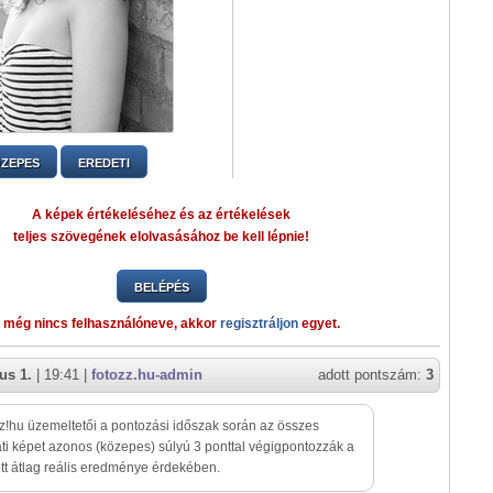
ZEPES
EREDETI
A képek értékeléséhez és az értékelések
teljes szövegének elolvasásához be kell lépnie!
BELÉPÉS
 még nincs felhasználóneve, akkor
regisztráljon
egyet.
us 1.
| 19:41 |
fotozz.hu-admin
adott pontszám:
3
z!hu üzemeltetői a pontozási időszak során az összes
ti képet azonos (közepes) súlyú 3 ponttal végigpontozzák a
tt átlag reális eredménye érdekében.