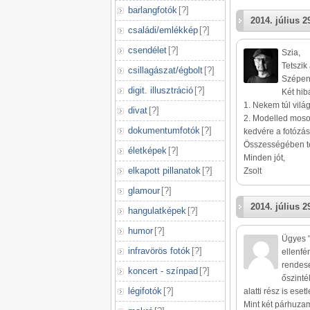
barlangfotók
[
?
]
2014. július 2
családi/emlékkép
[
?
]
csendélet
[
?
]
Szia,
Tetszik 
csillagászat/égbolt
[
?
]
Szépen 
digit. illusztráció
[
?
]
Két hibá
1. Nekem túl vilá
divat
[
?
]
2. Modelled mosol
dokumentumfotók
[
?
]
kedvére a fotózás
Összességében te
életképek
[
?
]
Minden jót,
elkapott pillanatok
[
?
]
Zsolt
glamour
[
?
]
2014. július 2
hangulatképek
[
?
]
humor
[
?
]
Ügyes "
infravörös fotók
[
?
]
ellenfé
rendese
koncert - színpad
[
?
]
őszinté
légifotók
[
?
]
alatti rész is ese
Mint két párhuzam