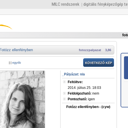
MILC rendszerek
digitális fényképezőgép t
fot
Fotózz ellenfényben
fotozzpalyazat
3,86
|
|
egyéb
KÖVETKEZŐ KÉP
_Pályázat: n/a
Feltöltve:
2014. július 25. 18:03
Feldolgozható:
nem
Pontozható:
igen
Fotózz ellenfényben - (cyw)