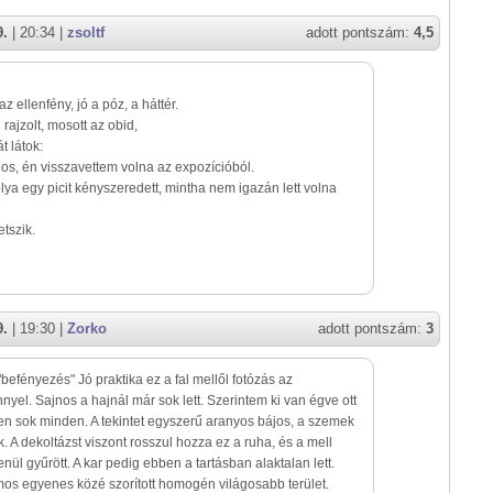
9.
| 20:34 |
zsoltf
adott pontszám:
4,5
az ellenfény, jó a póz, a háttér.
rajzolt, mosott az obid,
t látok:
gos, én visszavettem volna az expozícióból.
ya egy picit kényszeredett, mintha nem igazán lett volna
tszik.
9.
| 19:30 |
Zorko
adott pontszám:
3
befényezés" Jó praktika ez a fal mellől fotózás az
nnyel. Sajnos a hajnál már sok lett. Szerintem ki van égve ott
n sok minden. A tekintet egyszerű aranyos bájos, a szemek
k. A dekoltázst viszont rosszul hozza ez a ruha, és a mell
tlenül gyűrött. A kar pedig ebben a tartásban alaktalan lett.
os egyenes közé szorított homogén világosabb terület.