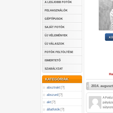
A LEGJOBB FOTÓK
FELHASZNÁLÓK
GÉPTÍPUSOK
SAJÁT FOTÓK
ÚJ VÉLEMÉNYEK
KÖ
ÚJ VÁLASZOK
FOTÓK FELTÖLTÉSE
ISMERTETŐ
SZABÁLYZAT
Ha
KATEGÓRIÁK
2014. auguszt
absztrakt
[
?
]
abszurd
[
?
]
A Fotóz
akt
[
?
]
pályáza
súlyozo
állatfotók
[
?
]