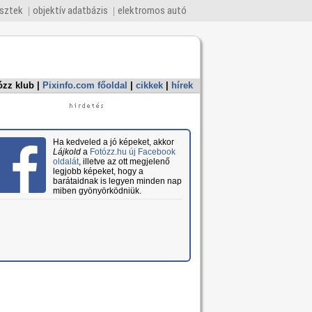
esztek
objektív adatbázis
elektromos autó
ózz klub
|
Pixinfo.com főoldal
|
cikkek
|
hírek
Ha kedveled a jó képeket, akkor
Lájkold
a
Fotózz.hu új Facebook
oldalát
, illetve az ott megjelenő
legjobb képeket, hogy a
barátaidnak is legyen minden nap
miben gyönyörködniük.