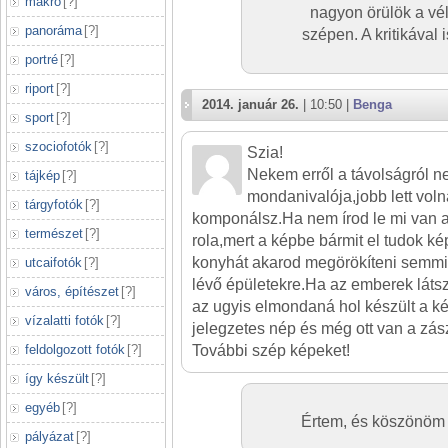
makró
[
?
]
nagyon örülök a v
panoráma
[
?
]
szépen. A kritikával 
portré
[
?
]
riport
[
?
]
2014. január 26.
| 10:50 |
Benga
sport
[
?
]
szociofotók
[
?
]
Szia!
Nekem erről a távolságról n
tájkép
[
?
]
mondanivalója,jobb lett vol
tárgyfotók
[
?
]
komponálsz.Ha nem írod le mi van
természet
[
?
]
rola,mert a képbe bármit el tudok ké
konyhát akarod megörökíteni semmi
utcaifotók
[
?
]
lévő épületekre.Ha az emberek lát
város, építészet
[
?
]
az ugyis elmondaná hol készült a k
vízalatti fotók
[
?
]
jelegzetes nép és még ott van a zász
feldolgozott fotók
[
?
]
További szép képeket!
így készült
[
?
]
egyéb
[
?
]
Értem, és köszönöm
pályázat
[
?
]