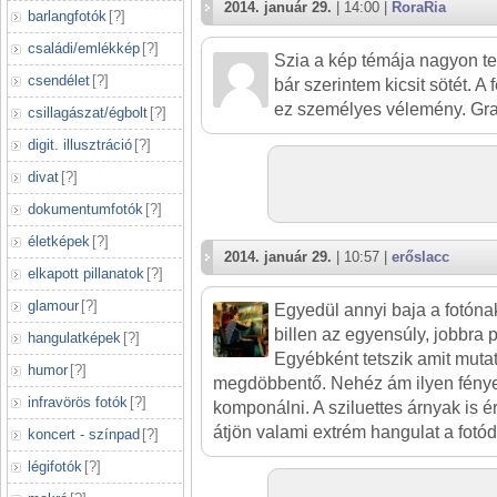
2014. január 29.
| 14:00 |
RoraRia
barlangfotók
[
?
]
családi/emlékkép
[
?
]
Szia a kép témája nagyon te
csendélet
[
?
]
bár szerintem kicsit sötét. A
ez személyes vélemény. Gra
csillagászat/égbolt
[
?
]
digit. illusztráció
[
?
]
divat
[
?
]
dokumentumfotók
[
?
]
életképek
[
?
]
2014. január 29.
| 10:57 |
erőslacc
elkapott pillanatok
[
?
]
glamour
[
?
]
Egyedül annyi baja a fotóna
billen az egyensúly, jobbra p
hangulatképek
[
?
]
Egyébként tetszik amit muta
humor
[
?
]
megdöbbentő. Nehéz ám ilyen fények
infravörös fotók
[
?
]
komponálni. A sziluettes árnyak is 
átjön valami extrém hangulat a fotódr
koncert - színpad
[
?
]
légifotók
[
?
]