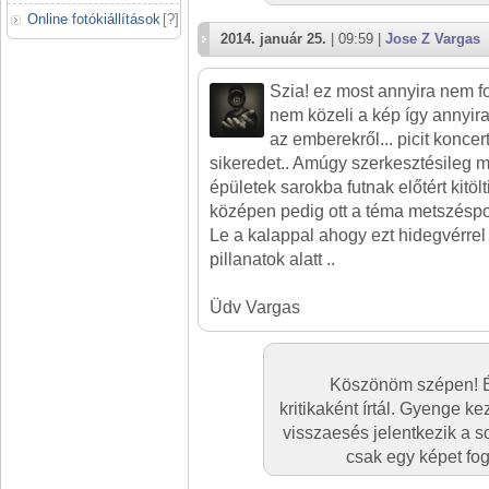
Online fotókiállítások
[
?
]
2014. január 25.
| 09:59 |
Jose Z Vargas
Szia! ez most annyira nem f
nem közeli a kép így annyira
az emberekről... picit konce
sikeredet.. Amúgy szerkesztésileg 
épületek sarokba futnak előtért kitöl
középen pedig ott a téma metszéspon
Le a kalappal ahogy ezt hidegvérr
pillanatok alatt ..
Üdv Vargas
Köszönöm szépen! É
kritikaként írtál. Gyenge k
visszaesés jelentkezik a s
csak egy képet fog