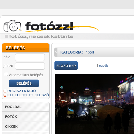
BELÉPÉS
riport
KATEGÓRIA:
név
jelszó
|
|
egyéb
ELŐZŐ KÉP
Automatikus belépés
REGISZTRÁCIÓ
ELFELEJTETT JELSZÓ
FŐOLDAL
FOTÓK
CIKKEK