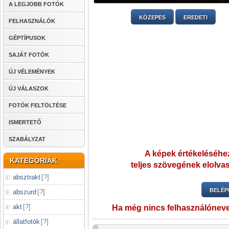
A LEGJOBB FOTÓK
KÖZEPES
EREDETI
FELHASZNÁLÓK
GÉPTÍPUSOK
SAJÁT FOTÓK
ÚJ VÉLEMÉNYEK
ÚJ VÁLASZOK
FOTÓK FELTÖLTÉSE
ISMERTETŐ
SZABÁLYZAT
A képek értékeléséhez
KATEGÓRIÁK
teljes szövegének elolvas
absztrakt
[
?
]
BELÉP
abszurd
[
?
]
akt
[
?
]
Ha még nincs felhasználónev
állatfotók
[
?
]