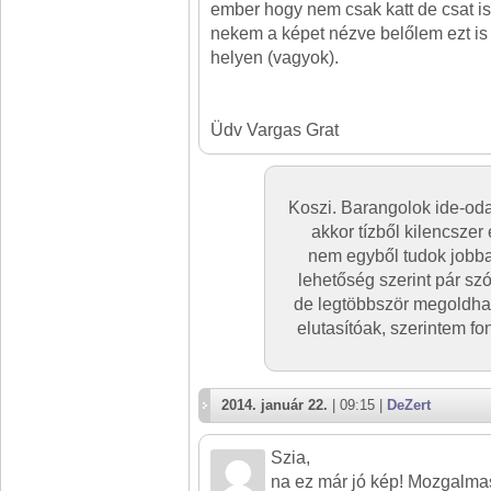
ember hogy nem csak katt de csat is 
nekem a képet nézve belőlem ezt is 
helyen (vagyok).
Üdv Vargas Grat
Koszi. Barangolok ide-oda
akkor tízből kilencszer
nem egyből tudok jobba
lehetőség szerint pár sz
de legtöbbször megoldhat
elutasítóak, szerintem fo
2014. január 22.
| 09:15 |
DeZert
Szia,
na ez már jó kép! Mozgalmas,