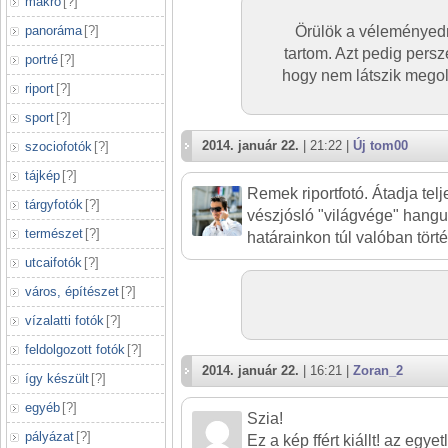
makró
[
?
]
panoráma
[
?
]
Örülök a véleményed
tartom. Azt pedig pers
portré
[
?
]
hogy nem látszik mego
riport
[
?
]
sport
[
?
]
2014. január 22.
| 21:22 |
Új tom00
szociofotók
[
?
]
tájkép
[
?
]
Remek riportfotó. Átadja telj
tárgyfotók
[
?
]
vészjósló "világvége" hangul
természet
[
?
]
határainkon túl valóban tör
utcaifotók
[
?
]
város, építészet
[
?
]
vízalatti fotók
[
?
]
feldolgozott fotók
[
?
]
2014. január 22.
| 16:21 |
Zoran_2
így készült
[
?
]
egyéb
[
?
]
Szia!
pályázat
[
?
]
Ez a kép ffért kiállt! az egye