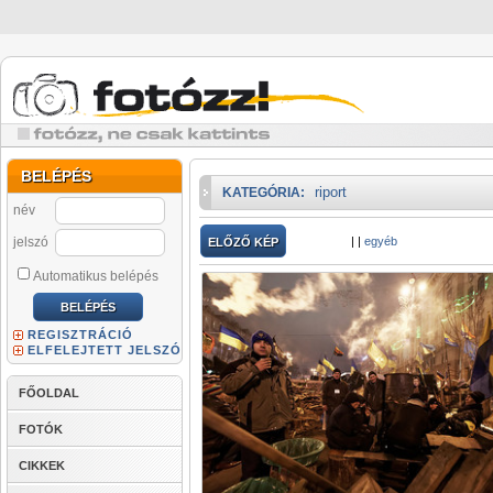
BELÉPÉS
riport
KATEGÓRIA:
név
jelszó
|
|
egyéb
ELŐZŐ KÉP
Automatikus belépés
REGISZTRÁCIÓ
ELFELEJTETT JELSZÓ
FŐOLDAL
FOTÓK
CIKKEK