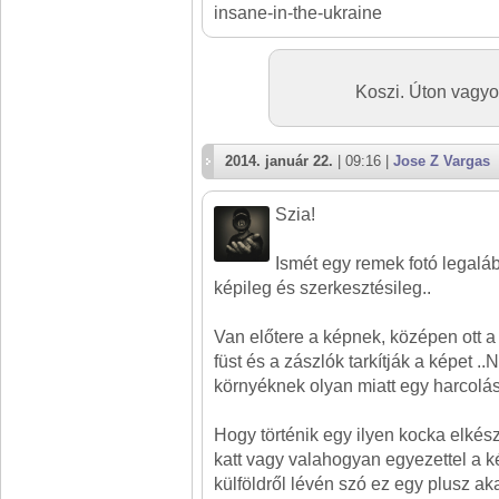
insane-in-the-ukraine
Koszi. Úton vagy
2014. január 22.
| 09:16 |
Jose Z Vargas
Szia!
Ismét egy remek fotó legalá
képileg és szerkesztésileg..
Van előtere a képnek, középen ott a 
füst és a zászlók tarkítják a képet .
környéknek olyan miatt egy harcolá
Hogy történik egy ilyen kocka elké
katt vagy valahogyan egyezettel a k
külföldről lévén szó ez egy plusz a