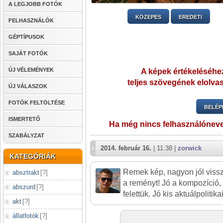
A LEGJOBB FOTÓK
KÖZEPES
EREDETI
FELHASZNÁLÓK
GÉPTÍPUSOK
SAJÁT FOTÓK
ÚJ VÉLEMÉNYEK
A képek értékeléséhez
teljes szövegének elolvas
ÚJ VÁLASZOK
FOTÓK FELTÖLTÉSE
BELÉP
ISMERTETŐ
Ha még nincs felhasználónev
SZABÁLYZAT
2014. február 16.
| 11:38 |
zorwick
KATEGÓRIÁK
Remek kép, nagyon jól viss
absztrakt
[
?
]
a reményt! Jó a kompozíció, s
abszurd
[
?
]
felettük. Jó kis aktuálpolitika
akt
[
?
]
állatfotók
[
?
]