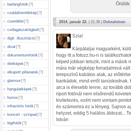
Örülök
barlangfotók
[
?
]
családi/emlékkép
[
?
]
csendélet
[
?
]
2014. január 22.
| 21:30 |
DobsaIstvan
csillagászat/égbolt
[
?
]
Szia!
digit. illusztráció
[
?
]
divat
[
?
]
Kárpátaljai magyarként, kü
hogy itt a fotozz.hu-n is találkozhato
dokumentumfotók
[
?
]
képed jobban tetszik, mint a másik
életképek
[
?
]
mára már végképp forradalmivá vált 
elkapott pillanatok
[
?
]
terepszínű kabátos alak, az előtérben
glamour
[
?
]
barikádok, mind erről tanúskodnak. H
arca is élesebb lenne, az tovább dob
hangulatképek
[
?
]
riport fotónál nem elsőrendű követe
humor
[
?
]
kivitelezés, ezért nem vontam pontot
infravörös fotók
[
?
]
és számomra ez a lényeg. Sajnos az
helyzet, eddig 5 halálos áldozat... 
koncert - színpad
[
?
]
István
légifotók
[
?
]