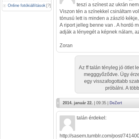
teszi a színest az ukrán nem
Online fotókiállítások
[
?
]
Viszon tén a színekkel csináltam vol
tónusú lett is minden a zászló kékje,
A riport jelleg benne van . A hordó 
adják a lényegét a képnek nálam, a
Zoran
Az ff talán tényleg jó ötlet
megggyőződve. Úgy érzem
egy visszafogottabb szat
próbálni. A tö
2014. január 22.
| 09:35 |
DeZert
talán érdekel:
http://sasem.tumblr.com/post/741400