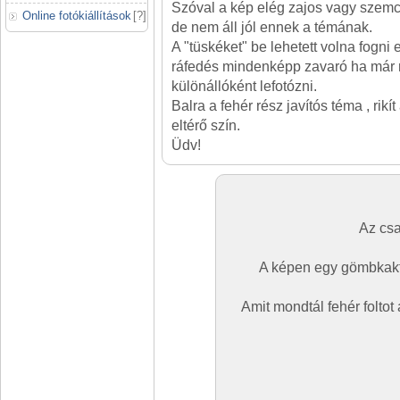
Szóval a kép elég zajos vagy szem
Online fotókiállítások
[
?
]
de nem áll jól ennek a témának.
A "tüskéket" be lehetett volna fogni eg
ráfedés mindenképp zavaró ha már m
különállóként lefotózni.
Balra a fehér rész javítós téma , rik
eltérő szín.
Üdv!
Az csa
A képen egy gömbkaktu
Amit mondtál fehér foltot