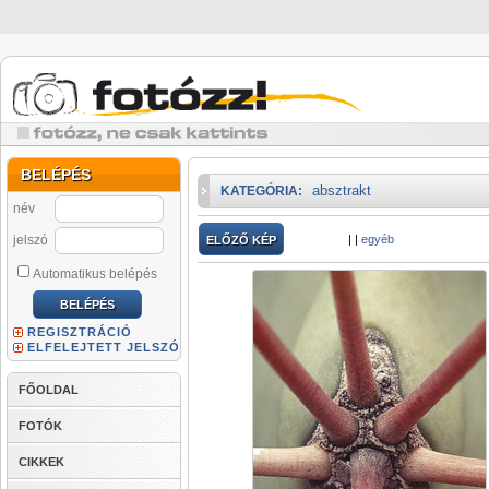
BELÉPÉS
absztrakt
KATEGÓRIA:
név
jelszó
|
|
egyéb
ELŐZŐ KÉP
Automatikus belépés
REGISZTRÁCIÓ
ELFELEJTETT JELSZÓ
FŐOLDAL
FOTÓK
CIKKEK