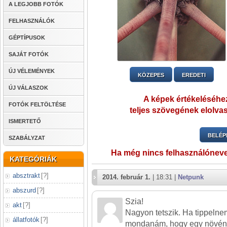
A LEGJOBB FOTÓK
FELHASZNÁLÓK
GÉPTÍPUSOK
SAJÁT FOTÓK
ÚJ VÉLEMÉNYEK
KÖZEPES
EREDETI
ÚJ VÁLASZOK
A képek értékeléséhez
FOTÓK FELTÖLTÉSE
teljes szövegének elolvas
ISMERTETŐ
BELÉP
SZABÁLYZAT
Ha még nincs felhasználónev
KATEGÓRIÁK
absztrakt
[
?
]
2014. február 1.
| 18:31 |
Netpunk
abszurd
[
?
]
Szia!
akt
[
?
]
Nagyon tetszik. Ha tippelne
állatfotók
[
?
]
mondanám, hogy egy növény 