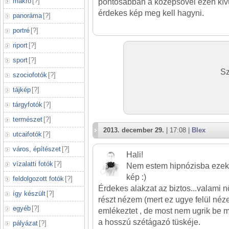
makró
[
?
]
pontosabban a középsővel ezen kívü
érdekes kép meg kell hagyni.
panoráma
[
?
]
portré
[
?
]
riport
[
?
]
sport
[
?
]
Sz
szociofotók
[
?
]
tájkép
[
?
]
tárgyfotók
[
?
]
természet
[
?
]
2013. december 29.
| 17:08 |
Blex
utcaifotók
[
?
]
város, építészet
[
?
]
Hali!
vízalatti fotók
[
?
]
Nem estem hipnózisba ezek
kép :)
feldolgozott fotók
[
?
]
Érdekes alakzat az biztos...valami n
így készült
[
?
]
részt nézem (mert ez ugye felül néze
egyéb
[
?
]
emlékeztet , de most nem ugrik be 
a hosszú szétágazó tüskéje.
pályázat
[
?
]