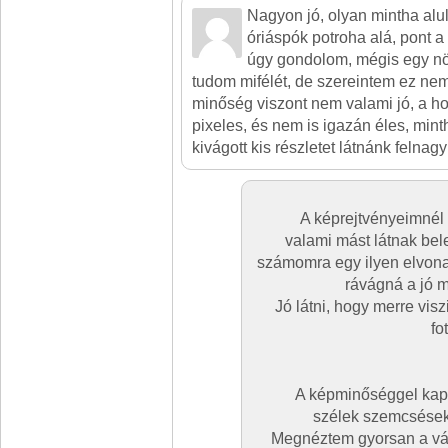
Nagyon jó, olyan mintha alu
óriáspók potroha alá, pont a 
úgy gondolom, mégis egy nö
tudom mifélét, de szereintem ez nem
minőség viszont nem valami jó, a 
pixeles, és nem is igazán éles, min
kivágott kis részletet látnánk felnagy
A képrejtvényeimnél
valami mást látnak bel
számomra egy ilyen elvona
rávágná a jó m
Jó látni, hogy merre vis
fo
A képminőséggel kapc
szélek szemcsések,
Megnéztem gyorsan a vága