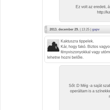
Ez volt az eredeti, á
http://
2013. december 29.
| 13:25 |
gapv
Kaktuszra tippelek.
Kár, hogy fakó. Biztos vagy
fényviszonyokkal vagy utómu
lehetne hozni belőle.
Sőt :D Még -a saját sza
operáltam is a színekk