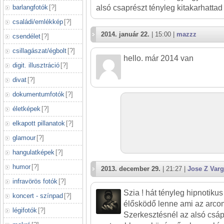
barlangfotók
[
?
]
alsó csaprészt tényleg kitakarhattad
családi/emlékkép
[
?
]
2014. január 22.
| 15:00 |
mazzz
csendélet
[
?
]
csillagászat/égbolt
[
?
]
hello. már 2014 van
digit. illusztráció
[
?
]
divat
[
?
]
dokumentumfotók
[
?
]
életképek
[
?
]
elkapott pillanatok
[
?
]
glamour
[
?
]
hangulatképek
[
?
]
humor
[
?
]
2013. december 29.
| 21:27 |
Jose Z Var
infravörös fotók
[
?
]
Szia ! hát tényleg hipnotiku
koncert - színpad
[
?
]
élősködő lenne ami az arco
légifotók
[
?
]
Szerkesztésnél az alsó csáp