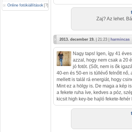
Online fotókiállítások
[
?
]
Zaj? Az lehet. B
2013. december 19.
| 21:23 |
harmincas
Nagy taps! Igen, így 41 éve
azzal, hogy nem csak a 20 
jó fotót. (Sőt, nem is ők ig
40-en és 50-en is túllévő felnőtt nő
mellett is talál rá energiát, hogy cs
Mint ez a hölgy is. De maga a kép i
a fekete ruha íve, kedves a póz, szé
kicsit high key-be hajló fekete-fehér 