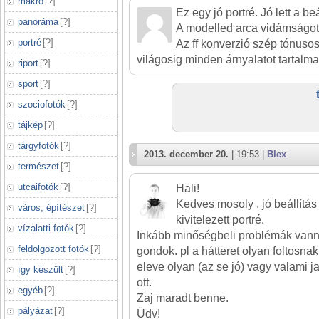
makró
[
?
]
Ez egy jó portré. Jó lett a be
panoráma
[
?
]
A modelled arca vidámságot
portré
[
?
]
Az ff konverzió szép tónusos l
világosig minden árnyalatot tartalma
riport
[
?
]
sport
[
?
]
szociofotók
[
?
]
tájkép
[
?
]
tárgyfotók
[
?
]
2013. december 20.
| 19:53 |
Blex
természet
[
?
]
utcaifotók
[
?
]
Hali!
Kedves mosoly , jó beállítás 
város, építészet
[
?
]
kivitelezett portré.
vízalatti fotók
[
?
]
Inkább minőségbeli problémák vann
feldolgozott fotók
[
?
]
gondok. pl a hátteret olyan foltosna
eleve olyan (az se jó) vagy valami 
így készült
[
?
]
ott.
egyéb
[
?
]
Zaj maradt benne.
pályázat
[
?
]
Üdv!