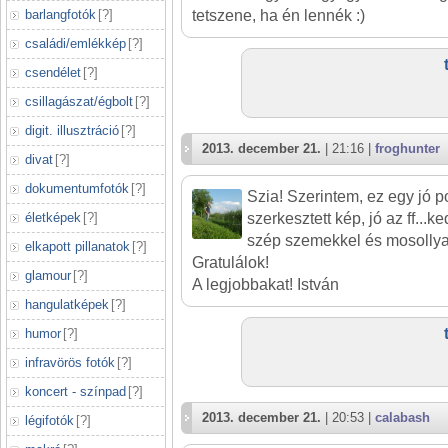
barlangfotók
[
?
]
tetszene, ha én lennék :)
családi/emlékkép
[
?
]
csendélet
[
?
]
csillagászat/égbolt
[
?
]
digit. illusztráció
[
?
]
2013. december 21.
| 21:16 |
froghunter
divat
[
?
]
dokumentumfotók
[
?
]
Szia! Szerintem, ez egy jó por
életképek
[
?
]
szerkesztett kép, jó az ff...
szép szemekkel és mosollya
elkapott pillanatok
[
?
]
Gratulálok!
glamour
[
?
]
A legjobbakat! István
hangulatképek
[
?
]
humor
[
?
]
infravörös fotók
[
?
]
koncert - színpad
[
?
]
2013. december 21.
| 20:53 |
calabash
légifotók
[
?
]