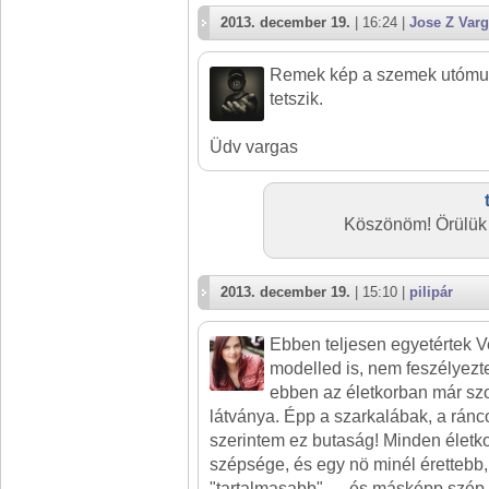
2013. december 19.
| 16:24 |
Jose Z Var
Remek kép a szemek utómu
tetszik.
Üdv vargas
Köszönöm! Örülük 
2013. december 19.
| 15:10 |
pilipár
Ebben teljesen egyetértek V
modelled is, nem feszélyezte
ebben az életkorban már szo
látványa. Épp a szarkalábak, a ráncok
szerintem ez butaság! Minden élet
szépsége, és egy nö minél érettebb,
"tartalmasabb"......és másképp szép.