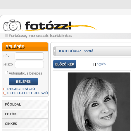
BELÉPÉS
portré
KATEGÓRIA:
név
jelszó
|
|
egyéb
ELŐZŐ KÉP
Automatikus belépés
REGISZTRÁCIÓ
ELFELEJTETT JELSZÓ
FŐOLDAL
FOTÓK
CIKKEK