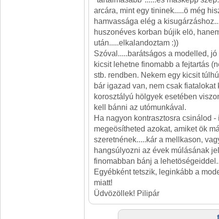
arcára, mint egy tininek.....ö még h
hamvassága elég a kisugárzáshoz....
huszonéves korban bújik elö, hane
után.....elkalandoztam :))
Szóval.....barátságos a modelled, jó
kicsit lehetne finomabb a fejtartás (
stb. rendben. Nekem egy kicsit túlhú
bár igazad van, nem csak fiatalokat k
korosztályú hölgyek esetében visz
kell bánni az utómunkával.
Ha nagyon kontrasztosra csinálod - it
megeösítheted azokat, amiket ök má
szeretnének.....kár a mellkason, vag
hangsúlyozni az évek múlásának jele
finomabban bánj a lehetöségeiddel..
Egyébként tetszik, leginkább a mo
miatt!
Üdvözöllek! Pilipár