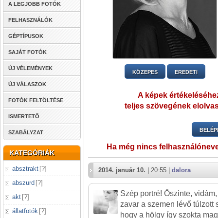
A LEGJOBB FOTÓK
FELHASZNÁLÓK
GÉPTÍPUSOK
SAJÁT FOTÓK
ÚJ VÉLEMÉNYEK
KÖZEPES
EREDETI
ÚJ VÁLASZOK
A képek értékeléséhez
FOTÓK FELTÖLTÉSE
teljes szövegének elolvas
ISMERTETŐ
BELÉP
SZABÁLYZAT
Ha még nincs felhasználónev
KATEGÓRIÁK
absztrakt
[
?
]
2014. január 10.
| 20:55 |
dalora
abszurd
[
?
]
Szép portré! Őszinte, vidám,
akt
[
?
]
zavar a szemen lévő túlzott
állatfotók
[
?
]
hogy a hölgy így szokta ma