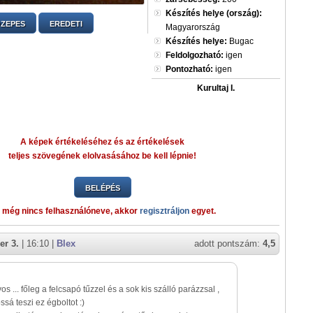
Készítés helye (ország):
ZEPES
EREDETI
Magyarország
Készítés helye:
Bugac
Feldolgozható:
igen
Pontozható:
igen
Kurultaj I.
A képek értékeléséhez és az értékelések
teljes szövegének elolvasásához be kell lépnie!
BELÉPÉS
 még nincs felhasználóneve, akkor
regisztráljon
egyet.
er 3.
| 16:10 |
Blex
adott pontszám:
4,5
os ... főleg a felcsapó tűzzel és a sok kis szálló parázzsal ,
ssá teszi ez égboltot :)