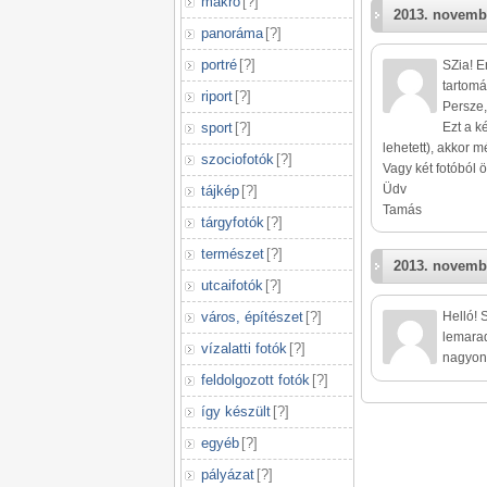
makró
[
?
]
2013. novemb
panoráma
[
?
]
portré
[
?
]
SZia! E
tartomá
riport
[
?
]
Persze, 
sport
[
?
]
Ezt a k
lehetett), akkor m
szociofotók
[
?
]
Vagy két fotóból 
Üdv
tájkép
[
?
]
Tamás
tárgyfotók
[
?
]
természet
[
?
]
2013. novemb
utcaifotók
[
?
]
város, építészet
[
?
]
Helló! 
lemarad
vízalatti fotók
[
?
]
nagyon 
feldolgozott fotók
[
?
]
így készült
[
?
]
egyéb
[
?
]
pályázat
[
?
]