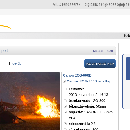
MILC rendszerek
digitális fényképezőgép t
fot
riport
MLatti
4,29
|
|
egyéb
KÖVETKEZŐ KÉP
Canon EOS-600D
Canon EOS-600D adatlap
Feltöltve:
2013. november 2. 16:13
érzékenység:
ISO-800
fókusztávolság:
50mm
objektív:
CANON EF 50mm
f/1.4
rekeszérték:
2.8
zársebesség:
200