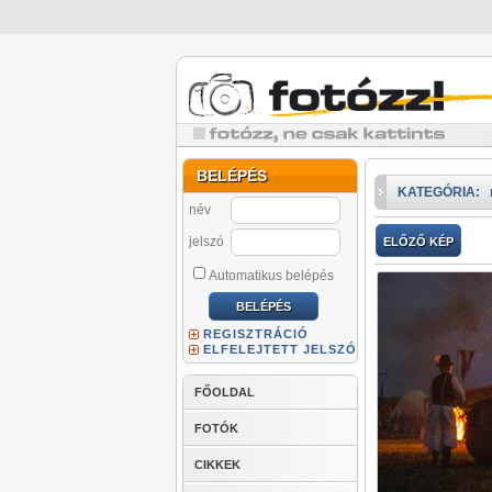
BELÉPÉS
KATEGÓRIA:
név
jelszó
ELŐZŐ KÉP
Automatikus belépés
REGISZTRÁCIÓ
ELFELEJTETT JELSZÓ
FŐOLDAL
FOTÓK
CIKKEK