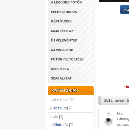
A LEGJOBB FOTÓK
KÖ
FELHASZNÁLÓK
GÉPTÍPUSOK
SAJÁT FOTÓK
ÚJ VÉLEMÉNYEK
ÚJ VÁLASZOK
FOTÓK FELTÖLTÉSE
ISMERTETŐ
SZABÁLYZAT
Ha
KATEGÓRIÁK
absztrakt
[
?
]
2013. novemb
abszurd
[
?
]
Hali!
akt
[
?
]
Látvány
állatfotók
[
?
]
csillago