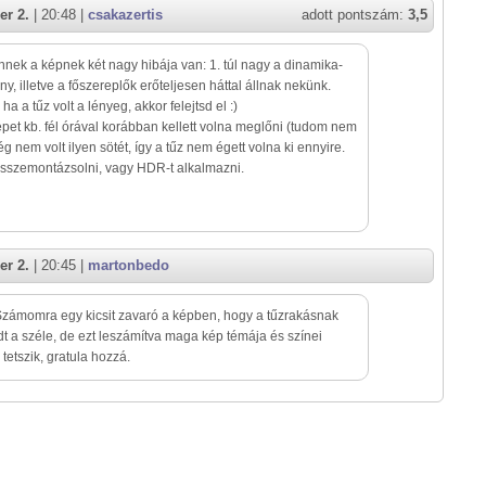
er 2.
| 20:48 |
csakazertis
adott pontszám:
3,5
nnek a képnek két nagy hibája van: 1. túl nagy a dinamika-
ny, illetve a főszereplők erőteljesen háttal állnak nekünk.
ha a tűz volt a lényeg, akkor felejtsd el :)
épet kb. fél órával korábban kellett volna meglőni (tudom nem
ég nem volt ilyen sötét, így a tűz nem égett volna ki ennyire.
összemontázsolni, vagy HDR-t alkalmazni.
er 2.
| 20:45 |
martonbedo
Számomra egy kicsit zavaró a képben, hogy a tűzrakásnak
t a széle, de ezt leszámítva maga kép témája és színei
tetszik, gratula hozzá.