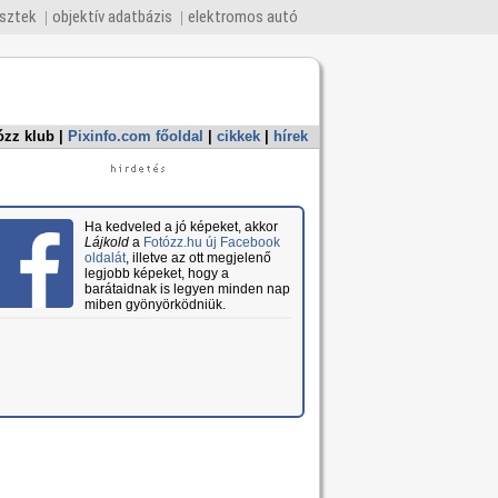
esztek
objektív adatbázis
elektromos autó
ózz klub
|
Pixinfo.com főoldal
|
cikkek
|
hírek
Ha kedveled a jó képeket, akkor
Lájkold
a
Fotózz.hu új Facebook
oldalát
, illetve az ott megjelenő
legjobb képeket, hogy a
barátaidnak is legyen minden nap
miben gyönyörködniük.