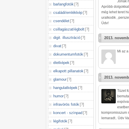
Jónak m
barlangfotók
[
?
]
Apróbb dolgokkal 
még lehet teret hi
családi/emlékkép
[
?
]
uralkodik , persz
csendélet
[
?
]
Üdv!
csillagászat/égbolt
[
?
]
digit. illusztráció
[
?
]
2013. novemb
divat
[
?
]
Mi az a
dokumentumfotók
[
?
]
életképek
[
?
]
elkapott pillanatok
[
?
]
2013. novemb
glamour
[
?
]
hangulatképek
[
?
]
Tüzet f
humor
[
?
]
bemutat
expóval
infravörös fotók
[
?
]
esetben
koncert - színpad
[
?
]
kompromisszum sz
lemaradt.. Üdv V
légifotók
[
?
]