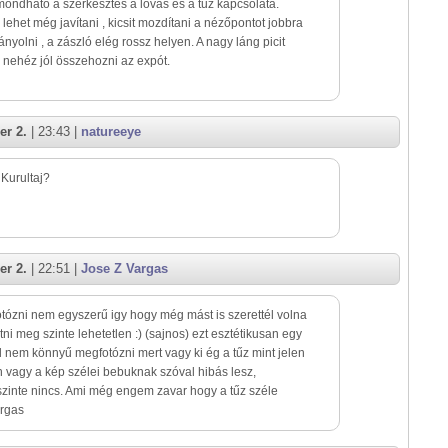
ondható a szerkesztés a lovas és a tűz kapcsolata.
lehet még javítani , kicsit mozdítani a nézőpontot jobbra
ányolni , a zászló elég rossz helyen. A nagy láng picit
e nehéz jól összehozni az expót.
er 2.
| 23:43 |
natureeye
 Kurultaj?
er 2.
| 22:51 |
Jose Z Vargas
otózni nem egyszerű igy hogy még mást is szerettél volna
ni meg szinte lehetetlen :) (sajnos) ezt esztétikusan egy
 nem könnyű megfotózni mert vagy ki ég a tűz mint jelen
 vagy a kép szélei bebuknak szóval hibás lesz,
inte nincs. Ami még engem zavar hogy a tűz széle
argas