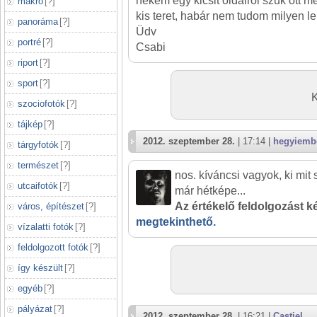
nekem egy kicsit oldalról szűk ott 
makró
[
?
]
kis teret, habár nem tudom milyen le
panoráma
[
?
]
Üdv
portré
[
?
]
Csabi
riport
[
?
]
sport
[
?
]
szociofotók
[
?
]
tájkép
[
?
]
2012. szeptember 28.
| 17:14 |
hegyiemb
tárgyfotók
[
?
]
természet
[
?
]
nos. kíváncsi vagyok, ki mit
utcaifotók
[
?
]
már hétképe...
Az értékelő feldolgozást ké
város, építészet
[
?
]
megtekinthető.
vízalatti fotók
[
?
]
feldolgozott fotók
[
?
]
így készült
[
?
]
egyéb
[
?
]
pályázat
[
?
]
2012. szeptember 28.
| 16:21 |
Castiel