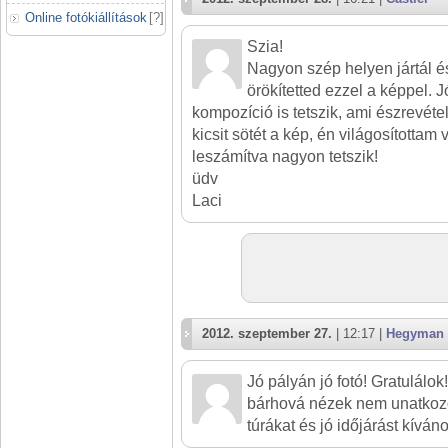
Online fotókiállítások
[
?
]
Szia!
Nagyon szép helyen jártál és
örökítetted ezzel a képpel. J
kompozíció is tetszik, ami észrevéte
kicsit sötét a kép, én világosítottam v
leszámítva nagyon tetszik!
üdv
Laci
2012. szeptember 27.
| 12:17 |
Hegyman
Jó pályán jó fotó! Gratulálo
bárhová nézek nem unatkoz
túrákat és jó időjárást kíváno