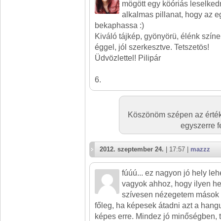
mögött egy köóriás leselkedn
alkalmas pillanat, hogy az 
bekaphassa :)
Kiváló tájkép, gyönyörü, élénk színe
éggel, jól szerkesztve. Tetszetös!
Üdvözlettel! Pilipár
6.
Köszönöm szépen az érték
egyszerre f
2012. szeptember 24.
| 17:57 |
mazzz
fúúú... ez nagyon jó hely lehe
vagyok ahhoz, hogy ilyen he
szívesen nézegetem mások h
főleg, ha képesek átadni azt a hangul
képes erre. Mindez jó minőségben, ti