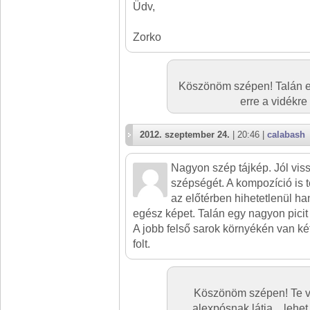
Üdv,
Zorko
Köszönöm szépen! Talán e
erre a vidékr
2012. szeptember 24.
| 20:46 |
calabash
Nagyon szép tájkép. Jól vis
szépségét. A kompozíció is t
az előtérben hihetetlenül ha
egész képet. Talán egy nagyon picit
A jobb felső sarok környékén van k
folt.
Köszönöm szépen! Te va
alexpósnak látja... lehe