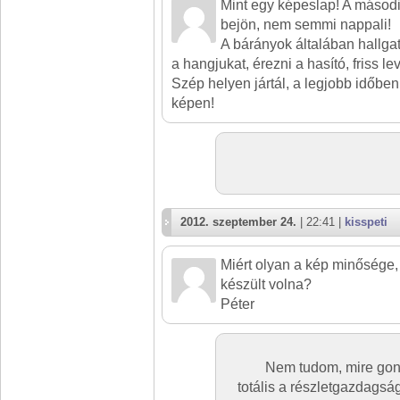
Mint egy képeslap! A másod
bejön, nem semmi nappali!
A bárányok általában hallgatn
a hangjukat, érezni a hasító, friss le
Szép helyen jártál, a legjobb időb
képen!
2012. szeptember 24.
| 22:41 |
kisspeti
Miért olyan a kép minősége,
készült volna?
Péter
Nem tudom, mire gond
totális a részletgazdagság