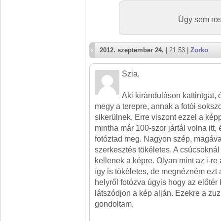
Úgy sem ros
2012. szeptember 24.
| 21:53 |
Zorko
Szia,
Aki kiránduláson kattintgat,
megy a terepre, annak a fotói soksz
sikerülnek. Erre viszont ezzel a kép
mintha már 100-szor jártál volna itt,
fotóztad meg. Nagyon szép, magáva
szerkesztés tökéletes. A csúcsokná
kellenek a képre. Olyan mint az i-r
így is tökéletes, de megnézném ezt 
helyről fotózva úgyis hogy az előtér
látszódjon a kép alján. Ezekre a z
gondoltam.