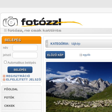
BELÉPÉS
tájkép
KATEGÓRIA:
név
jelszó
|
|
egyéb
ELŐZŐ KÉP
Automatikus belépés
REGISZTRÁCIÓ
ELFELEJTETT JELSZÓ
FŐOLDAL
FOTÓK
CIKKEK