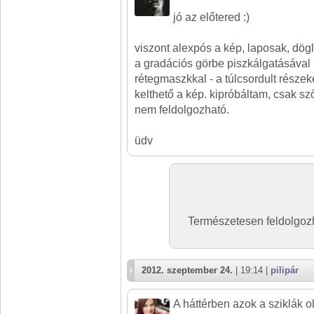
jó az előtered :)
viszont alexpós a kép, laposak, dögl
a gradációs görbe piszkálgatásával
rétegmaszkkal - a túlcsordult része
kelthető a kép. kipróbáltam, csak sz
nem feldolgozható.
üdv
Természetesen feldolgoz
2012. szeptember 24.
| 19:14 |
pilipár
A háttérben azok a sziklák o