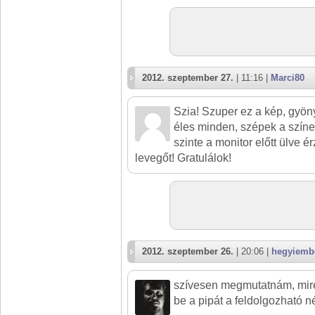
2012. szeptember 27.
| 11:16 |
Marci80
Szia! Szuper ez a kép, gyön
éles minden, szépek a színek
szinte a monitor előtt ülve é
levegőt! Gratulálok!
2012. szeptember 26.
| 20:06 |
hegyiemb
szívesen megmutatnám, mire
be a pipát a feldolgozható 