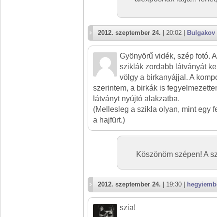
2012. szeptember 24.
| 20:02 |
Bulgakov
Gyönyörű vidék, szép fotó. 
sziklák zordabb látványát ke
völgy a birkanyájjal. A komp
szerintem, a birkák is fegyelmezett
látványt nyújtó alakzatba.
(Mellesleg a szikla olyan, mint egy f
a hajfürt.)
Köszönöm szépen! A szi
2012. szeptember 24.
| 19:30 |
hegyiemb
szia!