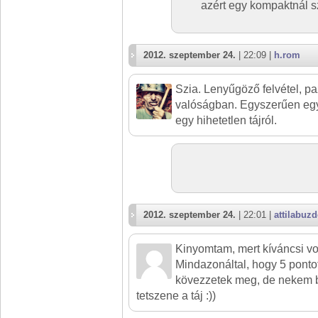
azért egy kompaktnál sz
2012. szeptember 24.
| 22:09 |
h.rom
Szia. Lenyűgöző felvétel, paz
valóságban. Egyszerűen egy
egy hihetetlen tájról.
2012. szeptember 24.
| 22:01 |
attilabuzd
Kinyomtam, mert kíváncsi v
Mindazonáltal, hogy 5 pontot
kövezzetek meg, de nekem b
tetszene a táj :))