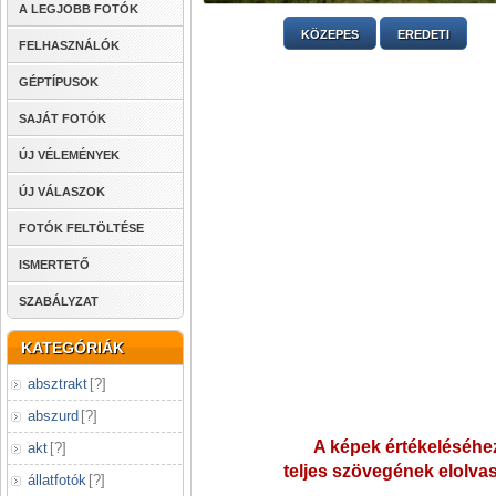
A LEGJOBB FOTÓK
KÖZEPES
EREDETI
FELHASZNÁLÓK
GÉPTÍPUSOK
SAJÁT FOTÓK
ÚJ VÉLEMÉNYEK
ÚJ VÁLASZOK
FOTÓK FELTÖLTÉSE
ISMERTETŐ
SZABÁLYZAT
KATEGÓRIÁK
absztrakt
[
?
]
abszurd
[
?
]
A képek értékeléséhez
akt
[
?
]
teljes szövegének elolvas
állatfotók
[
?
]