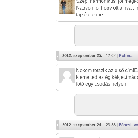
Szép, harmonikus, jól megk
Nagyon jó, hogy ott a nyáj, 
tájkép lenne.
2012. szeptember 25.
| 12:02 |
Polima
Nekem tetszik az első cím!É
kiemelted az ég kékjét,imád
fotó egy csodás helyen!
2012. szeptember 24.
| 23:38 |
Fáncsi_v