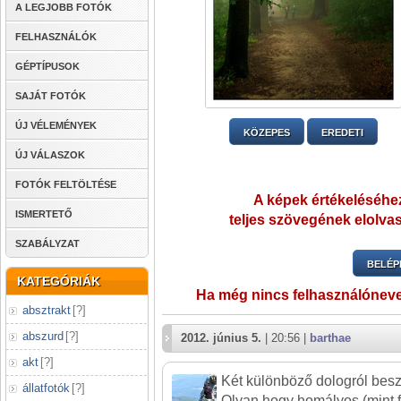
A LEGJOBB FOTÓK
FELHASZNÁLÓK
GÉPTÍPUSOK
SAJÁT FOTÓK
ÚJ VÉLEMÉNYEK
KÖZEPES
EREDETI
ÚJ VÁLASZOK
FOTÓK FELTÖLTÉSE
A képek értékeléséhez
ISMERTETŐ
teljes szövegének elolvas
SZABÁLYZAT
BELÉP
KATEGÓRIÁK
Ha még nincs felhasználónev
absztrakt
[
?
]
abszurd
[
?
]
2012. június 5.
| 20:56 |
barthae
akt
[
?
]
Két különböző dologról besz
állatfotók
[
?
]
Olyan hogy homályos (mint f