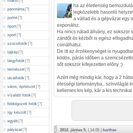
makró
[
?
]
ha az életlenség bemozdulási
panoráma
[
?
]
legközelebb hasonló helyz
portré
[
?
]
a vállad és a gépvázat egy o
exponálsz.
riport
[
?
]
Ha nincs nálad állvány, ez sokszor 
sport
[
?
]
záridőt és kézből is egész elfogadh
szociofotók
[
?
]
csinálhatsz.
De itt az érzékenységet is nyugodta
tájkép
[
?
]
ködös, párás időben a szemcsézett
tárgyfotók
[
?
]
sőt sokszor kifejezetten előny :)
természet
[
?
]
Azért még mindig kár, hogy a 2 háts
utcaifotók
[
?
]
élességi tartományba.. színvilágát é
város, építészet
[
?
]
kellemes kis kép, kár a kis technikai
vízalatti fotók
[
?
]
feldolgozott fotók
[
?
]
így készült
[
?
]
egyéb
[
?
]
pályázat
[
?
]
2012. június 5.
| 14:05 |
barthae