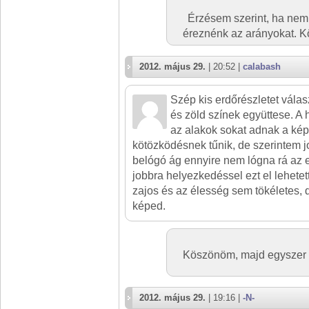
Érzésem szerint, ha ne
éreznénk az arányokat. K
2012. május 29.
| 20:52 |
calabash
Szép kis erdőrészletet válasz
és zöld színek együttese. A 
az alakok sokat adnak a kép
kötözködésnek tűnik, de szerintem j
belógó ág ennyire nem lógna rá az 
jobbra helyezkedéssel ezt el lehetett
zajos és az élesség sem tökéletes, 
képed.
Köszönöm, majd egyszer ú
2012. május 29.
| 19:16 |
-N-