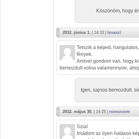
Köszönöm, hogy ért
2012. június 1.
| 14:33 |
lovaszl
Tetszik a képed, hangulatos,
fények.
Amivel gondom van, hogy kis
bemozdult volna valamennyire, ahog
Igen, sajnos bemozdult. siet
2012. május 30.
| 14:25 |
nonozoom
Szia!
Imádom az ilyen hatásos kép