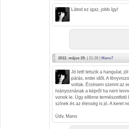
Látod ez igaz, jobb így!
2012. május 29.
| 21:29 |
Mano7
Jó lett! tetszik a hangulat, j
párás, erdei időt. A fényvi
voltak. Érzésem szerint az
hiányoznának a képről ha nem lenné
vonok le. Úgy elférne természetfotó 
színek és az élesség is jó. A keret 
Üdv. Mano