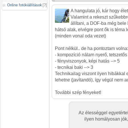
Online fotókiállítások
[
?
]
A hangulata jó, kár hogy élet
Valamint a rekeszt szűkebbr
állítani, a DOF-ba még bele k
hátsó alak, elvégre pont ők is téma 
(minden vonal oda vezet)
Pont nélkül.. de ha pontoztam volna
- kompozíció nálam nyerő, tetszetős 
- fényviszonyok, képi hatás --> 5
- tecnikai baki --> 3
Technikailag viszont ilyen hibákkal
lehetne (javítandó), így végül nem a
További szép fényeket!
Az élességgel egyetérte
ilyen homályosan jók,