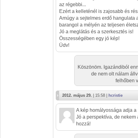
az régebbi...
Ezért a kelleténél is zajosabb és r
Amúgy a sejtelmes erdő hangulata 
barangol a mélyén az teljesen élets
Jó a meglátás és a szerkesztés is!
Összességében egy jó kép!
Üdv!
Köszönöm. Igazándiból enn
de nem olt nálam áll
felhőben vo
2012. május 29.
| 15:58 |
hcristie
A kép homályossága adja a 
Jó a perspektíva, de nekem a
hozzá!