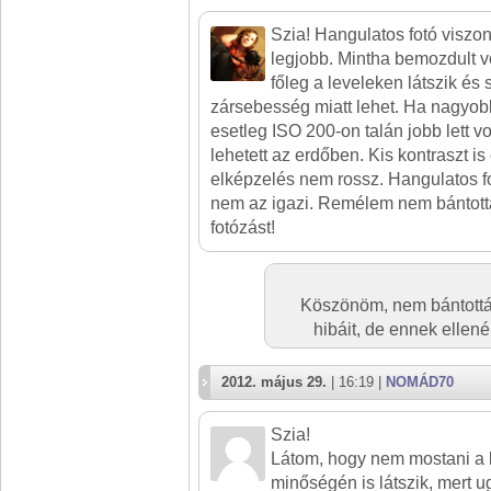
Szia! Hangulatos fotó viszo
legjobb. Mintha bemozdult vo
főleg a leveleken látszik és 
zársebesség miatt lehet. Ha nagyob
esetleg ISO 200-on talán jobb lett v
lehetett az erdőben. Kis kontraszt is 
elképzelés nem rossz. Hangulatos f
nem az igazi. Remélem nem bántott
fotózást!
Köszönöm, nem bántottál
hibáit, de ennek ellen
2012. május 29.
| 16:19 |
NOMÁD70
Szia!
Látom, hogy nem mostani a k
minőségén is látszik, mert u