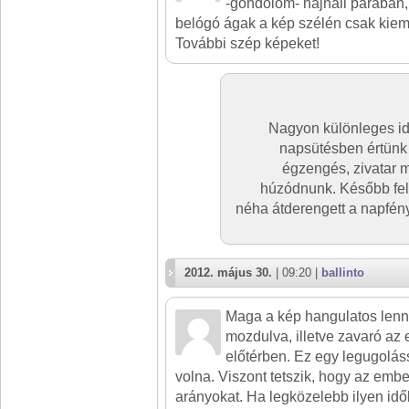
-gondolom- hajnali párában,
belógó ágak a kép szélén csak kieme
További szép képeket!
Nagyon különleges idő
napsütésben értünk 
égzengés, zivatar mi
húzódnunk. Később fel
néha átderengett a napfén
2012. május 30.
| 09:20 |
ballinto
Maga a kép hangulatos lenn
mozdulva, illetve zavaró az
előtérben. Ez egy legugoláss
volna. Viszont tetszik, hogy az em
arányokat. Ha legközelebb ilyen id