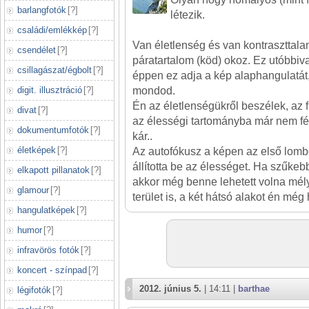
barlangfotók
[
?
]
létezik.
családi/emlékkép
[
?
]
Van életlenség és van kontraszttalan
csendélet
[
?
]
páratartalom (köd) okoz. Ez utóbbiva
csillagászat/égbolt
[
?
]
éppen ez adja a kép alaphangulatát,
digit. illusztráció
[
?
]
mondod.
Én az életlenségükről beszélek, az f
divat
[
?
]
az élességi tartományba már nem fér
dokumentumfotók
[
?
]
kár..
életképek
[
?
]
Az autofókusz a képen az első lombo
állította be az élességet. Ha szűkeb
elkapott pillanatok
[
?
]
akkor még benne lehetett volna m
glamour
[
?
]
terület is, a két hátsó alakot én még
hangulatképek
[
?
]
humor
[
?
]
infravörös fotók
[
?
]
koncert - színpad
[
?
]
2012. június 5.
| 14:11 |
barthae
légifotók
[
?
]