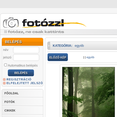
BELÉPÉS
egyéb
KATEGÓRIA:
név
jelszó
|
|
egyéb
ELŐZŐ KÉP
Automatikus belépés
REGISZTRÁCIÓ
ELFELEJTETT JELSZÓ
FŐOLDAL
FOTÓK
CIKKEK