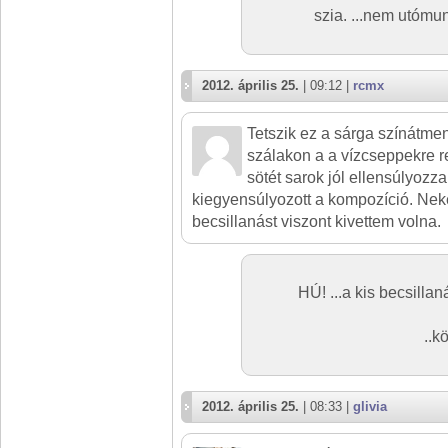
szia. ...nem utóm
2012. április 25.
| 09:12 |
rcmx
Tetszik ez a sárga színátmen
szálakon a a vízcseppekre r
sötét sarok jól ellensúlyozza
kiegyensúlyozott a kompozíció. Neke
becsillanást viszont kivettem volna.
HÚ! ...a kis becsilla
..k
2012. április 25.
| 08:33 |
glivia