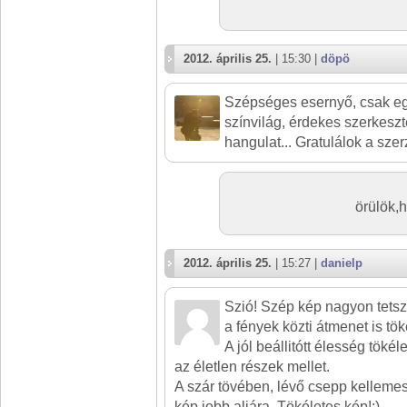
2012. április 25.
| 15:30 |
döpö
Szépséges esernyő, csak egy 
színvilág, érdekes szerkesz
hangulat... Gratulálok a sze
örülök,h
2012. április 25.
| 15:27 |
danielp
Szió! Szép kép nagyon tetszi
a fények közti átmenet is tök
A jól beállitótt élesség tökél
az életlen részek mellet.
A szár tövében, lévő csepp kellemese
kép jobb aljára. Tökéletes kép!:)