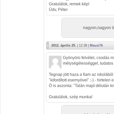
Gratulálok, remek kép!
Üdv, Péter
nagyon,nagyon ö
2012. április 25.
| 12:39 |
Mausi76
Gyönyörü felvétel, csodás m
mélységélességgel, tudatos 
Tegnap jött haza a fiam az iskolábó
"kifordított esernyövel" ;-) - hirtelen
Ö is aszonta: "Talán majd délután ki
Gratulálok, szép munka!