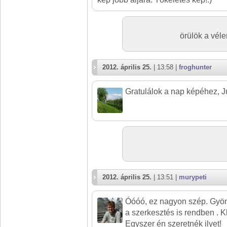
örülök a vél
2012. április 25.
| 13:58 |
froghunter
Gratulálok a nap képéhez, Ju
2012. április 25.
| 13:51 |
murypeti
Óóóó, ez nagyon szép. Gyöny
a szerkesztés is rendben . K
Egyszer én szeretnék ilyet!