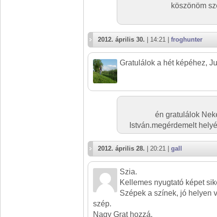
köszönöm szé
2012. április 30.
| 14:21 |
froghunter
Gratulálok a hét képéhez, Ju
én gratulálok Ne
István.megérdemelt helyé
2012. április 28.
| 20:21 |
gall
Szia.
Kellemes nyugtató képet sike
Szépek a színek, jó helyen 
szép.
Nagy Grat hozzá.