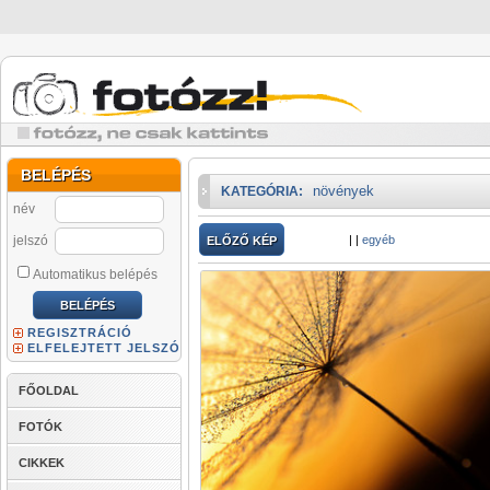
BELÉPÉS
növények
KATEGÓRIA:
név
jelszó
|
|
egyéb
ELŐZŐ KÉP
Automatikus belépés
REGISZTRÁCIÓ
ELFELEJTETT JELSZÓ
FŐOLDAL
FOTÓK
CIKKEK