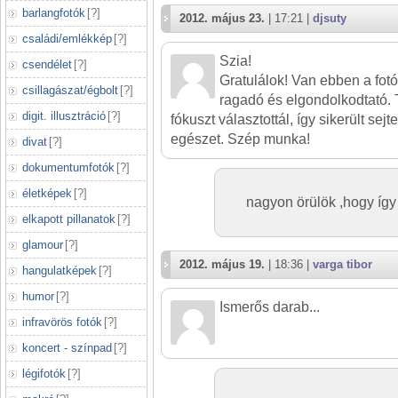
barlangfotók
[
?
]
2012. május 23.
| 17:21 |
djsuty
családi/emlékkép
[
?
]
Szia!
csendélet
[
?
]
Gratulálok! Van ebben a fo
csillagászat/égbolt
[
?
]
ragadó és elgondolkodtató. 
digit. illusztráció
[
?
]
fókuszt választottál, így sikerült sej
egészet. Szép munka!
divat
[
?
]
dokumentumfotók
[
?
]
életképek
[
?
]
nagyon örülök ,hogy íg
elkapott pillanatok
[
?
]
glamour
[
?
]
2012. május 19.
| 18:36 |
varga tibor
hangulatképek
[
?
]
humor
[
?
]
Ismerős darab...
infravörös fotók
[
?
]
koncert - színpad
[
?
]
légifotók
[
?
]