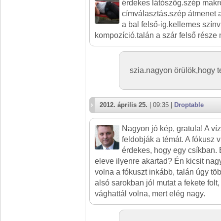
érdekes látószög.szép makró.
címválasztás.szép átmenet a
a bal felső-ig.kellemes szín
kompozíció.talán a szár felső része 
szia.nagyon örülök,hogy 
2012. április 25.
| 09:35 |
Droptable
Nagyon jó kép, gratula! A v
feldobják a témát. A fókusz vi
érdekes, hogy egy csíkban. 
eleve ilyenre akartad? Én kicsit na
volna a fókuszt inkább, talán úgy tö
alsó sarokban jól mutat a fekete folt, 
vághattál volna, mert elég nagy.