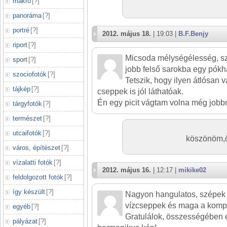
makró
[
?
]
panoráma
[
?
]
portré
[
?
]
2012. május 18.
| 19:03 |
B.F.Benjy
riport
[
?
]
Micsoda mélységélesség, sz
sport
[
?
]
jobb felső sarokba egy pók
szociofotók
[
?
]
Tetszik, hogy ilyen átlósan 
tájkép
[
?
]
cseppek is jól láthatóak.
Én egy picit vágtam volna még jobbr
tárgyfotók
[
?
]
természet
[
?
]
utcaifotók
[
?
]
köszönöm,ör
város, építészet
[
?
]
vízalatti fotók
[
?
]
2012. május 16.
| 12:17 |
mikike02
feldolgozott fotók
[
?
]
így készült
[
?
]
Nagyon hangulatos, szépek 
vízcseppek és maga a kompo
egyéb
[
?
]
Gratulálok, összességében
pályázat
[
?
]