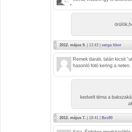
örülök,h
2012. május 9.
| 13:43 |
varga tibor
Remek darab, talán kicsit "u
hasonló fotó kering a neten.
kedvelt téma a bakszaká
a
2012. május 7.
| 19:41 |
Bzs90
Szia. Érdekes megközelítés