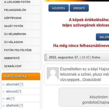
A LEGJOBB FOTÓK
KÖZEPES
EREDETI
FELHASZNÁLÓK
GÉPTÍPUSOK
A képek értékeléséhez
teljes szövegének elolvas
SAJÁT FOTÓK
ÚJ VÉLEMÉNYEK
BELÉP
ÚJ VÁLASZOK
Ha még nincs felhasználónev
FOTÓK FELTÖLTÉSE
2012. augusztus 17.
| 14:43 |
Katee
ISMERTETŐ
SZABÁLYZAT
Eszméletlen ez a kép! Hajn
tetszenek a színei, plusz mé
KATEGÓRIÁK
vízcseppek...Gratulálok!
absztrakt
[
?
]
abszurd
[
?
]
köszönöm 
akt
[
?
]
gondolod,hajnai
állatfotók
[
?
]