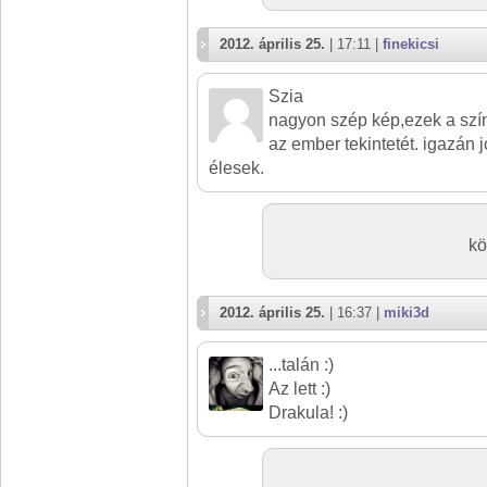
2012. április 25.
| 17:11 |
finekicsi
Szia
nagyon szép kép,ezek a szí
az ember tekintetét. igazán
élesek.
kö
2012. április 25.
| 16:37 |
miki3d
...talán :)
Az lett :)
Drakula! :)