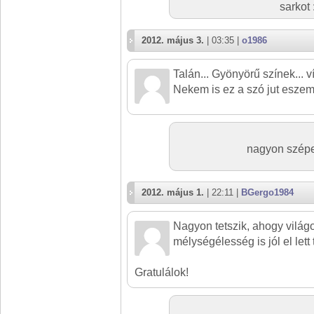
sarkot 
2012. május 3.
| 03:35 |
o1986
Talán... Gyönyörű színek... v
Nekem is ez a szó jut eszemb
nagyon szépe
2012. május 1.
| 22:11 |
BGergo1984
Nagyon tetszik, ahogy világ
mélységélesség is jól el lett 
Gratulálok!