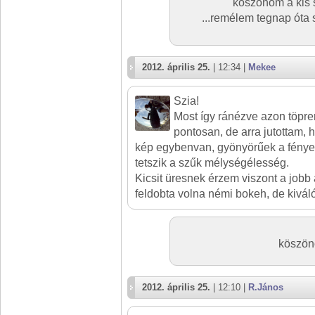
köszönöm a kis sz
...remélem tegnap óta s
2012. április 25.
| 12:34 |
Mekee
Szia!
Most így ránézve azon töpre
pontosan, de arra jutottam,
kép egybenvan, gyönyörűek a fények
tetszik a szűk mélységélesség.
Kicsit üresnek érzem viszont a jobb 
feldobta volna némi bokeh, de kivál
köszön
2012. április 25.
| 12:10 |
R.János