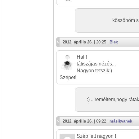
köszönöm sz
2012. április 26.
| 20:25 |
Blex
Hali!
tátiszájas nézés...
Nagyon tetszik:)
Szépet!
:) ...reméltem,hogy rátal
2012. április 26.
| 09:22 |
másikvanek
Szép lett nagyon !