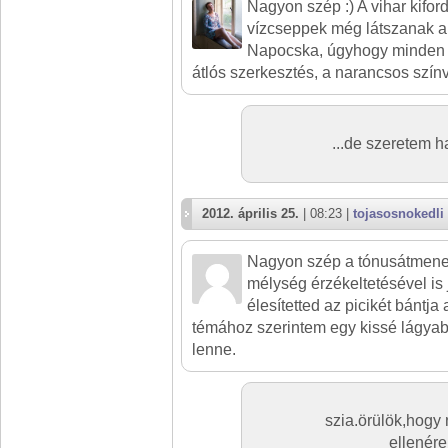
Nagyon szép :) A vihar kiford
vízcseppek még látszanak a 
Napocska, úgyhogy minden ok
átlós szerkesztés, a narancsos színv
...de szeretem ha
2012. április 25.
| 08:23 |
tojasosnokedli
Nagyon szép a tónusátmenet
mélység érzékeltetésével is j
élesítetted az picikét bántj
témához szerintem egy kissé lágyab
lenne.
szia.örülök,hogy
ellenér