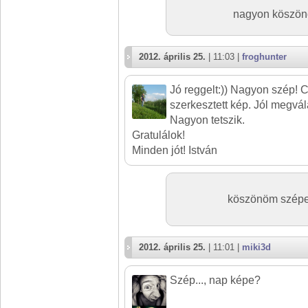
nagyon köszönöm
2012. április 25.
| 11:03 |
froghunter
Jó reggelt:)) Nagyon szép! C
szerkesztett kép. Jól megvá
Nagyon tetszik.
Gratulálok!
Minden jót! István
köszönöm szépe
2012. április 25.
| 11:01 |
miki3d
Szép..., nap képe?