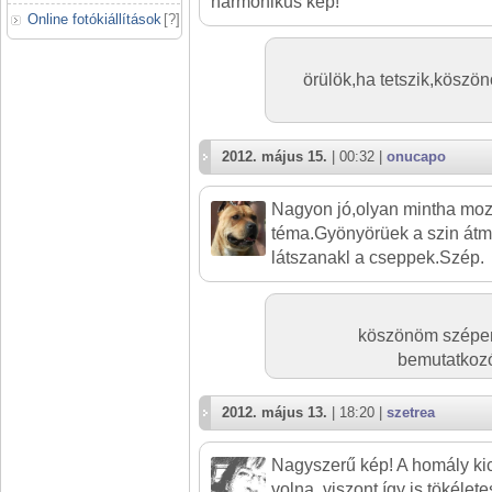
harmonikus kép!
Online fotókiállítások
[
?
]
örülök,ha tetszik,köszö
2012. május 15.
| 00:32 |
onucapo
Nagyon jó,olyan mintha mo
téma.Gyönyörüek a szin át
látszanakl a cseppek.Szép.
köszönöm szépen
bemutatkozó 
2012. május 13.
| 18:20 |
szetrea
Nagyszerű kép! A homály kics
volna, viszont így is tökélete