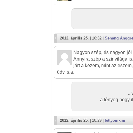
2012. április 25.
| 10:32 |
Senang Anggr
Nagyon szép, és nagyon jól s
Annyira szép a színvilága is
járt a kezem, mint az eszem, 
üdv, s.a.
..
a lényeg,hogy itt
2012. április 25.
| 10:29 |
lettyomkim