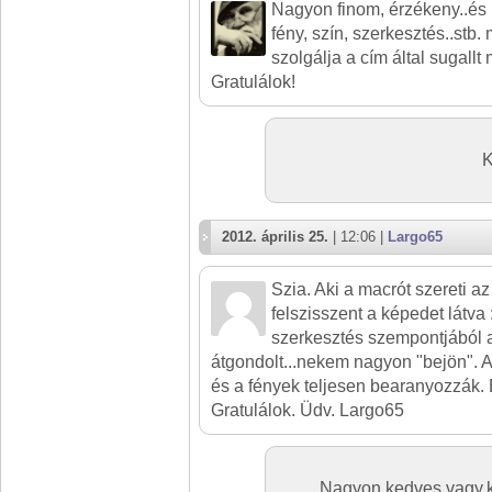
Nagyon finom, érzékeny..és h
fény, szín, szerkesztés..stb
szolgálja a cím által sugallt
Gratulálok!
K
2012. április 25.
| 12:06 |
Largo65
Szia. Aki a macrót szereti a
felszisszent a képedet látva :
szerkesztés szempontjából 
átgondolt...nekem nagyon "bejön". A
és a fények teljesen bearanyozzák.
Gratulálok. Üdv. Largo65
Nagyon kedves vagy,k