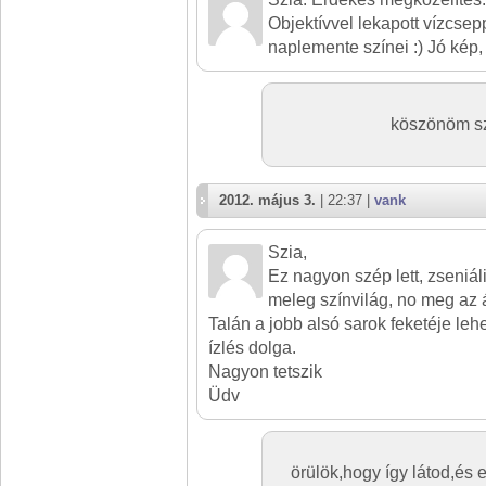
Objektívvel lekapott vízcsep
naplemente színei :) Jó kép,
köszönöm sz
2012. május 3.
| 22:37 |
vank
Szia,
Ez nagyon szép lett, zseniál
meleg színvilág, no meg az 
Talán a jobb alsó sarok feketéje le
ízlés dolga.
Nagyon tetszik
Üdv
örülök,hogy így látod,és 