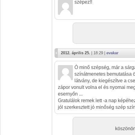
szépez!!
2012. április 25.
| 18:29 |
evakar
Ó minő szépség, már a sárg
színátmenetes bemutatása 
látvány, de kiegészítve a cs
zápor vonult volna el és nyomai meg
esernyőn ...
Gratulálok remek lett -a nap képéhez
jól szerkesztett jó minőség szép szí
köszönöm