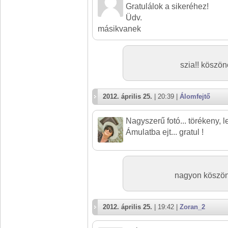
Gratulálok a sikeréhez!
Üdv.
másikvanek
szia!! köszö
2012. április 25.
| 20:39 |
Álomfejtő
Nagyszerű fotó... törékeny, le
Ámulatba ejt... gratul !
nagyon köszönö
2012. április 25.
| 19:42 |
Zoran_2