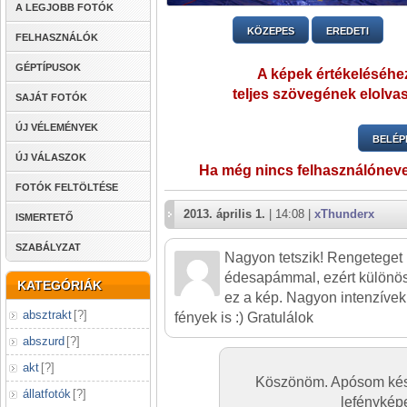
A LEGJOBB FOTÓK
KÖZEPES
EREDETI
FELHASZNÁLÓK
GÉPTÍPUSOK
A képek értékeléséhez
teljes szövegének elolvas
SAJÁT FOTÓK
ÚJ VÉLEMÉNYEK
BELÉP
ÚJ VÁLASZOK
Ha még nincs felhasználónev
FOTÓK FELTÖLTÉSE
2013. április 1.
| 14:08 |
xThunderx
ISMERTETŐ
SZABÁLYZAT
Nagyon tetszik! Rengeteget
édesapámmal, ezért külön
KATEGÓRIÁK
ez a kép. Nagyon intenzívek 
absztrakt
[
?
]
fények is :) Gratulálok
abszurd
[
?
]
akt
[
?
]
Köszönöm. Apósom készí
állatfotók
[
?
]
lefényképe