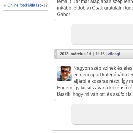
téma. ( Bár már alapjában szép len
Online fotókiállítások
[
?
]
inkább feldobja) Csak gratulálni tud
Gábor
2012. március 14.
| 11:16 |
viloagi
Nagyon szép színek és éless
én nem riport kategóriába 
aljáról a kosaras részt. Így 
Engem így kicsit zavar a középső r
látszik, hogy mi van ott, és zsúfolt is