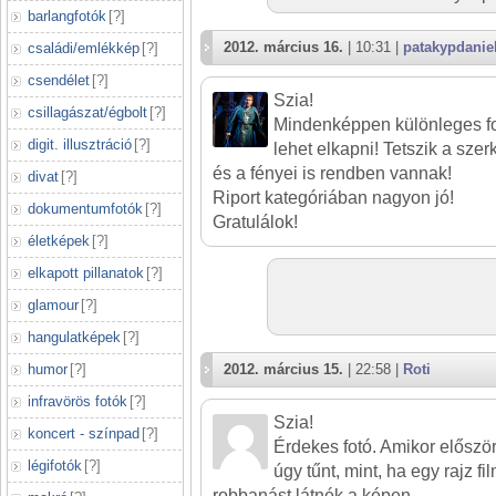
barlangfotók
[
?
]
2012. március 16.
| 10:31 |
patakypdanie
családi/emlékkép
[
?
]
csendélet
[
?
]
Szia!
csillagászat/égbolt
[
?
]
Mindenképpen különleges fotó,
digit. illusztráció
[
?
]
lehet elkapni! Tetszik a szer
és a fényei is rendben vannak!
divat
[
?
]
Riport kategóriában nagyon jó!
dokumentumfotók
[
?
]
Gratulálok!
életképek
[
?
]
elkapott pillanatok
[
?
]
glamour
[
?
]
hangulatképek
[
?
]
humor
[
?
]
2012. március 15.
| 22:58 |
Roti
infravörös fotók
[
?
]
Szia!
koncert - színpad
[
?
]
Érdekes fotó. Amikor először
légifotók
[
?
]
úgy tűnt, mint, ha egy rajz 
robbanást látnék a képen.