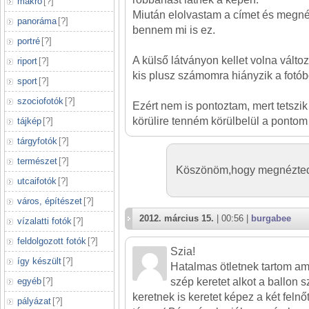
makró
[
?
]
Miután elolvastam a címet és megné
panoráma
[
?
]
bennem mi is ez.
portré
[
?
]
A külső látványon kellet volna változt
riport
[
?
]
kis plusz számomra hiányzik a fotób
sport
[
?
]
szociofotók
[
?
]
Ezért nem is pontoztam, mert tetszik
körülire tenném körülbelül a pontom 
tájkép
[
?
]
tárgyfotók
[
?
]
természet
[
?
]
Köszönöm,hogy megnézted
utcaifotók
[
?
]
város, építészet
[
?
]
2012. március 15.
| 00:56 |
burgabee
vízalatti fotók
[
?
]
feldolgozott fotók
[
?
]
Szia!
így készült
[
?
]
Hatalmas ötletnek tartom ami
egyéb
[
?
]
szép keretet alkot a ballon
keretnek is keretet képez a két felnőt
pályázat
[
?
]