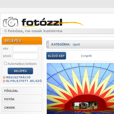
BELÉPÉS
riport
KATEGÓRIA:
név
jelszó
|
|
egyéb
ELŐZŐ KÉP
Automatikus belépés
REGISZTRÁCIÓ
ELFELEJTETT JELSZÓ
FŐOLDAL
FOTÓK
CIKKEK