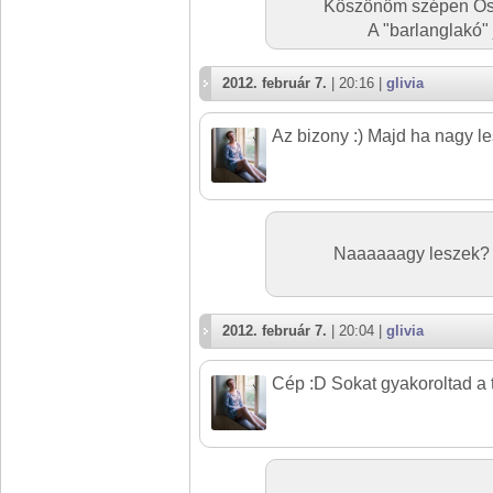
Köszönöm szépen Oszty
A "barlanglakó" j
2012. február 7.
| 20:16 |
glivia
Az bizony :) Majd ha nagy le
Naaaaaagy leszek
2012. február 7.
| 20:04 |
glivia
Cép :D Sokat gyakoroltad a tü