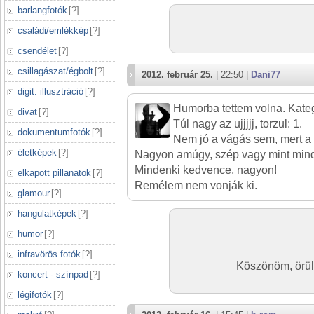
barlangfotók
[
?
]
családi/emlékkép
[
?
]
csendélet
[
?
]
csillagászat/égbolt
[
?
]
2012. február 25.
| 22:50 |
Dani77
digit. illusztráció
[
?
]
Humorba tettem volna. Kateg
divat
[
?
]
Túl nagy az ujjjjj, torzul: 1.
dokumentumfotók
[
?
]
Nem jó a vágás sem, mert a k
életképek
[
?
]
Nagyon amúgy, szép vagy mint mind
Mindenki kedvence, nagyon!
elkapott pillanatok
[
?
]
Remélem nem vonják ki.
glamour
[
?
]
hangulatképek
[
?
]
humor
[
?
]
infravörös fotók
[
?
]
Köszönöm, örülö
koncert - színpad
[
?
]
légifotók
[
?
]