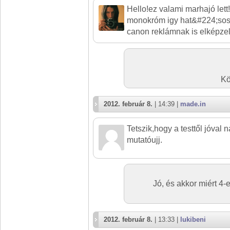
Hello!ez valami marhajó lett!
monokróm igy hat&#224;sos
canon reklámnak is elképze
Kö
2012. február 8.
| 14:39 |
made.in
Tetszik,hogy a testtől jóval
mutatóujj.
Jó, és akkor miért 4
2012. február 8.
| 13:33 |
lukibeni