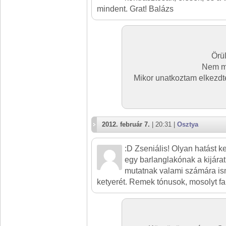
mindent. Grat! Balázs
Örül
Nem ma
Mikor unatkoztam elkezdt
2012. február 7.
| 20:31 |
Osztya
:D Zseniális! Olyan hatást k
egy barlanglakónak a kijárat 
mutatnak valami számára ism
ketyerét. Remek tónusok, mosolyt faka