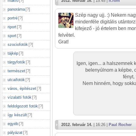
makró
[
?
]
2012. február 16.
| 15:45 |
h.rom
panoráma
[
?
]
Szép nagy ujj. :) Nekem nag
portré
[
?
]
mindenféle digitális utántorz
riport
[
?
]
kifejező - jó értelem ben mon
felvétel.
sport
[
?
]
Grat!
szociofotók
[
?
]
tájkép
[
?
]
tárgyfotók
[
?
]
Igen, igen... a halszemnek 
belenyúlnom a képbe, c
természet
[
?
]
fényt,
utcaifotók
[
?
]
Nem hinném, hogy sokkal
város, építészet
[
?
]
vízalatti fotók
[
?
]
feldolgozott fotók
[
?
]
így készült
[
?
]
egyéb
[
?
]
2012. február 14.
| 16:26 |
Paul Rocher
pályázat
[
?
]