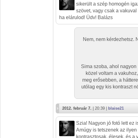
sikerült a szép homogén igaz
szövet, vagy csak a vakuval
ha elárulod! Üdv! Balázs
Nem, nem kérdezhetsz. N
Sima szoba, ahol nagyon m
közel voltam a vakuhoz,
meg erősebben, a hátter
utólag egy kis kontraszt n
2012. február 7.
| 20:39 |
blaise21
Szia! Nagyon jó fotó lett ez is
Amúgy is tetszenek az ilyen s
kontrasztosak, élesek, és a v