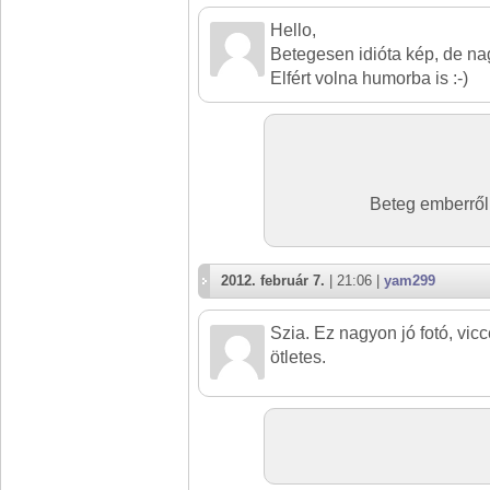
Hello,
Betegesen idióta kép, de na
Elfért volna humorba is :-)
Beteg emberről
2012. február 7.
| 21:06 |
yam299
Szia. Ez nagyon jó fotó, vi
ötletes.