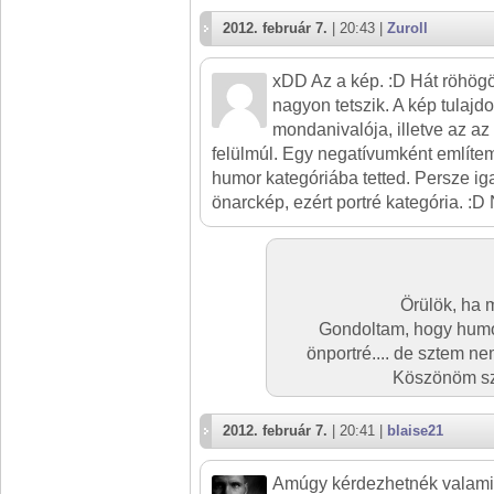
2012. február 7.
| 20:43 |
Zuroll
xDD Az a kép. :D Hát röhögök
nagyon tetszik. A kép tulajdo
mondanivalója, illetve az az
felülmúl. Egy negatívumként említem
humor kategóriába tetted. Persze ig
önarckép, ezért portré kategória. :D 
Örülök, ha 
Gondoltam, hogy humo
önportré.... de sztem n
Köszönöm sz
2012. február 7.
| 20:41 |
blaise21
Amúgy kérdezhetnék valami