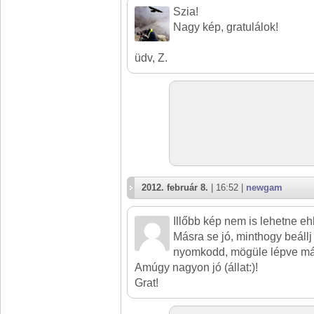
Szia!
Nagy kép, gratulálok!
üdv, Z.
2012. február 8.
| 16:52 |
newgam
Illőbb kép nem is lehetne ehh
Másra se jó, minthogy beállj 
nyomkodd, mögüle lépve má
Amúgy nagyon jó (állat:)!
Grat!