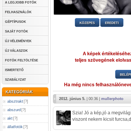
A LEGJOBB FOTÓK
FELHASZNÁLÓK
GÉPTÍPUSOK
KÖZEPES
EREDETI
SAJÁT FOTÓK
ÚJ VÉLEMÉNYEK
ÚJ VÁLASZOK
A képek értékeléséhez
teljes szövegének elolvas
FOTÓK FELTÖLTÉSE
ISMERTETŐ
BELÉP
SZABÁLYZAT
Ha még nincs felhasználónev
KATEGÓRIÁK
2012. június 5.
| 00:36 |
mullerphoto
absztrakt
[
?
]
abszurd
[
?
]
Szia! Jó a kép,jó a megvilágí
akt
[
?
]
viszont nekem kicsit furcsa,
állatfotók
[
?
]