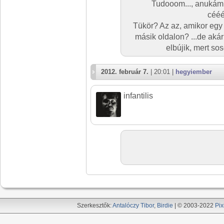
Tudooom..., anukám 
cééé
Tükör? Az az, amikor egy
másik oldalon? ...de ak
elbújik, mert so
2012. február 7.
| 20:01 |
hegyiember
infantilis
Szerkesztők:
Antalóczy Tibor
,
Birdie
| © 2003-2022
Pix