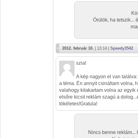
Kö
Örülök, ha tetszik..
mag
2012. február 10.
| 13:14 |
Speedy3542
szia!
A kép nagyon el van találva: 
a téma. Én annyit csináltam volna, ho
valahogy kitakartam volna az egyik 
elsőre kicsit reklám szagú a dolog...d
tökéletes!Gratula!
Nincs benne reklám... l