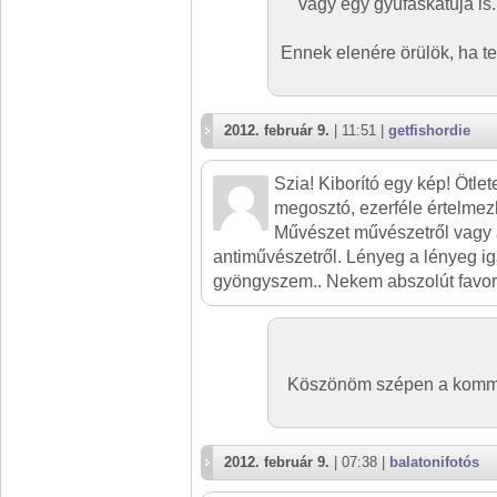
vagy egy gyufáskatuja is.
Ennek elenére örülök, ha t
2012. február 9.
| 11:51 |
getfishordie
Szia! Kiborító egy kép! Ötle
megosztó, ezerféle értelmez
Művészet művészetről vagy
antiművészetről. Lényeg a lényeg ig
gyöngyszem.. Nekem abszolút favori
Köszönöm szépen a kommen
2012. február 9.
| 07:38 |
balatonifotós