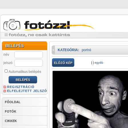
BELÉPÉS
portré
KATEGÓRIA:
név
jelszó
|
|
egyéb
ELŐZŐ KÉP
Automatikus belépés
REGISZTRÁCIÓ
ELFELEJTETT JELSZÓ
FŐOLDAL
FOTÓK
CIKKEK