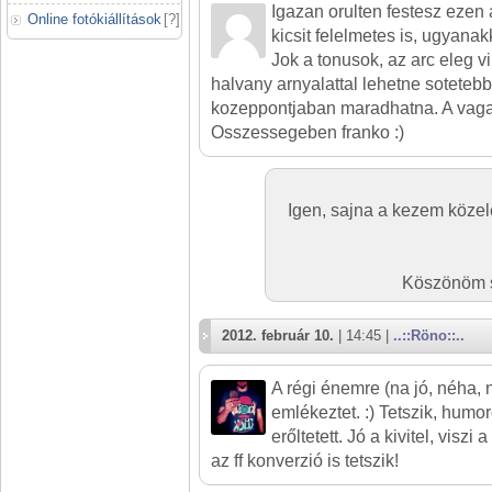
Igazan orulten festesz ezen 
Online fotókiállítások
[
?
]
kicsit felelmetes is, ugyanak
Jok a tonusok, az arc eleg v
halvany arnyalattal lehetne sotetebb
kozeppontjaban maradhatna. A vagas 
Osszessegeben franko :)
Igen, sajna a kezem közel
Köszönöm s
2012. február 10.
| 14:45 |
..::Röno::..
A régi énemre (na jó, néha,
emlékeztet. :) Tetszik, humor
erőltetett. Jó a kivitel, viszi
az ff konverzió is tetszik!