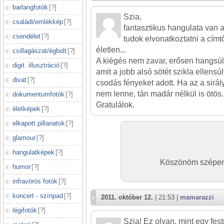
barlangfotók
[
?
]
Szia,
családi/emlékkép
[
?
]
fantasztikus hangulata van
csendélet
[
?
]
tudok elvonatkoztatni a címt
életlen...
csillagászat/égbolt
[
?
]
A kiégés nem zavar, erősen hangsúly
digit. illusztráció
[
?
]
amit a jobb alsó sötét szikla ellensú
divat
[
?
]
csodás fényeket adott. Ha az a sirál
nem lenne, tán madár nélkül is ötös.
dokumentumfotók
[
?
]
Gratulálok.
életképek
[
?
]
elkapott pillanatok
[
?
]
glamour
[
?
]
hangulatképek
[
?
]
Köszönöm szépen
humor
[
?
]
infravörös fotók
[
?
]
koncert - színpad
[
?
]
2011. október 12.
| 21:53 |
mamarazzi
légifotók
[
?
]
Szia! Ez olyan, mint egy fe