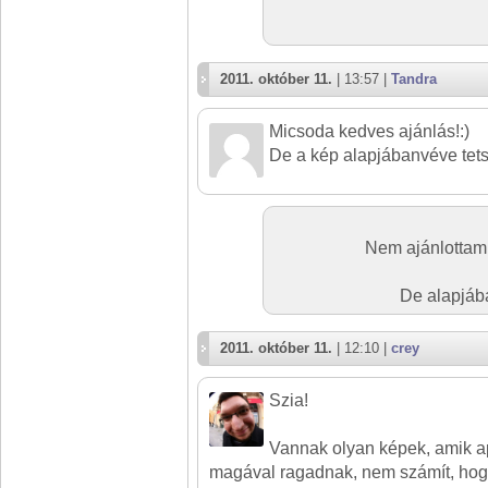
2011. október 11.
| 13:57 |
Tandra
Micsoda kedves ajánlás!:)
De a kép alapjábanvéve tetsz
Nem ajánlottam 
De alapjáb
2011. október 11.
| 12:10 |
crey
Szia!
Vannak olyan képek, amik ap
magával ragadnak, nem számít, hogy