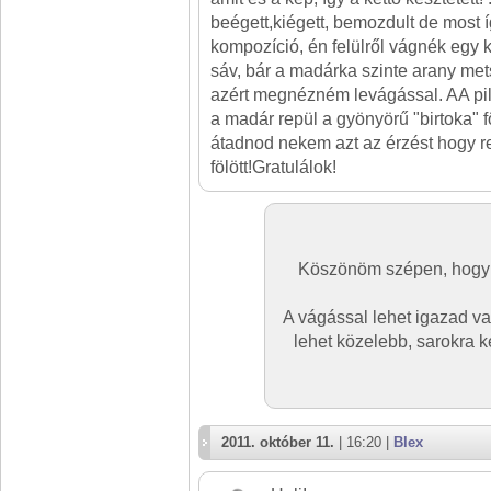
beégett,kiégett, bemozdult de most íg
kompozíció, én felülről vágnék egy k
sáv, bár a madárka szinte arany me
azért megnézném levágással. AA pi
a madár repül a gyönyörű "birtoka" föl
átadnod nekem azt az érzést hogy re
fölött!Gratulálok!
Köszönöm szépen, hogy a
A vágással lehet igazad van,
lehet közelebb, sarokra k
2011. október 11.
| 16:20 |
Blex