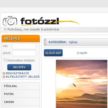
BELÉPÉS
tájkép
KATEGÓRIA:
név
jelszó
|
|
egyéb
ELŐZŐ KÉP
Automatikus belépés
REGISZTRÁCIÓ
ELFELEJTETT JELSZÓ
FŐOLDAL
FOTÓK
CIKKEK