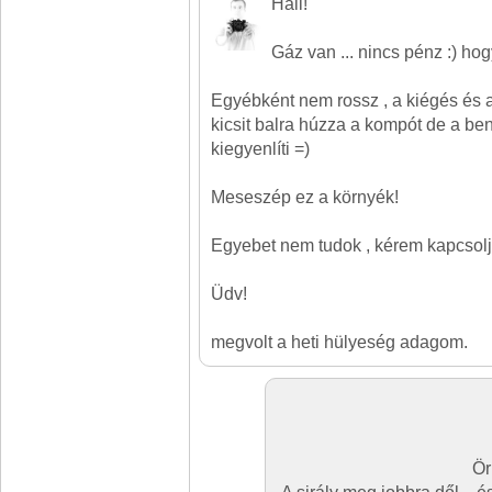
Hali!
Gáz van ... nincs pénz :) hog
Egyébként nem rossz , a kiégés és
kicsit balra húzza a kompót de a bent
kiegyenlíti =)
Meseszép ez a környék!
Egyebet nem tudok , kérem kapcsolja
Üdv!
megvolt a heti hülyeség adagom.
Ör