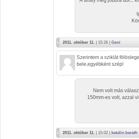
A sirály meg jobbra dől... 
I
Kö
2011. október 11.
| 15:26 |
Geni
Szerintem a sziklát fölösle
bele,egyébként szép!
Nem volt más válasz
150mm-es volt, azzal vi
2011. október 11.
| 15:02 |
katalin.barath