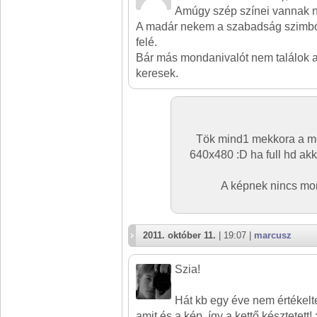
Amúgy szép színei vannak 
A madár nekem a szabadság szimbó
felé.
Bár más mondanivalót nem találok a
keresek.
Tök mind1 mekkora a mo
640x480 :D ha full hd akk
A képnek nincs mond
2011. október 11.
| 19:07 |
marcusz
Szia!
Hát kb egy éve nem értékelt
amit és a kép, így a kettő késztetett!