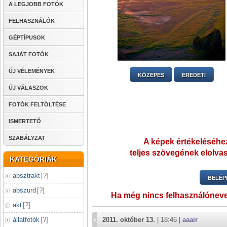
A LEGJOBB FOTÓK
FELHASZNÁLÓK
GÉPTÍPUSOK
SAJÁT FOTÓK
ÚJ VÉLEMÉNYEK
KÖZEPES
EREDETI
ÚJ VÁLASZOK
FOTÓK FELTÖLTÉSE
ISMERTETŐ
SZABÁLYZAT
A képek értékeléséhez
teljes szövegének elolvas
KATEGÓRIÁK
absztrakt
[
?
]
BELÉP
abszurd
[
?
]
Ha még nincs felhasználónev
akt
[
?
]
állatfotók
[
?
]
2011. október 13.
| 18:46 |
aaair