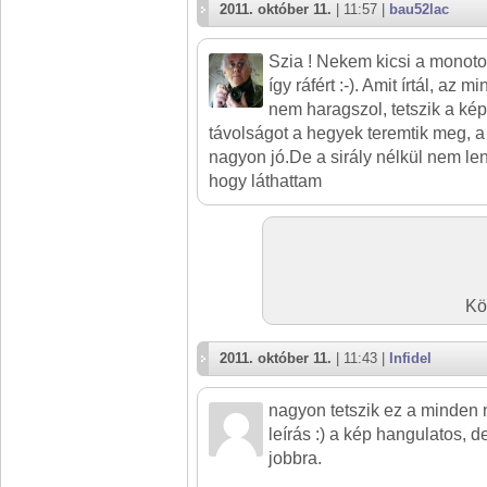
2011. október 11.
| 11:57 |
bau52lac
Szia ! Nekem kicsi a monotor
így ráfért :-). Amit írtál, az 
nem haragszol, tetszik a kép
távolságot a hegyek teremtik meg, a
nagyon jó.De a sirály nélkül nem len
hogy láthattam
Kö
2011. október 11.
| 11:43 |
Infidel
nagyon tetszik ez a minden
leírás :) a kép hangulatos, d
jobbra.