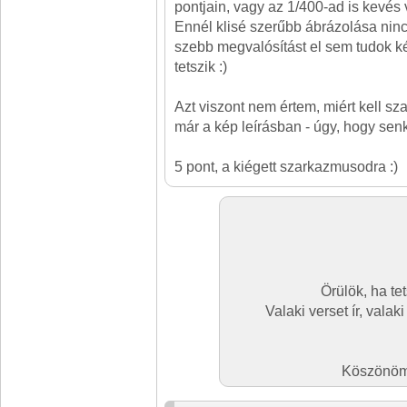
pontjain, vagy az 1/400-ad is kevés 
Ennél klisé szerűbb ábrázolása nin
szebb megvalósítást el sem tudok k
tetszik :)
Azt viszont nem értem, miért kell sz
már a kép leírásban - úgy, hogy senk
5 pont, a kiégett szarkazmusodra :)
Örülök, ha tet
Valaki verset ír, valak
Köszönöm 