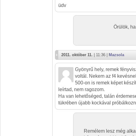
üdv
Örülök, ha 
2011. október 11.
| 11:36 |
Mazsola
Gyönyrű hely, remek fényvis
voltál. Nekem az f4 kevésnek
500-on is remek képet készíte
leírtad, nem ragozom.
Ha van lehetőséged, talán érdemes
tükrében újabb kockával próbálkozni.
Remélem lesz még alkal