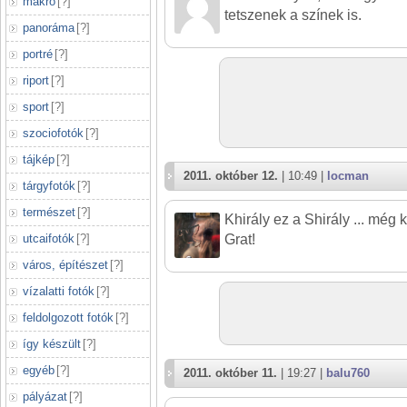
makró
[
?
]
tetszenek a színek is.
panoráma
[
?
]
portré
[
?
]
riport
[
?
]
sport
[
?
]
szociofotók
[
?
]
tájkép
[
?
]
2011. október 12.
| 10:49 |
locman
tárgyfotók
[
?
]
természet
[
?
]
Khirály ez a Shirály ... még 
utcaifotók
[
?
]
Grat!
város, építészet
[
?
]
vízalatti fotók
[
?
]
feldolgozott fotók
[
?
]
így készült
[
?
]
egyéb
[
?
]
2011. október 11.
| 19:27 |
balu760
pályázat
[
?
]