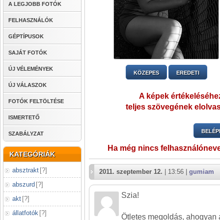
A LEGJOBB FOTÓK
FELHASZNÁLÓK
GÉPTÍPUSOK
SAJÁT FOTÓK
ÚJ VÉLEMÉNYEK
KÖZEPES
EREDETI
ÚJ VÁLASZOK
A képek értékeléséhez
FOTÓK FELTÖLTÉSE
teljes szövegének elolvas
ISMERTETŐ
BELÉP
SZABÁLYZAT
Ha még nincs felhasználónev
KATEGÓRIÁK
absztrakt
[
?
]
2011. szeptember 12.
| 13:56 |
gumiam
abszurd
[
?
]
Szia!
akt
[
?
]
állatfotók
[
?
]
Ötletes megoldás, ahogyan 