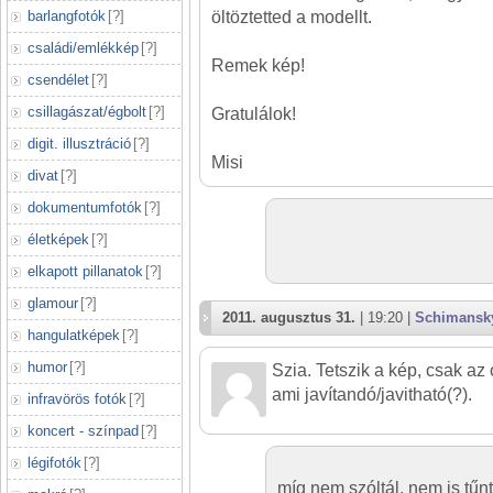
barlangfotók
[
?
]
öltöztetted a modellt.
családi/emlékkép
[
?
]
Remek kép!
csendélet
[
?
]
csillagászat/égbolt
[
?
]
Gratulálok!
digit. illusztráció
[
?
]
Misi
divat
[
?
]
dokumentumfotók
[
?
]
életképek
[
?
]
elkapott pillanatok
[
?
]
glamour
[
?
]
2011. augusztus 31.
| 19:20 |
Schimansk
hangulatképek
[
?
]
humor
[
?
]
Szia. Tetszik a kép, csak az 
ami javítandó/javitható(?).
infravörös fotók
[
?
]
koncert - színpad
[
?
]
légifotók
[
?
]
míg nem szóltál, nem is tűnt 