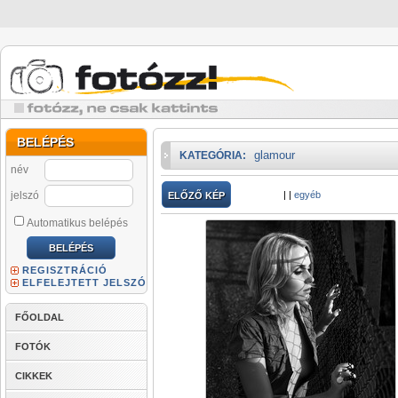
BELÉPÉS
glamour
KATEGÓRIA:
név
jelszó
|
|
egyéb
ELŐZŐ KÉP
Automatikus belépés
REGISZTRÁCIÓ
ELFELEJTETT JELSZÓ
FŐOLDAL
FOTÓK
CIKKEK