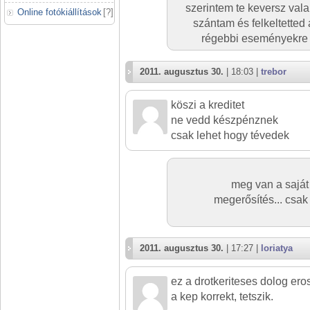
szerintem te keversz val
Online fotókiállítások
[
?
]
szántam és felkeltetted
régebbi eseményekre g
2011. augusztus 30.
| 18:03 |
trebor
köszi a kreditet
ne vedd készpénznek
csak lehet hogy tévedek
meg van a saját
megerősítés... csak
2011. augusztus 30.
| 17:27 |
loriatya
ez a drotkeriteses dolog er
a kep korrekt, tetszik.