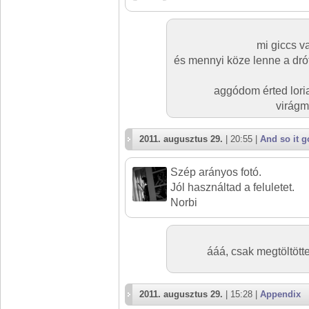
mi giccs v
és mennyi köze lenne a drót
aggódom érted loria
virágm
2011. augusztus 29.
| 20:55 |
And so it 
Szép arányos fotó.
Jól használtad a feluletet.
Norbi
ááá, csak megtöltötte
2011. augusztus 29.
| 15:28 |
Appendix