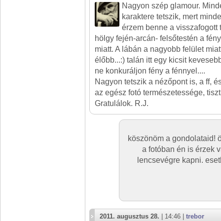
Nagyon szép glamour. Minde
karaktere tetszik, mert mind
érzem benne a visszafogott
hölgy fején-arcán- felsőtestén a fén
miatt. A lábán a nagyobb felület mia
élőbb...:) talán itt egy kicsit kevese
ne konkuráljon fény a fénnyel....
Nagyon tetszik a nézőpont is, a ff, é
az egész fotó természetessége, tisz
Gratulálok. R.J.
köszönöm a gondolataid! ör
a fotóban én is érzek v
lencsevégre kapni. eset
2011. augusztus 28.
| 14:46 |
trebor