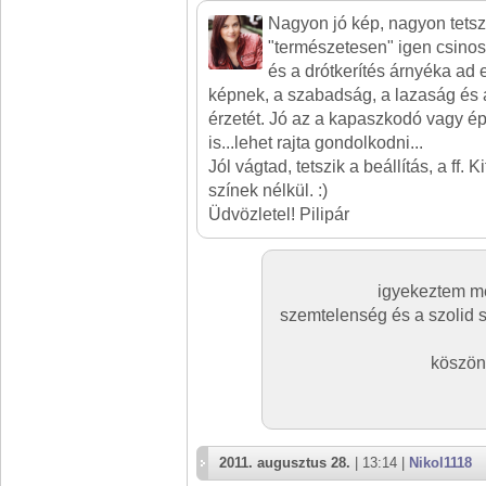
Nagyon jó kép, nagyon tetszi
"természetesen" igen csinos
és a drótkerítés árnyéka ad 
képnek, a szabadság, a lazaság és 
érzetét. Jó az a kapaszkodó vagy ép
is...lehet rajta gondolkodni...
Jól vágtad, tetszik a beállítás, a ff. 
színek nélkül. :)
Üdvözletel! Pilipár
igyekeztem me
szemtelenség és a szolid s
köszön
2011. augusztus 28.
| 13:14 |
Nikol1118