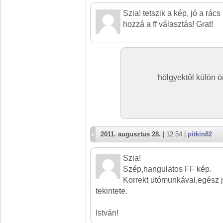
Szia! tetszik a kép, jó a rác
hozzá a ff választás! Grat!
hölgyektől külön ö
2011. augusztus 28.
| 12:54 |
pitkin82
Szia!
Szép,hangulatos FF kép.
Korrekt utómunkával,egész j
tekintete.
István!