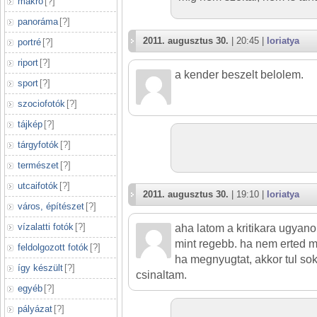
makró
[
?
]
panoráma
[
?
]
2011. augusztus 30.
| 20:45 |
loriatya
portré
[
?
]
riport
[
?
]
a kender beszelt belolem.
sport
[
?
]
szociofotók
[
?
]
tájkép
[
?
]
tárgyfotók
[
?
]
természet
[
?
]
utcaifotók
[
?
]
2011. augusztus 30.
| 19:10 |
loriatya
város, építészet
[
?
]
vízalatti fotók
[
?
]
aha latom a kritikara ugyan
mint regebb. ha nem erted mi
feldolgozott fotók
[
?
]
ha megnyugtat, akkor tul so
így készült
[
?
]
csinaltam.
egyéb
[
?
]
pályázat
[
?
]