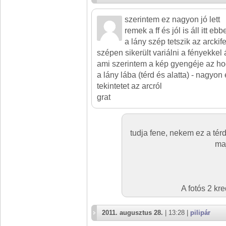
szerintem ez nagyon jó lett
remek a ff és jól is áll itt eb
a lány szép tetszik az arcki
szépen sikerült variálni a fényekkel
ami szerintem a kép gyengéje az ho
a lány lába (térd és alatta) - nagyon 
tekintetet az arcról
grat
tudja fene, nekem ez a térd
maj
A fotós 2 kr
2011. augusztus 28.
| 13:28 |
pilipár