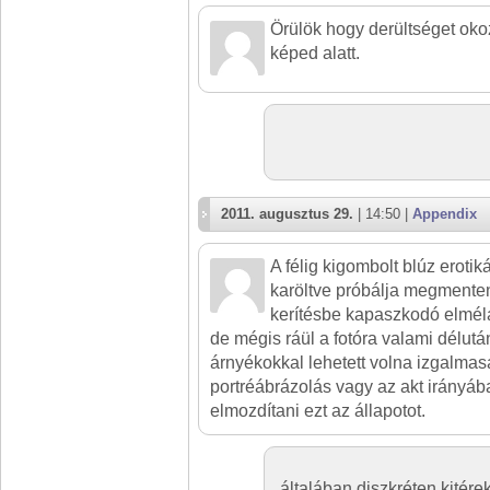
Örülök hogy derültséget oko
képed alatt.
2011. augusztus 29.
| 14:50 |
Appendix
A félig kigombolt blúz erotik
karöltve próbálja megmenten
kerítésbe kapaszkodó elmélá
de mégis ráül a fotóra valami délut
árnyékokkal lehetett volna izgalmas
portréábrázolás vagy az akt irányáb
elmozdítani ezt az állapotot.
általában diszkréten kitére