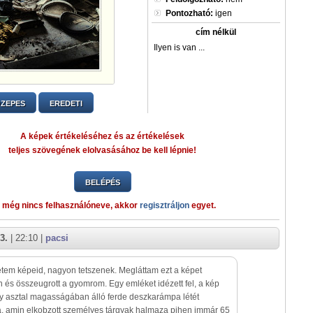
Pontozható:
igen
cím nélkül
Ilyen is van ...
ZEPES
EREDETI
A képek értékeléséhez és az értékelések
teljes szövegének elolvasásához be kell lépnie!
BELÉPÉS
 még nincs felhasználóneve, akkor
regisztráljon
egyet.
3.
| 22:10 |
pacsi
em képeid, nagyon tetszenek. Megláttam ezt a képet
n és összeugrott a gyomrom. Egy emléket idézett fel, a kép
gy asztal magasságában álló ferde deszkarámpa létét
a, amin elkobzott személyes tárgyak halmaza pihen immár 65