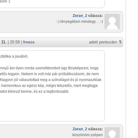
sőre :)
Zoran_2
válasza:
:-) lényegében mindegy .. :-)
 11.
| 20:58 |
freeze
adott pontszám:
5
tétika a javából.
nnyű ám ilyen ronda szemétdombot úgy fényképezni, hogy
zetős legyen. Nekem is volt már pár próbálkozásom, de nem
 Nagyon jól választottad meg a színvilágot és jó nyomasztóak
s harmonikus az egész kép, mégis tetszetős, mert megfogja
atot ébreszt benne, és ez a legfontosabb.
Zoran_2
válasza:
köszönöm szépen