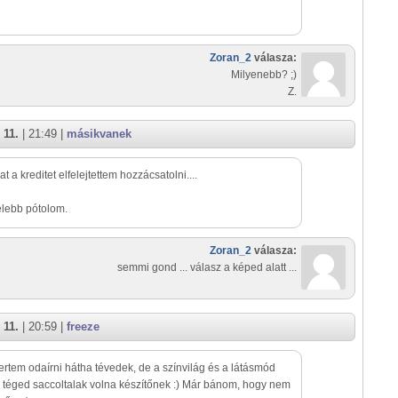
Zoran_2
válasza:
Milyenebb? ;)
Z.
 11.
| 21:49 |
másikvanek
t a kreditet elfelejtettem hozzácsatolni....
lebb pótolom.
Zoran_2
válasza:
semmi gond ... válasz a képed alatt ...
 11.
| 20:59 |
freeze
tem odaírni hátha tévedek, de a színvilág és a látásmód
 téged saccoltalak volna készítőnek :) Már bánom, hogy nem