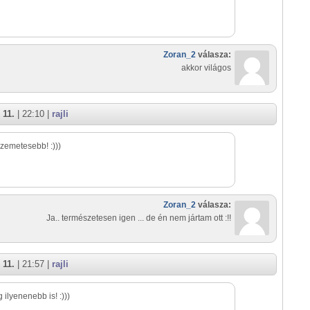
Zoran_2
válasza:
akkor világos
 11.
| 22:10 |
rajli
zemetesebb! :)))
Zoran_2
válasza:
Ja.. természetesen igen ... de én nem jártam ott :!!
 11.
| 21:57 |
rajli
 ilyenenebb is! :)))