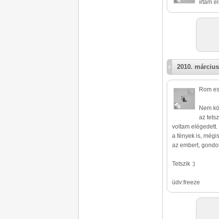
írtam el
2010. március
Rom esz
Nem kö
az tets
voltam elégedett.
a fények is, mégi
az embert, gondol
Tetszik :)
üdv:freeze