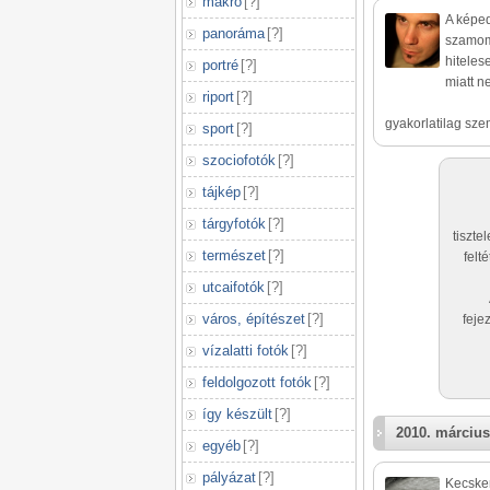
makró
[
?
]
A képed
panoráma
[
?
]
szamomr
hiteles
portré
[
?
]
miatt n
riport
[
?
]
gyakorlatilag szem
sport
[
?
]
szociofotók
[
?
]
tájkép
[
?
]
tárgyfotók
[
?
]
tiszte
természet
[
?
]
felt
utcaifotók
[
?
]
város, építészet
[
?
]
feje
vízalatti fotók
[
?
]
feldolgozott fotók
[
?
]
így készült
[
?
]
2010. március
egyéb
[
?
]
pályázat
[
?
]
Kecskem