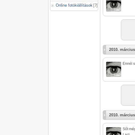
Online fotókiállítások
[
?
]
2010. március
Ennél s
2010. március
Sőt még
Laci