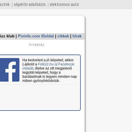
esztek
objektív adatbázis
elektromos autó
ózz klub
|
Pixinfo.com főoldal
|
cikkek
|
hírek
Ha kedveled a jó képeket, akkor
Lájkold
a
Fotózz.hu új Facebook
oldalát
, illetve az ott megjelenő
legjobb képeket, hogy a
barátaidnak is legyen minden nap
miben gyönyörködniük.