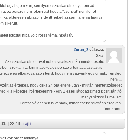
del egy bajom van, semilyen esztétikai élményt nem ad
a, ez persze nem jelenti azt hogy a "csúnyát" nem lehet
en karakteresen ábrazolni de itt neked asszem a téma hianya
em sikerült.
etet fotoztal.hiba volt, rossz téma, hibás út.
Zoran_2
válasza:
Szia!
Az esztétikai élménnyel nehéz vitatkozni. Én mindenesetre
letben szoktam tartani másokét, és persze a témaválasztást is -
ételezve és elfogadva azon tényt, hogy nem vagyunk egyformák. Tényleg
nem ...
Azért az érdekes, hogy cirka 24 óra eltelte után - miután nemtetszésedet
zted ki a képedre írt értékelemre - egy 1 essel látogatsz meg kicsit sántító
magyarázkodás mellett.
Persze véletlenek is vannak, mindnesetre felettébb érdekes.
üdv. Zoran
 11.
| 22:18 |
rajli
ét volt orosz laktanya!