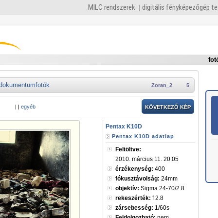
MILC rendszerek
digitális fényképezőgép t
fot
dokumentumfotók
Zoran_2
5
|
|
egyéb
KÖVETKEZŐ KÉP
Pentax K10D
Pentax K10D adatlap
Feltöltve:
2010. március 11. 20:05
érzékenység:
400
fókusztávolság:
24mm
objektív:
Sigma 24-70/2.8
rekeszérték:
f 2.8
zársebesség:
1/60s
Feldolgozható:
nem