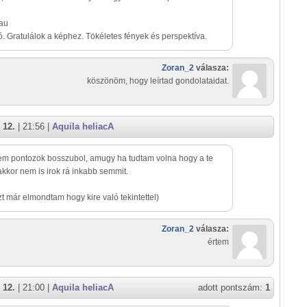
au
ó. Gratulálok a képhez. Tökéletes fények és perspektíva.
Zoran_2
válasza:
köszönöm, hogy leírtad gondolataidat.
 12.
| 21:56 |
Aquila heliacA
em pontozok bosszubol, amugy ha tudtam volna hogy a te
kkor nem is irok rá inkabb semmit.
t már elmondtam hogy kire való tekintettel)
Zoran_2
válasza:
értem
 12.
| 21:00 |
Aquila heliacA
adott pontszám:
1