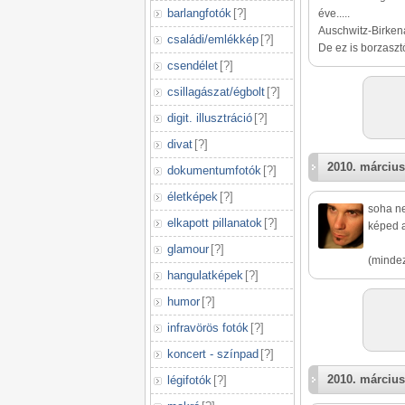
barlangfotók
[
?
]
éve.....
Auschwitz-Birken
családi/emlékkép
[
?
]
De ez is borzaszt
csendélet
[
?
]
csillagászat/égbolt
[
?
]
digit. illusztráció
[
?
]
divat
[
?
]
2010. március
dokumentumfotók
[
?
]
életképek
[
?
]
soha n
elkapott pillanatok
[
?
]
képed a
glamour
[
?
]
(mindez
hangulatképek
[
?
]
humor
[
?
]
infravörös fotók
[
?
]
koncert - színpad
[
?
]
2010. március
légifotók
[
?
]