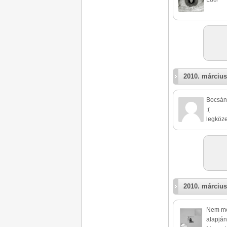
2010. március
Bocsána
:(
legköze
2010. március
Nem mer
alapján