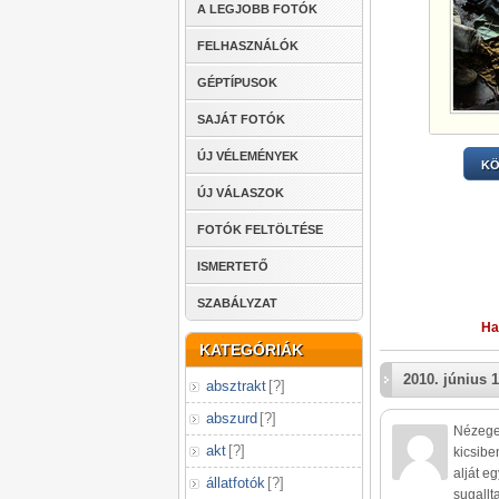
A LEGJOBB FOTÓK
FELHASZNÁLÓK
GÉPTÍPUSOK
SAJÁT FOTÓK
ÚJ VÉLEMÉNYEK
KÖ
ÚJ VÁLASZOK
FOTÓK FELTÖLTÉSE
ISMERTETŐ
SZABÁLYZAT
Ha
KATEGÓRIÁK
2010. június 1
absztrakt
[
?
]
abszurd
[
?
]
Nézeget
akt
[
?
]
kicsibe
alját e
állatfotók
[
?
]
sugallt