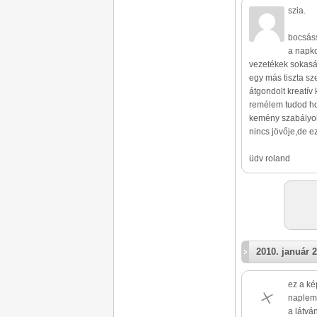
szia.
bocsáss
a napko
vezetékek sokasá
egy más tiszta s
átgondolt kreatív
remélem tudod hog
kemény szabályok
nincs jövője,de e
üdv roland
2010. január 2
ez a ké
napleme
a látvá