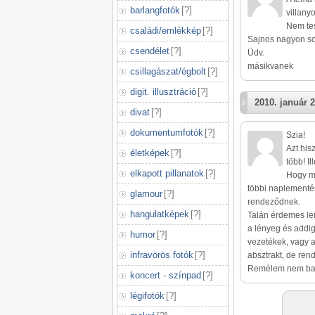
barlangfotók
[
?
]
villany
Nem tes
családi/emlékkép
[
?
]
Sajnos nagyon so
csendélet
[
?
]
Üdv.
másikvanek
csillagászat/égbolt
[
?
]
digit. illusztráció
[
?
]
2010. január 2
divat
[
?
]
dokumentumfotók
[
?
]
Szia!
Azt his
életképek
[
?
]
több! Il
elkapott pillanatok
[
?
]
Hogy mi
többi naplementés
glamour
[
?
]
rendeződnek.
hangulatképek
[
?
]
Talán érdemes len
a lényeg és addi
humor
[
?
]
vezetékek, vagy a
infravörös fotók
[
?
]
absztrakt, de ren
Remélem nem baj,
koncert - színpad
[
?
]
légifotók
[
?
]