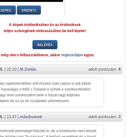
ZEPES
EREDETI
A képek értékeléséhez és az értékelések
teljes szövegének elolvasásához be kell lépnie!
BELÉPÉS
 még nincs felhasználóneve, akkor
regisztráljon
egyet.
0.
| 22:10 |
M.Zoltán
adott pontszám:
4
ép naplementében volt részed csak sajnos a sok kábel
hazavágja a fotót :( Szépek a színek a szerkesztésben
agy nem szerkesztem bele a házat vagy teljesen
atom de ez az én szubjektív véleményem.
6.
| 13:47 |
másikvanek
adott pontszám:
3
rmészeti jelenséget fotóztál le, de a kivitelezés nem tetszik.
be (körbe) van "huzalozva". A belógó vezetékek és a távoli