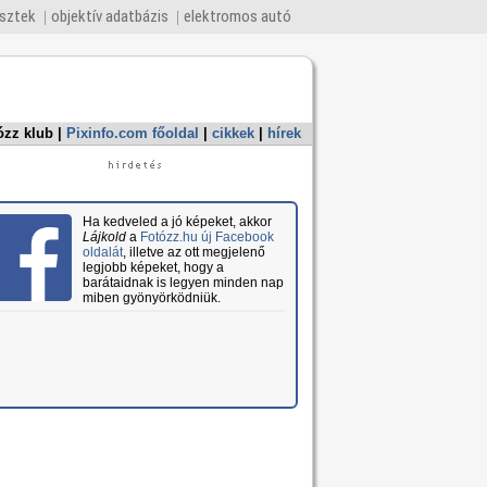
esztek
objektív adatbázis
elektromos autó
ózz klub
|
Pixinfo.com főoldal
|
cikkek
|
hírek
Ha kedveled a jó képeket, akkor
Lájkold
a
Fotózz.hu új Facebook
oldalát
, illetve az ott megjelenő
legjobb képeket, hogy a
barátaidnak is legyen minden nap
miben gyönyörködniük.