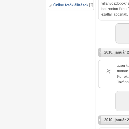
villanyoszlopokn
Online fotókiállítások
[
?
]
horizonton láthat
ezáltal lapoznak.
2010. január 2
azon ke
tudnak 
Korrekt
További
2010. január 2