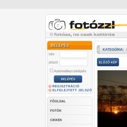
BELÉPÉS
KATEGÓRIA:
név
jelszó
ELŐZŐ KÉP
Automatikus belépés
REGISZTRÁCIÓ
ELFELEJTETT JELSZÓ
FŐOLDAL
FOTÓK
CIKKEK