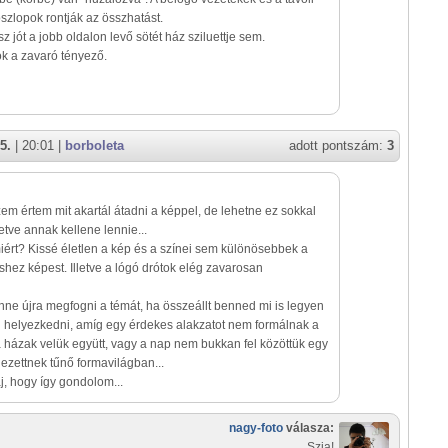
oszlopok rontják az összhatást.
z jót a jobb oldalon levő sötét ház sziluettje sem.
k a zavaró tényező.
5.
| 20:01 |
borboleta
adott pontszám:
3
zem értem mit akartál átadni a képpel, de lehetne ez sokkal
letve annak kellene lennie...
ért? Kissé életlen a kép és a színei sem különösebbek a
hez képest. Illetve a lógó drótok elég zavarosan
ne újra megfogni a témát, ha összeállt benned mi is legyen
g helyezkedni, amíg egy érdekes alakzatot nem formálnak a
 házak velük együtt, vagy a nap nem bukkan fel közöttük egy
dezettnek tűnő formavilágban...
 hogy így gondolom...
nagy-foto
válasza:
Szia!