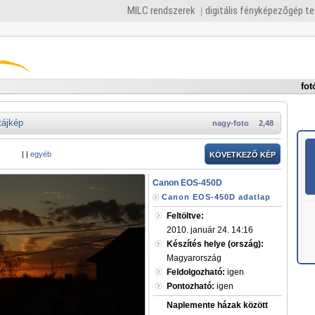
MILC rendszerek
digitális fényképezőgép t
fot
tájkép
nagy-foto
2,48
|
|
egyéb
KÖVETKEZŐ KÉP
Canon EOS-450D
Canon EOS-450D adatlap
Feltöltve:
2010. január 24. 14:16
Készítés helye (ország):
Magyarország
Feldolgozható:
igen
Pontozható:
igen
Naplemente házak között