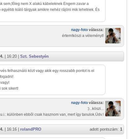
ak sem,főleg nem X alakú kábeleknek Engem zavar a
ó egyébb kiáló tárgyak amikre nehéz rájöni mik lehetnek. És
nagy-foto
válasza:
értem!köszi a véleményt!
4.
| 16:20 |
Szt. Sebestyén
vés felhasználó közt vagy akik egy rosszabb pontot is el
fogadni!
 vagy!
 sok sikert!
nagy-foto
válasza:
:)...köszi...
u.i.: különben ebből csak hasznom van, mert így tanulok.Üdv.!
4.
| 16:16 |
rolandPRO
adott pontszám:
1