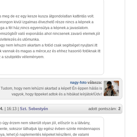
 meg de ez egy kesze kusza átgondolatlan kattintás volt.
rongon kivül izgalmas élvezhető része nincs a képnek a
ga a fél ház,nincs egyensúlya a képnek.a javaslatom.
zemszögből való exponálás ahol nincsenek zavaró elemek.jól
 kivitelezés.és utómunka.
y nem lehuzni akartam a fotód csak segitséget nyujtani.itt
 vannak és magas a mérce,ez és ehhez hasonló fotóknak itt
z a szubjektiv véleményem.
nagy-foto
válasza:
Tudom, hogy nem lehúzni akartad a képet! Én éppen hálás is
vagyok, hogy tippeket adtok és a hibákat leírjátok!Üdv.!
4.
| 16:13 |
Szt. Sebestyén
adott pontszám:
2
p úgy érzem nem sikerült olyan jól, először is a látvány,
nte, sokszor láthatjuk így egész évben-szinte mindennapos
nya, lehet jó naplementés képeket készíteni, de valami