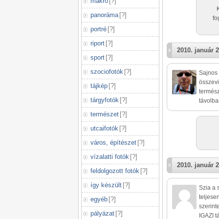
makró
[
?
]
panoráma
[
?
]
fo
portré
[
?
]
riport
[
?
]
2010. január 2
sport
[
?
]
szociofotók
[
?
]
Sajnos 
összevi
tájkép
[
?
]
termész
tárgyfotók
[
?
]
távolba
természet
[
?
]
utcaifotók
[
?
]
város, építészet
[
?
]
vízalatti fotók
[
?
]
2010. január 2
feldolgozott fotók
[
?
]
így készült
[
?
]
Szia a 
teljese
egyéb
[
?
]
szerint
pályázat
[
?
]
IGAZI t