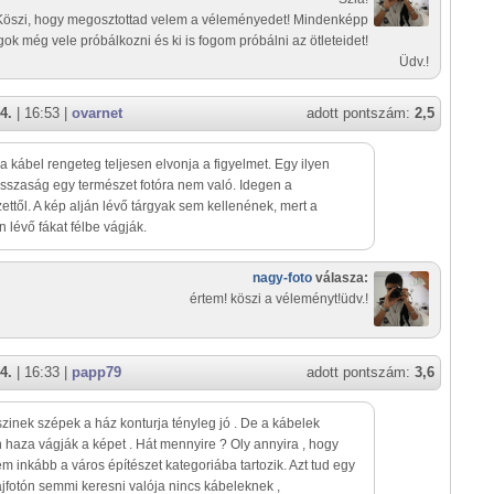
Köszi, hogy megosztottad velem a véleményedet! Mindenképp
gok még vele próbálkozni és ki is fogom próbálni az ötleteidet!
Üdv.!
4.
| 16:53 |
ovarnet
adott pontszám:
2,5
a kábel rengeteg teljesen elvonja a figyelmet. Egy ilyen
sszaság egy természet fotóra nem való. Idegen a
ettől. A kép alján lévő tárgyak sem kellenének, mert a
n lévő fákat félbe vágják.
nagy-foto
válasza:
értem! köszi a véleményt!üdv.!
4.
| 16:33 |
papp79
adott pontszám:
3,6
szinek szépek a ház konturja tényleg jó . De a kábelek
n haza vágják a képet . Hát mennyire ? Oly annyira , hogy
em inkább a város építészet kategoriába tartozik. Azt tud egy
ájfotón semmi keresni valója nincs kábeleknek ,