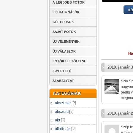
A LEGJOBB FOTÓK
KÖ
FELHASZNÁLÓK
GÉPTÍPUSOK
SAJÁT FOTÓK
ÚJ VÉLEMÉNYEK
ÚJ VÁLASZOK
Ha
FOTÓK FELTÖLTÉSE
2010. január 3
ISMERTETŐ
SZABÁLYZAT
Szia.Sz
nagyon 
pedig v
KATEGÓRIÁK
megmut
absztrakt
[
?
]
abszurd
[
?
]
2010. január 2
akt
[
?
]
Szép te
állatfotók
[
?
]
A téma 