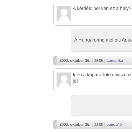
A kérdés: hol van ez a hely?
A Hungaroring melletti Aqu
2003. október 16.
| 09:06 |
Larsenka
Igen a kopasz fold elviszi 
jó!
2003. október 16.
| 03:00 |
panda45