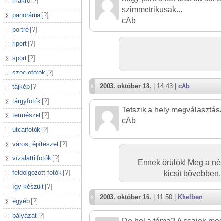
makró
[
?
]
szimmetrikusak...
panoráma
[
?
]
cAb
portré
[
?
]
riport
[
?
]
sport
[
?
]
szociofotók
[
?
]
2003. október 18.
| 14:43 |
cAb
tájkép
[
?
]
tárgyfotók
[
?
]
Tetszik a hely megválasztása
természet
[
?
]
cAb
utcaifotók
[
?
]
város, építészet
[
?
]
vízalatti fotók
[
?
]
Ennek örülök! Meg a n
feldolgozott fotók
[
?
]
kicsit bővebben,
így készült
[
?
]
2003. október 16.
| 11:50 |
Khelben
egyéb
[
?
]
pályázat
[
?
]
De hol a téma? A csajok mes