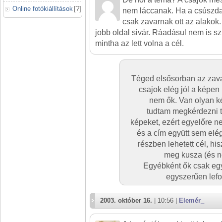
Online fotókiállítások
[
?
]
nem láccanak. Ha a csúszda
csak zavarnak ott az alakok. 
jobb oldal sivár. Ráadásul nem is s
mintha az lett volna a cél.
Téged elsősorban az zava
csajok elég jól a képen 
nem ők. Van olyan k
tudtam megkérdezni t
képeket, ezért egyelőre n
és a cím együtt sem elé
részben lehetett cél, his
meg kusza (és ne
Egyébként ők csak eg
egyszerűen lefot
2003. október 16.
| 10:56 |
Elemér_