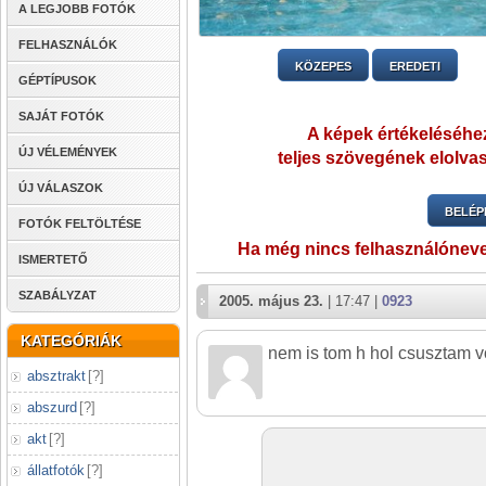
A LEGJOBB FOTÓK
FELHASZNÁLÓK
KÖZEPES
EREDETI
GÉPTÍPUSOK
SAJÁT FOTÓK
A képek értékeléséhez
ÚJ VÉLEMÉNYEK
teljes szövegének elolvas
ÚJ VÁLASZOK
BELÉP
FOTÓK FELTÖLTÉSE
Ha még nincs felhasználónev
ISMERTETŐ
SZABÁLYZAT
2005. május 23.
| 17:47 |
0923
KATEGÓRIÁK
nem is tom h hol csusztam vo
absztrakt
[
?
]
abszurd
[
?
]
akt
[
?
]
állatfotók
[
?
]