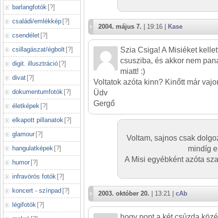
barlangfotók
[
?
]
családi/emlékkép
[
?
]
2004. május 7.
| 19:16 |
Kase
csendélet
[
?
]
csillagászat/égbolt
[
?
]
Szia Csiga! A Misiéket kellet
csusziba, és akkor nem pan
digit. illusztráció
[
?
]
miatt! :)
divat
[
?
]
Voltatok azóta kinn? Kinőtt már vajo
dokumentumfotók
[
?
]
Üdv
Gergő
életképek
[
?
]
elkapott pillanatok
[
?
]
glamour
[
?
]
Voltam, sajnos csak dolgo
hangulatképek
[
?
]
mindíg e
A Misi egyébként azóta szak
humor
[
?
]
infravörös fotók
[
?
]
koncert - színpad
[
?
]
2003. október 20.
| 13:21 |
cAb
légifotók
[
?
]
hogy pont a két csúzda közé á