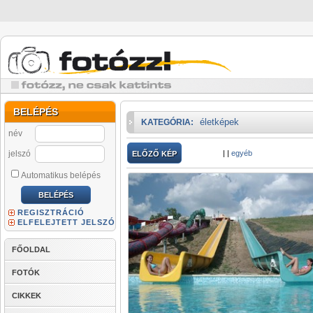
BELÉPÉS
életképek
KATEGÓRIA:
név
jelszó
|
|
egyéb
ELŐZŐ KÉP
Automatikus belépés
REGISZTRÁCIÓ
ELFELEJTETT JELSZÓ
FŐOLDAL
FOTÓK
CIKKEK