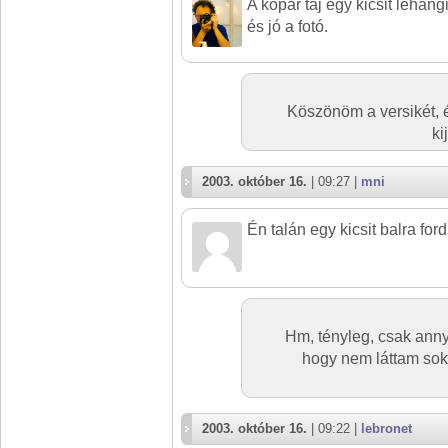
A kopár táj egy kicsit lehang
és jó a fotó.
Köszönöm a versikét, 
ki
2003. október 16.
| 09:27 |
mni
Én talán egy kicsit balra for
Hm, tényleg, csak annyi
hogy nem láttam soka
2003. október 16.
| 09:22 |
lebronet