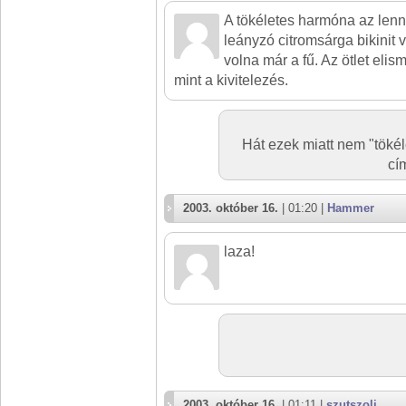
A tökéletes harmóna az lenne
leányzó citromsárga bikinit vi
volna már a fű. Az ötlet eli
mint a kivitelezés.
Hát ezek miatt nem "tökél
cí
2003. október 16.
| 01:20 |
Hammer
laza!
2003. október 16.
| 01:11 |
szutszoli